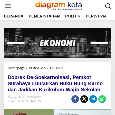
L
e
w
BERANDA
PEMERINTAHAN
POLITIK
PERISTIWA
E
a
t
i
k
e
k
o
n
t
e
n
Homepage
/
PERISTIWA
/
DAERAH
D
o
Dobrak De-Soekarnoisasi, Pemkot
b
r
Surabaya Luncurkan Buku Bung Karno
a
dan Jadikan Kurikulum Wajib Sekolah
k
D
Diagram Kota
25/06/2026
PEMERINTAHAN
,
DAERAH
e
-
S