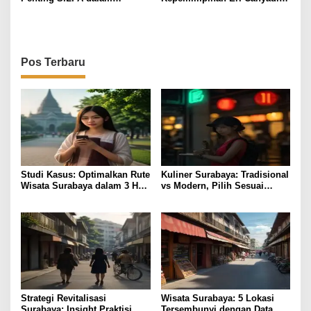
Pengelolaan Anggaran
APEKSI Dukung Sinergi
Pemerintah Kota Surabaya
Pemerintah Daerah dan
Nasional
Pos Terbaru
Studi Kasus: Optimalkan Rute
Kuliner Surabaya: Tradisional
Wisata Surabaya dalam 3 Hari
vs Modern, Pilih Sesuai
Efisien
Budget
Strategi Revitalisasi
Wisata Surabaya: 5 Lokasi
Surabaya: Insight Praktisi
Tersembunyi dengan Data