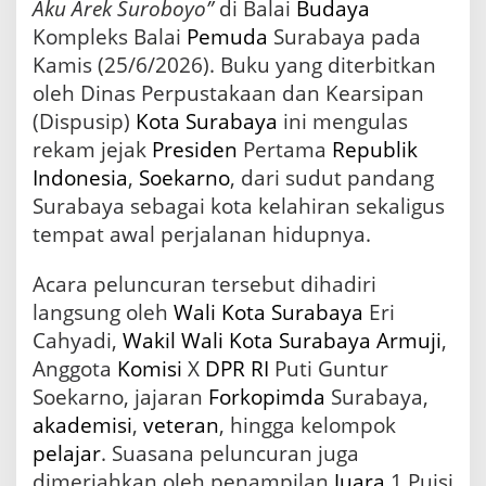
n
Aku Arek Suroboyo”
di Balai
Budaya
o
Kompleks Balai
Pemuda
Surabaya pada
d
Kamis (25/6/2026). Buku yang diterbitkan
a
n
oleh Dinas Perpustakaan dan Kearsipan
J
(Dispusip)
Kota Surabaya
ini mengulas
a
rekam jejak
Presiden
Pertama
Republik
d
i
Indonesia
,
Soekarno
, dari sudut pandang
k
Surabaya sebagai kota kelahiran sekaligus
a
n
tempat awal perjalanan hidupnya.
K
u
Acara peluncuran tersebut dihadiri
r
langsung oleh
Wali Kota Surabaya
Eri
i
k
Cahyadi,
Wakil Wali Kota Surabaya
Armuji
,
u
Anggota
Komisi
X
DPR
RI
Puti Guntur
l
Soekarno, jajaran
Forkopimda
Surabaya,
u
m
akademisi
,
veteran
, hingga kelompok
W
pelajar
. Suasana peluncuran juga
a
j
dimeriahkan oleh penampilan
Juara
1 Puisi