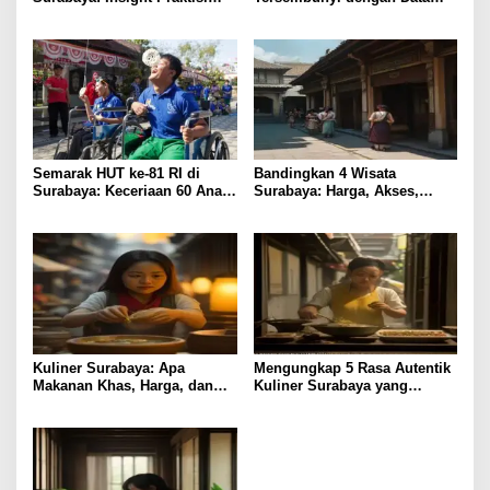
untuk Pertumbuhan
Pengunjung Tertinggi
Semarak HUT ke-81 RI di
Bandingkan 4 Wisata
Surabaya: Keceriaan 60 Anak
Surabaya: Harga, Akses,
Disabilitas Kalijudan Ikuti
Fasilitas & Suasana
Lomba Kemerdekaan
Kuliner Surabaya: Apa
Mengungkap 5 Rasa Autentik
Makanan Khas, Harga, dan
Kuliner Surabaya yang
Lokasi Terbaik?
Jarang Diketahui