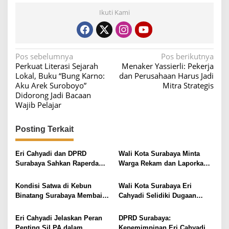
Ikuti Kami
N
Pos sebelumnya
Pos berikutnya
Perkuat Literasi Sejarah
Menaker Yassierli: Pekerja
a
Lokal, Buku “Bung Karno:
dan Perusahaan Harus Jadi
v
Aku Arek Suroboyo”
Mitra Strategis
Didorong Jadi Bacaan
i
Wajib Pelajar
g
a
Posting Terkait
s
i
Eri Cahyadi dan DPRD
Wali Kota Surabaya Minta
Surabaya Sahkan Raperda
Warga Rekam dan Laporkan
p
APBD 2025
Tindakan Perusakan Fasilitas
o
Umum
Kondisi Satwa di Kebun
Wali Kota Surabaya Eri
s
Binatang Surabaya Membaik,
Cahyadi Selidiki Dugaan
Wali Kota Sebut Tidak Ada
Pungli PKL di Taman
Kematian Selama Tiga Tahun
Bungkul
Eri Cahyadi Jelaskan Peran
DPRD Surabaya:
Terakhir
Penting SiLPA dalam
Kepemimpinan Eri Cahyadi di