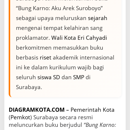
a
“Bung Karno: Aku Arek Suroboyo”
y
a
sebagai upaya meluruskan
sejarah
L
u
mengenai tempat kelahiran sang
n
proklamator.
Wali Kota
Eri Cahyadi
c
u
berkomitmen memasukkan buku
r
k
berbasis
riset
akademik internasional
a
n
ini ke dalam kurikulum wajib bagi
B
u
seluruh
siswa
SD
dan
SMP
di
k
Surabaya.
u
B
u
n
DIAGRAMKOTA.COM
–
Pemerintah Kota
g
K
(
Pemkot
) Surabaya secara resmi
a
meluncurkan buku berjudul
“Bung Karno:
r