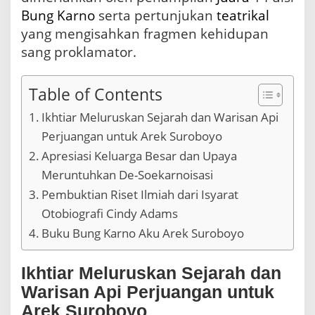
i
Bung Karno
serta pertunjukan
teatrikal
b
yang mengisahkan fragmen kehidupan
S
e
sang proklamator.
k
o
l
Table of Contents
a
h
Ikhtiar Meluruskan Sejarah dan Warisan Api
Perjuangan untuk Arek Suroboyo
Apresiasi Keluarga Besar dan Upaya
Meruntuhkan De-Soekarnoisasi
Pembuktian Riset Ilmiah dari Isyarat
Otobiografi Cindy Adams
Buku Bung Karno Aku Arek Suroboyo
Ikhtiar Meluruskan Sejarah dan
Warisan Api Perjuangan untuk
Arek Suroboyo