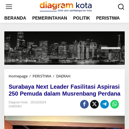
L
e
w
BERANDA
PEMERINTAHAN
POLITIK
PERISTIWA
E
a
t
i
k
e
k
o
n
t
e
n
Homepage
/
PERISTIWA
/
DAERAH
S
u
Surabaya Next Leader Fasilitasi Aspirasi
r
a
250 Pemuda dalam Musrenbang Perdana
b
Diagram Kota
25/10/2024
a
DAERAH
y
a
N
e