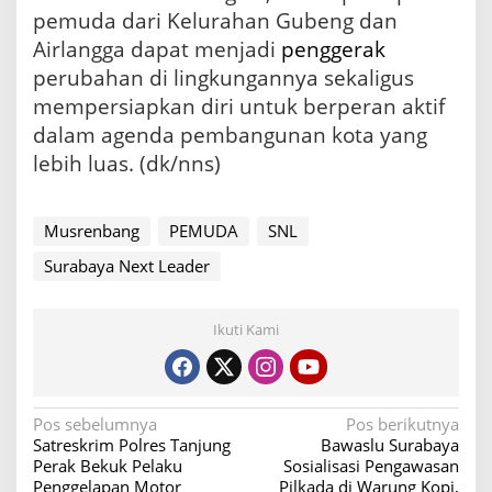
pemuda dari Kelurahan Gubeng dan
Airlangga dapat menjadi
penggerak
perubahan di lingkungannya sekaligus
mempersiapkan diri untuk berperan aktif
dalam agenda pembangunan kota yang
lebih luas. (dk/nns)
Musrenbang
PEMUDA
SNL
Surabaya Next Leader
Ikuti Kami
N
Pos sebelumnya
Pos berikutnya
Satreskrim Polres Tanjung
Bawaslu Surabaya
a
Perak Bekuk Pelaku
Sosialisasi Pengawasan
v
Penggelapan Motor
Pilkada di Warung Kopi,