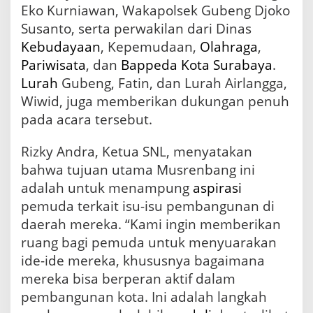
a
Eko Kurniawan, Wakapolsek Gubeng Djoko
n
Susanto, serta perwakilan dari Dinas
g
P
Kebudayaan
, Kepemudaan,
Olahraga
,
e
Pariwisata
, dan
Bappeda
Kota Surabaya
.
r
Lurah
Gubeng, Fatin, dan Lurah Airlangga,
d
a
Wiwid, juga memberikan dukungan penuh
n
pada acara tersebut.
a
Rizky Andra, Ketua SNL, menyatakan
bahwa tujuan utama Musrenbang ini
adalah untuk menampung
aspirasi
pemuda terkait isu-isu pembangunan di
daerah mereka. “Kami ingin memberikan
ruang bagi pemuda untuk menyuarakan
ide-ide mereka, khususnya bagaimana
mereka bisa berperan aktif dalam
pembangunan kota. Ini adalah langkah