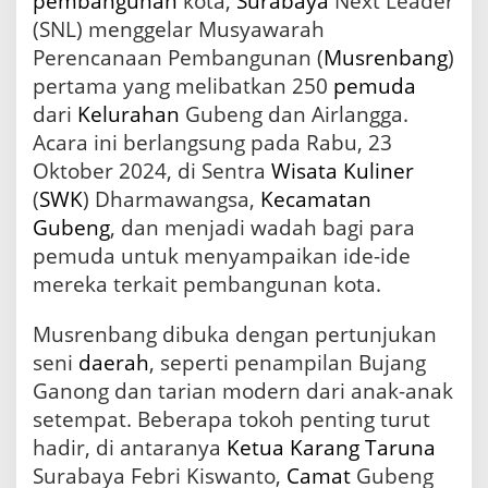
pembangunan
kota,
Surabaya
Next Leader
s
(SNL) menggelar Musyawarah
i
Perencanaan Pembangunan (
Musrenbang
)
2
5
pertama yang melibatkan 250
pemuda
0
dari
Kelurahan
Gubeng dan Airlangga.
P
Acara ini berlangsung pada Rabu, 23
e
m
Oktober 2024, di Sentra
Wisata
Kuliner
u
(
SWK
) Dharmawangsa,
Kecamatan
d
a
Gubeng
, dan menjadi wadah bagi para
d
pemuda untuk menyampaikan ide-ide
a
mereka terkait pembangunan kota.
l
a
m
Musrenbang dibuka dengan pertunjukan
M
seni
daerah
, seperti penampilan Bujang
u
Ganong dan tarian modern dari anak-anak
s
r
setempat. Beberapa tokoh penting turut
e
hadir, di antaranya
Ketua
Karang Taruna
n
b
Surabaya Febri Kiswanto,
Camat
Gubeng