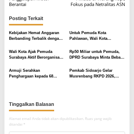
Berantai
Fokus pada Netralitas ASN
i
g
Posting Terkait
a
s
Kebijakan Hemat Anggaran
Untuk Pemuda Kota
i
Berbanding Terbalik dengan
Pahlawan, Wali Kota
Musrenbang Waru
Surabaya Beri Pesan Agar
p
Tak Terpercah Bela
Wali Kota Ajak Pemuda
Rp50 Miliar untuk Pemuda,
o
Surabaya Aktif Berorganisasi
DPRD Surabaya Minta Bebas
s
dan Berkarya
dari Kepentingan Politik
Armuji Serahkan
Pemkab Sidoarjo Gelar
Penghargaan kepada 68
Musrenbang RKPD 2026,
Pemuda Surabaya: “Kalian
Susun RPJMD 2025-2029
Bukan Pelengkap Sejarah,
Tapi Penentu Sejarah
Berikutnya”
Tinggalkan Balasan
Alamat email Anda tidak akan dipublikasikan.
Ruas yang wajib
ditandai
*