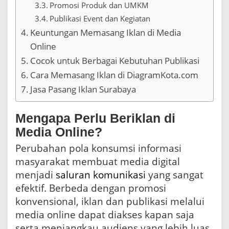
Promosi Produk dan UMKM
s
t
Publikasi Event dan Kegiatan
a
Keuntungan Memasang Iklan di Media
n
s
Online
i
Cocok untuk Berbagai Kebutuhan Publikasi
Cara Memasang Iklan di DiagramKota.com
Jasa Pasang Iklan Surabaya
Mengapa Perlu Beriklan di
Media Online?
Perubahan pola konsumsi informasi
masyarakat membuat media digital
menjadi
saluran
komunikasi
yang sangat
efektif. Berbeda dengan promosi
konvensional, iklan dan publikasi melalui
media online dapat diakses kapan saja
serta menjangkau audiens yang lebih luas.