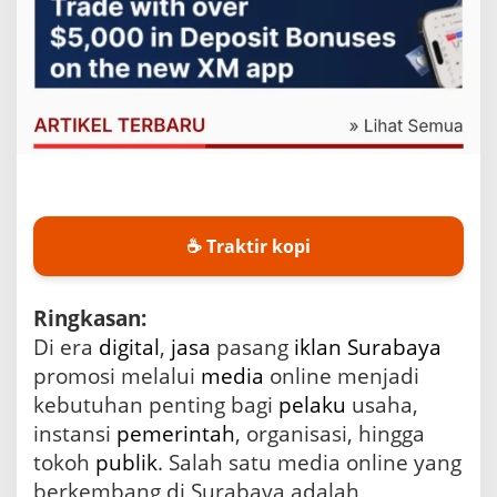
t
a
.
c
o
m
,
S
o
l
u
☕ Traktir kopi
s
i
E
f
Ringkasan:
e
Di era
digital
,
jasa
pasang
iklan
Surabaya
k
promosi melalui
media
online menjadi
t
i
kebutuhan penting bagi
pelaku
usaha,
f
instansi
pemerintah
, organisasi, hingga
P
r
tokoh
publik
. Salah satu media online yang
o
berkembang di Surabaya adalah