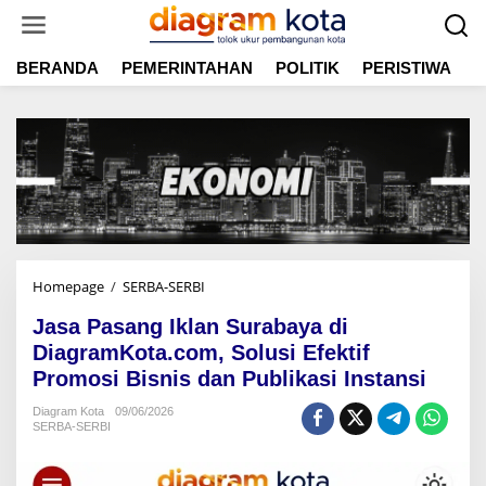
L
e
w
BERANDA
PEMERINTAHAN
POLITIK
PERISTIWA
E
a
t
i
k
e
k
o
n
t
e
n
Homepage
/
SERBA-SERBI
J
a
Jasa Pasang Iklan Surabaya di
s
a
DiagramKota.com, Solusi Efektif
P
Promosi Bisnis dan Publikasi Instansi
a
s
Diagram Kota
09/06/2026
SERBA-SERBI
a
n
g