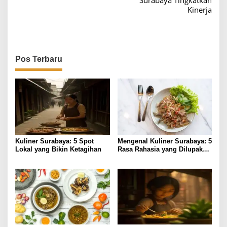
Surabaya Tingkatkan
i
Kinerja
g
a
s
i
Pos Terbaru
p
o
s
Kuliner Surabaya: 5 Spot
Mengenal Kuliner Surabaya: 5
Lokal yang Bikin Ketagihan
Rasa Rahasia yang Dilupakan
Penikmat