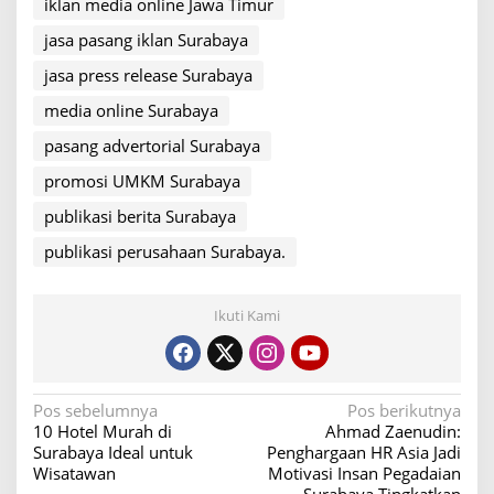
iklan media online Jawa Timur
jasa pasang iklan Surabaya
jasa press release Surabaya
media online Surabaya
pasang advertorial Surabaya
promosi UMKM Surabaya
publikasi berita Surabaya
publikasi perusahaan Surabaya.
Ikuti Kami
N
Pos sebelumnya
Pos berikutnya
10 Hotel Murah di
Ahmad Zaenudin:
a
Surabaya Ideal untuk
Penghargaan HR Asia Jadi
v
Wisatawan
Motivasi Insan Pegadaian