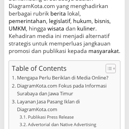
m
DiagramKota.com yang menghadirkan
o
s
berbagai rubrik
berita
lokal,
i
pemerintahan
,
legislatif
,
hukum
,
bisnis
,
B
UMKM
, hingga
wisata
dan
kuliner
.
i
s
Kehadiran media ini menjadi alternatif
n
strategis untuk memperluas jangkauan
i
promosi dan publikasi kepada
masyarakat
.
s
d
a
n
Table of Contents
P
Mengapa Perlu Beriklan di Media Online?
u
b
DiagramKota.com Fokus pada Informasi
l
Surabaya dan Jawa Timur
i
k
Layanan Jasa Pasang Iklan di
a
DiagramKota.com
s
i
Publikasi Press Release
I
Advertorial dan Native Advertising
n