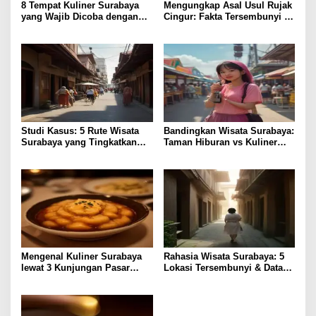
8 Tempat Kuliner Surabaya
Mengungkap Asal Usul Rujak
yang Wajib Dicoba dengan
Cingur: Fakta Tersembunyi di
Harga Terjangkau
Kuliner Surabaya
Studi Kasus: 5 Rute Wisata
Bandingkan Wisata Surabaya:
Surabaya yang Tingkatkan
Taman Hiburan vs Kuliner
Pengalaman Lokal
Lokal, Pilih Lebih Hemat?
Mengenal Kuliner Surabaya
Rahasia Wisata Surabaya: 5
lewat 3 Kunjungan Pasar
Lokasi Tersembunyi & Data
Tradisional
Pengunjung 2023