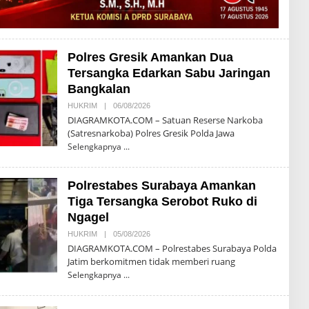
Polres Gresik Amankan Dua
Tersangka Edarkan Sabu Jaringan
Bangkalan
HUKRIM
|
06/08/2026
O
L
DIAGRAMKOTA.COM – Satuan Reserse Narkoba
E
(Satresnarkoba) Polres Gresik Polda Jawa
H
T
Selengkapnya
E
G
U
Polrestabes Surabaya Amankan
H
P
Tiga Tersangka Serobot Ruko di
R
I
Ngagel
Y
O
HUKRIM
|
05/08/2026
O
N
L
DIAGRAMKOTA.COM – Polrestabes Surabaya Polda
O
E
Jatim berkomitmen tidak memberi ruang
H
T
Selengkapnya
E
G
U