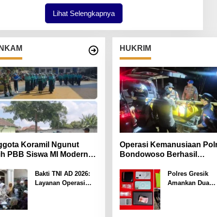
U
H
Lihat Selengkapnya
P
R
I
Y
O
NKAM
HUKRIM
N
O
gota Koramil Ngunut
Operasi Kemanusiaan Pol
ih PBB Siswa MI Modern
Bondowoso Berhasil
iara Iman
Evakuasi Dua Jenazah di
Gunung Piramid
Bakti TNI AD 2026:
Polres Gresik
Layanan Operasi
Amankan Dua
Katarak Gratis Hadir
Tersangka Edar
Bagi Masyarakat
Sabu Jaringan
Pamekasan-Madura.
Bangkalan