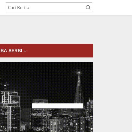
tutup
BA-SERBI