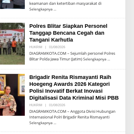
keamanan dan ketertiban masyarakat di
H
T
Selengkapnya
E
G
U
Polres Blitar Siapkan Personel
H
P
Tanggap Bencana Cegah dan
R
I
Tangani Karhutla
Y
O
HUKRIM
|
01/08/2026
O
N
L
DIAGRAMKOTA.COM – Sejumlah personel Polres
O
E
Blitar Polda Jawa Timur (Jatim)
Selengkapnya
H
T
E
G
Brigadir Renita Rismayanti Raih
U
H
Hoegeng Awards 2026 Kategori
P
R
Polisi Inovatif Berkat Inovasi
I
Digitalisasi Data Kriminal Misi PBB
Y
O
HUKRIM
|
01/08/2026
O
N
L
O
DIAGRAMKOTA.COM – Anggota Divisi Hubungan
E
Internasional Polri Brigadir Renita Rismayanti
H
T
Selengkapnya
E
G