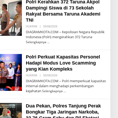
Polri Kerahkan 372 Taruna Akpol
H
P
Dampingi Siswa di 73 Sekolah
R
I
Rakyat Bersama Taruna Akademi
Y
TNI
O
N
HUKRIM
|
05/08/2026
O
O
L
DIAGRAMKOTA.COM – Kepolisian Negara Republik
E
Indonesia (Polri) mengerahkan 372 Taruna
H
T
Selengkapnya
E
G
U
Polri Perkuat Kapasitas Personel
H
P
Hadapi Modus Love Scamming
R
I
yang Kian Kompleks
Y
O
HUKRIM
|
05/08/2026
O
N
L
DIAGRAMKOTA.COM – Polri memperkuat kapasitas
O
E
internal dalam menghadapi perkembangan
H
kejahatan
T
Selengkapnya
E
G
U
Dua Pekan, Polres Tanjung Perak
H
P
Bongkar Tiga Jaringan Narkoba,
R
I