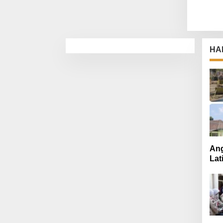
HA
Ang
Lat
Mut