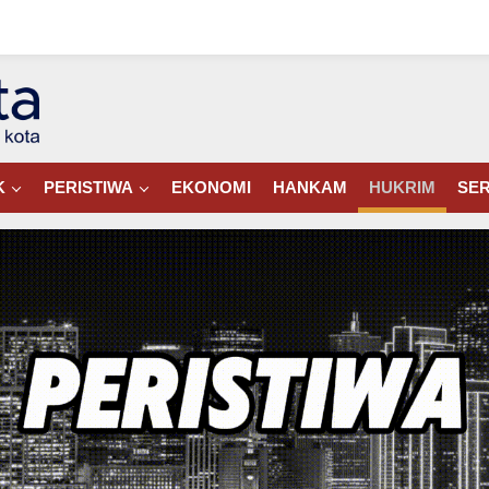
K
PERISTIWA
EKONOMI
HANKAM
HUKRIM
SER