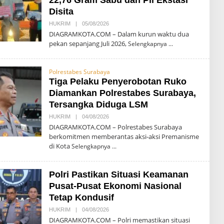
22,76 Gram Sabu dan Pil Ekstasi
Y
Disita
O
N
HUKRIM
|
05/08/2026
O
O
L
DIAGRAMKOTA.COM – Dalam kurun waktu dua
E
pekan sepanjang Juli 2026,
Selengkapnya
H
T
E
G
Polrestabes Surabaya
U
Tiga Pelaku Penyerobotan Ruko
H
P
Diamankan Polrestabes Surabaya,
R
I
Tersangka Diduga LSM
Y
O
HUKRIM
|
04/08/2026
O
N
L
DIAGRAMKOTA.COM – Polrestabes Surabaya
O
E
berkomitmen memberantas aksi-aksi Premanisme
H
di Kota
R
Selengkapnya
E
D
A
Polri Pastikan Situasi Keamanan
K
S
Pusat-Pusat Ekonomi Nasional
I
Tetap Kondusif
HUKRIM
|
04/08/2026
O
L
DIAGRAMKOTA.COM – Polri memastikan situasi
E