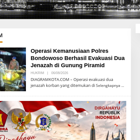
M
Operasi Kemanusiaan Polres
Bondowoso Berhasil Evakuasi Dua
Jenazah di Gunung Piramid
HUKRIM
|
06/08/2026
O
L
DIAGRAMKOTA.COM – Operasi evakuasi dua
E
jenazah korban yang ditemukan di
Selengkapnya
H
T
E
G
U
H
P
R
I
Y
O
N
O