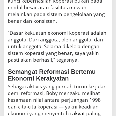
kunci keberhasilan koperasi bukan pada
g
modal besar atau fasilitas mewah,
a
n
melainkan pada sistem pengelolaan yang
S
benar dan konsisten.
i
s
“Dasar kekuatan ekonomi koperasi adalah
t
e
anggota. Dari anggota, oleh anggota, dan
m
untuk anggota. Selama dikelola dengan
y
a
sistem koperasi yang benar, saya yakin
n
pasti akan berhasil,” tegasnya.
g
B
Semangat Reformasi Bertemu
e
n
Ekonomi Kerakyatan
a
Sebagai aktivis yang pernah turun ke
jalan
r
demi reformasi, Boby mengaku melihat
kesamaan nilai antara perjuangan 1998
dan cita-cita koperasi — yakni keadilan
ekonomi yang menyentuh
rakyat
paling