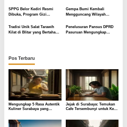
Idul Adha 2026, Salah
Komunikasi UNESA Poles
o
Satunya di Surabaya
Branding Digital KWB Papoh
SPPG Belor Kediri Resmi
Gempa Bumi Kembali
s
Dibuka, Program Gizi
Mengguncang Wilayah
Sekaligus Dongkrak Ekonomi
Kabupaten Blitar Jawa Timur
Warga Desa
Tradisi Unik Salat Tarawih
Penelusuran Pansus DPRD
Kilat di Blitar yang Bertahan
Pasuruan Mengungkap
Selama Ratusan Tahun
Kebijakan Pengelolaan Lahan
di Blitar
Pos Terbaru
Mengungkap 5 Rasa Autentik
Jejak di Surabaya: Temukan
Kuliner Surabaya yang
Cafe Tersembunyi untuk Kerja
Jarang Diketahui
Remote