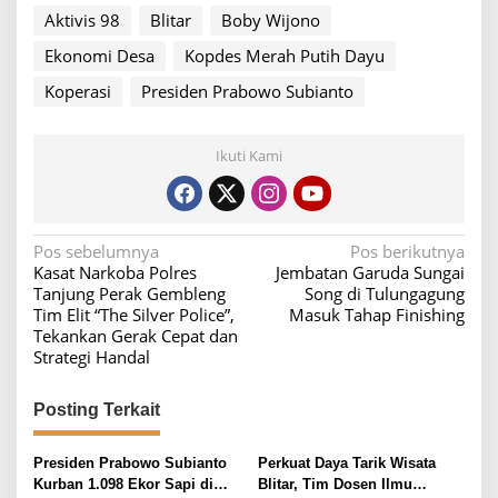
Aktivis 98
Blitar
Boby Wijono
Ekonomi Desa
Kopdes Merah Putih Dayu
Koperasi
Presiden Prabowo Subianto
Ikuti Kami
N
Pos sebelumnya
Pos berikutnya
Kasat Narkoba Polres
Jembatan Garuda Sungai
a
Tanjung Perak Gembleng
Song di Tulungagung
v
Tim Elit “The Silver Police”,
Masuk Tahap Finishing
Tekankan Gerak Cepat dan
i
Strategi Handal
g
a
Posting Terkait
s
i
Presiden Prabowo Subianto
Perkuat Daya Tarik Wisata
Kurban 1.098 Ekor Sapi di
Blitar, Tim Dosen Ilmu
p