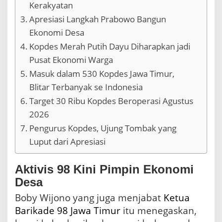
r
Kerakyatan
a
Apresiasi Langkah Prabowo Bangun
s
i
Ekonomi Desa
K
Kopdes Merah Putih Dayu Diharapkan jadi
u
a
Pusat Ekonomi Warga
t
Masuk dalam 530 Kopdes Jawa Timur,
K
Blitar Terbanyak se Indonesia
a
l
Target 30 Ribu Kopdes Beroperasi Agustus
a
2026
u
D
Pengurus Kopdes, Ujung Tombak yang
i
Luput dari Apresiasi
k
e
l
Aktivis 98 Kini Pimpin Ekonomi
o
Desa
l
a
Boby Wijono yang juga menjabat
Ketua
d
e
Barikade 98
Jawa Timur
itu menegaskan,
n