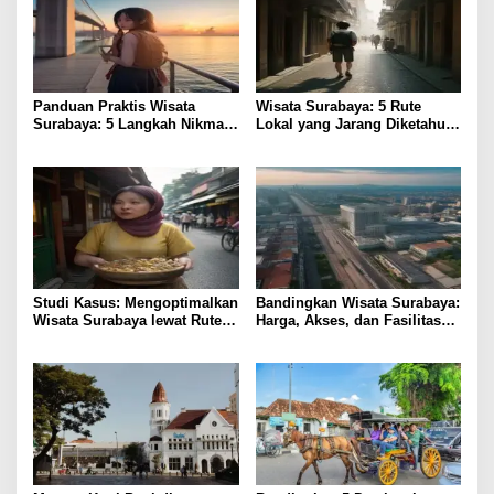
Panduan Praktis Wisata
Wisata Surabaya: 5 Rute
Surabaya: 5 Langkah Nikmati
Lokal yang Jarang Diketahui
Kota Hemat
& Tips Praktis
Studi Kasus: Mengoptimalkan
Bandingkan Wisata Surabaya:
Wisata Surabaya lewat Rute
Harga, Akses, dan Fasilitas
Kuliner Lokal
Pilihan