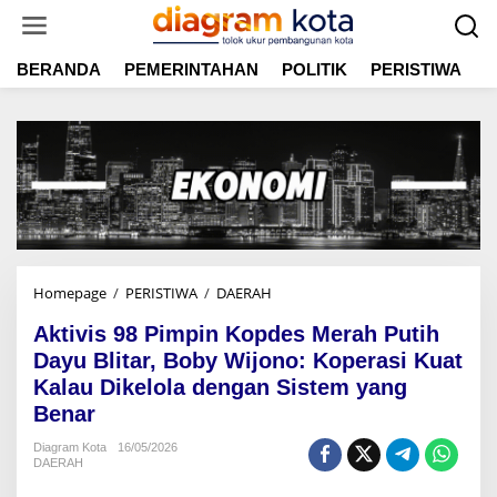
L
e
w
BERANDA
PEMERINTAHAN
POLITIK
PERISTIWA
E
a
t
i
k
e
k
o
n
t
e
n
Homepage
/
PERISTIWA
/
DAERAH
A
k
Aktivis 98 Pimpin Kopdes Merah Putih
t
i
Dayu Blitar, Boby Wijono: Koperasi Kuat
v
Kalau Dikelola dengan Sistem yang
i
Benar
s
9
Diagram Kota
16/05/2026
8
DAERAH
P