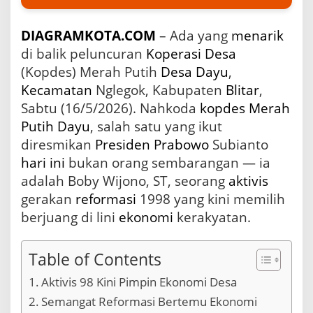
u
B
DIAGRAMKOTA.COM
– Ada yang
menarik
l
i
di balik peluncuran
Koperasi
Desa
t
(Kopdes) Merah Putih
Desa Dayu
,
a
Kecamatan
Nglegok, Kabupaten
Blitar
,
r
,
Sabtu (16/5/2026). Nahkoda
kopdes Merah
B
Putih
Dayu
, salah satu yang ikut
o
diresmikan
Presiden
Prabowo
Subianto
b
y
hari ini
bukan orang sembarangan — ia
W
adalah Boby Wijono, ST, seorang
aktivis
i
j
gerakan
reformasi
1998 yang kini memilih
o
berjuang di lini
ekonomi
kerakyatan.
n
o
:
Table of Contents
K
o
Aktivis 98 Kini Pimpin Ekonomi Desa
p
Semangat Reformasi Bertemu Ekonomi
e