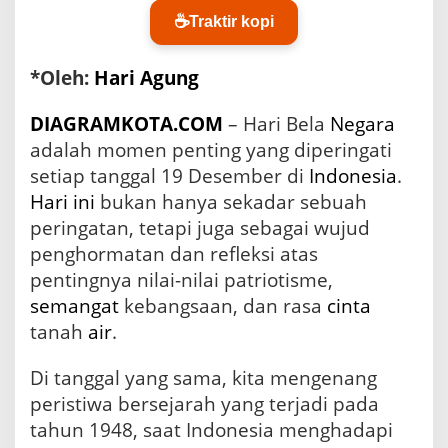
a
☕
Traktir kopi
t
r
i
*Oleh:
Hari Agung
o
t
DIAGRAMKOTA.COM
– Hari Bela
Negara
i
adalah momen penting yang diperingati
s
m
setiap tanggal 19 Desember di
Indonesia
.
e
Hari ini
bukan hanya sekadar sebuah
y
a
peringatan, tetapi juga sebagai wujud
n
penghormatan dan refleksi atas
g
pentingnya nilai-nilai patriotisme,
H
a
semangat
kebangsaan, dan rasa
cinta
r
tanah
air
.
u
s
Di tanggal yang sama, kita mengenang
K
i
peristiwa bersejarah yang terjadi pada
t
tahun 1948, saat Indonesia menghadapi
a