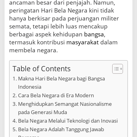
P
ancaman besar dari penjajah. Namun,
e
peringatan Hari Bela Negara kini tidak
l
hanya berkisar pada perjuangan militer
i
h
semata, tetapi lebih luas mencakup
a
berbagai aspek kehidupan
bangsa
,
r
termasuk kontribusi
masyarakat
dalam
a
membela negara.
Table of Contents
Makna Hari Bela Negara bagi Bangsa
Indonesia
Cara Bela Negara di Era Modern
Menghidupkan Semangat Nasionalisme
pada Generasi Muda
Bela Negara Melalui Teknologi dan Inovasi
Bela Negara Adalah Tanggung Jawab