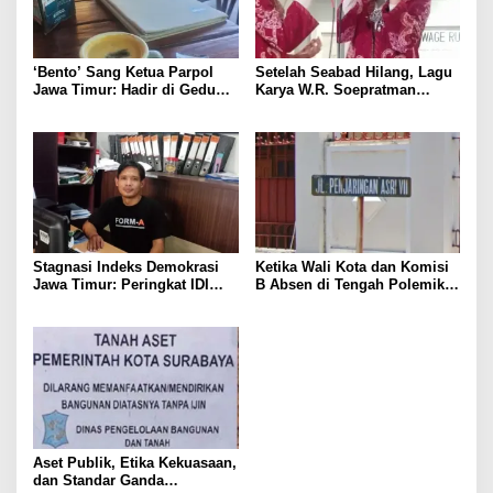
‘Bento’ Sang Ketua Parpol
Setelah Seabad Hilang, Lagu
Jawa Timur: Hadir di Gedung,
Karya W.R. Soepratman
Absen di Adab
Ditemukan Lagi
Stagnasi Indeks Demokrasi
Ketika Wali Kota dan Komisi
Jawa Timur: Peringkat IDI
B Absen di Tengah Polemik
Jawa Timur 2024 dan 2023
Aset YKP
diposisi 6 dari 38 Provinsi
Aset Publik, Etika Kekuasaan,
dan Standar Ganda