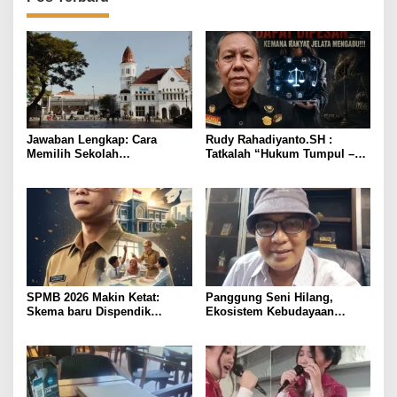
Jawaban Lengkap: Cara
Rudy Rahadiyanto.SH :
Memilih Sekolah
Tatkalah “Hukum Tumpul –
Internasional di Surabaya
Dapat Dipesan”, Kemana
Rakyat Jelata Mengadu!!!
SPMB 2026 Makin Ketat:
Panggung Seni Hilang,
Skema baru Dispendik
Ekosistem Kebudayaan
Surabaya, Ribuan Anak
Surabaya Terancam Runtuh
Surabaya Belum Tentu Siap