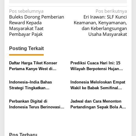
N
Pos sebelumnya
Pos berikutnya
Buleks Dorong Pemberian
Eri Irawan: SLF Kunci
a
Reward Kepada
Keamanan, Kenyamanan,
v
Masyarakat Taat
dan Keberlangsungan
Pembayar Pajak
Usaha Masyarakat
i
g
Posting Terkait
a
s
Daftar Harga Tiket Konser
Prediksi Cuaca Hari Ini: 15
i
Pertama Kanye West di
Wilayah Berpotensi Hujan
Indonesia
Lebat di Indonesia
p
Indonesia–India Bahas
Indonesia Meloloskan Empat
o
Strategi Tingkatkan
Wakil ke Babak Semifinal
s
Kompetensi Tenaga Kerja di
Polytron Indonesia Open
Era Digital
2026
Perbankan Digital di
Jadwal dan Cara Menonton
Indonesia Terus Berinovasi
Pertandingan Sepak Bola AFF
dalam Menarik Nasabah
U19 2026: Indonesia vs Timor
melalui Penyesuaian Suku
Leste
Bunga Deposito
Pos Terbaru