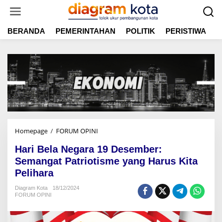
L
e
w
BERANDA
PEMERINTAHAN
POLITIK
PERISTIWA
E
a
t
i
k
e
k
o
n
t
e
n
Homepage
/
FORUM OPINI
H
a
Hari Bela Negara 19 Desember:
r
i
Semangat Patriotisme yang Harus Kita
B
Pelihara
e
l
Diagram Kota
18/12/2024
FORUM OPINI
a
N
e