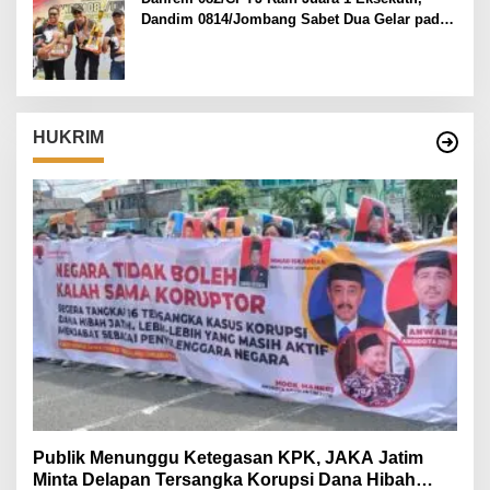
Dandim 0814/Jombang Sabet Dua Gelar pada
Danrem 082/CPYJ Cup I
HUKRIM
Publik Menunggu Ketegasan KPK, JAKA Jatim
Minta Delapan Tersangka Korupsi Dana Hibah