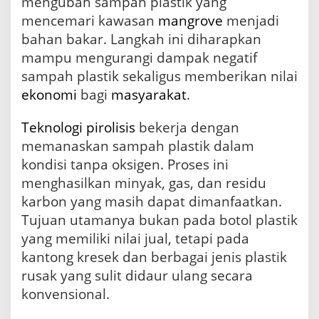
mengubah sampah plastik yang
h
P
mencemari kawasan
mangrove
menjadi
l
bahan bakar. Langkah ini diharapkan
a
mampu mengurangi dampak negatif
s
t
sampah plastik sekaligus memberikan nilai
i
ekonomi
bagi
masyarakat
.
k
M
a
Teknologi pirolisis
bekerja dengan
n
memanaskan sampah plastik dalam
g
kondisi tanpa oksigen. Proses ini
r
o
menghasilkan minyak, gas, dan residu
v
karbon yang masih dapat dimanfaatkan.
e
Tujuan utamanya bukan pada botol plastik
M
e
yang memiliki nilai jual, tetapi pada
n
kantong kresek dan berbagai jenis plastik
j
a
rusak yang sulit didaur ulang secara
d
konvensional.
i
B