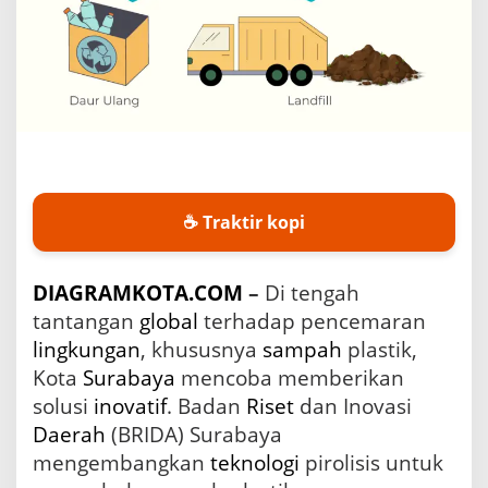
l
i
s
i
s
u
n
t
u
k
☕ Traktir kopi
M
e
n
g
DIAGRAMKOTA.COM
–
Di tengah
o
tantangan
global
terhadap pencemaran
l
lingkungan
, khususnya
sampah
plastik,
a
h
Kota
Surabaya
mencoba memberikan
S
solusi
inovatif
. Badan
Riset
dan Inovasi
a
m
Daerah
(BRIDA) Surabaya
p
mengembangkan
teknologi
pirolisis untuk
a