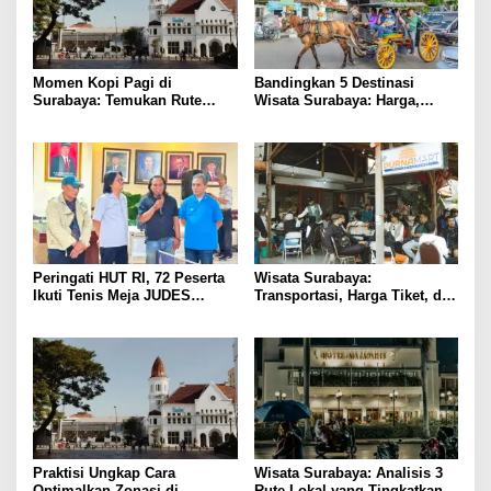
Momen Kopi Pagi di
Bandingkan 5 Destinasi
Surabaya: Temukan Rute
Wisata Surabaya: Harga,
Murah ke Tempat Kerja Ideal
Akses, dan Pengalaman
Peringati HUT RI, 72 Peserta
Wisata Surabaya:
Ikuti Tenis Meja JUDES
Transportasi, Harga Tiket, dan
Surabaya
Waktu Terbaik
Praktisi Ungkap Cara
Wisata Surabaya: Analisis 3
Optimalkan Zonasi di
Rute Lokal yang Tingkatkan