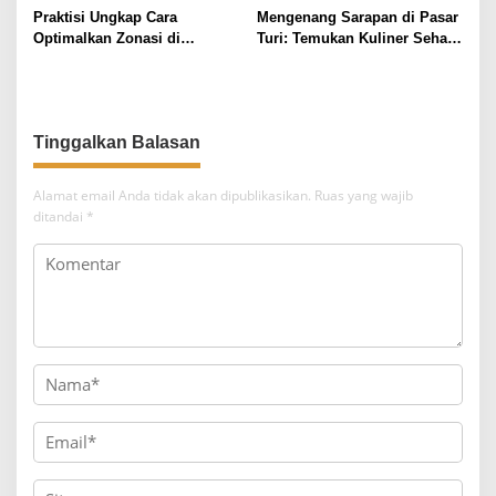
Praktisi Ungkap Cara
Mengenang Sarapan di Pasar
Optimalkan Zonasi di
Turi: Temukan Kuliner Sehat
Surabaya untuk Pertumbuhan
Surabaya
Tinggalkan Balasan
Alamat email Anda tidak akan dipublikasikan.
Ruas yang wajib
ditandai
*