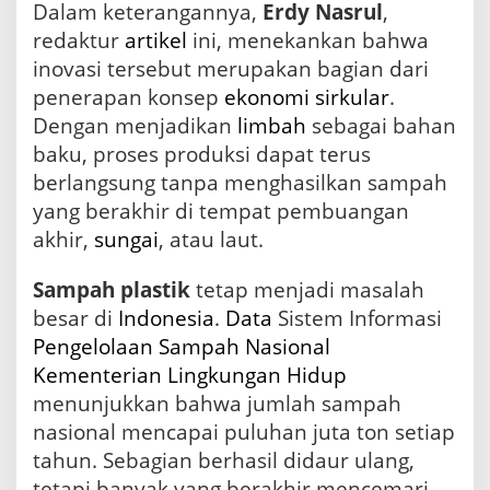
Dalam keterangannya,
Erdy Nasrul
,
a
h
redaktur
artikel
ini, menekankan bahwa
a
inovasi tersebut merupakan bagian dari
n
penerapan konsep
ekonomi sirkular
.
B
a
Dengan menjadikan
limbah
sebagai bahan
k
baku, proses produksi dapat terus
a
r
berlangsung tanpa menghasilkan sampah
yang berakhir di tempat pembuangan
akhir,
sungai
, atau laut.
Sampah plastik
tetap menjadi masalah
besar di
Indonesia
.
Data
Sistem Informasi
Pengelolaan Sampah
Nasional
Kementerian
Lingkungan Hidup
menunjukkan bahwa jumlah sampah
nasional mencapai puluhan juta ton setiap
tahun. Sebagian berhasil didaur ulang,
tetapi banyak yang berakhir mencemari