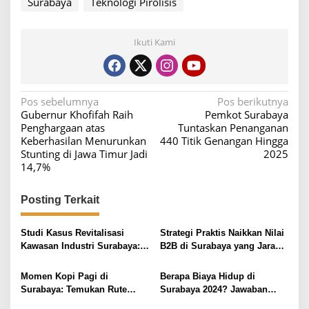
Surabaya
Teknologi Pirolisis
Ikuti Kami
N
Pos sebelumnya
Pos berikutnya
Gubernur Khofifah Raih
Pemkot Surabaya
a
Penghargaan atas
Tuntaskan Penanganan
v
Keberhasilan Menurunkan
440 Titik Genangan Hingga
Stunting di Jawa Timur Jadi
2025
i
14,7%
g
a
Posting Terkait
s
i
Studi Kasus Revitalisasi
Strategi Praktis Naikkan Nilai
Kawasan Industri Surabaya:
B2B di Surabaya yang Jarang
p
Insight Praktis
Diketahui
o
Momen Kopi Pagi di
Berapa Biaya Hidup di
s
Surabaya: Temukan Rute
Surabaya 2024? Jawaban
Murah ke Tempat Kerja Ideal
Detail & Tips Hemat