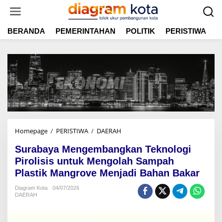
L
e
w
BERANDA
PEMERINTAHAN
POLITIK
PERISTIWA
E
a
t
i
k
e
k
o
n
t
e
n
Homepage
/
PERISTIWA
/
DAERAH
S
u
Surabaya Mengembangkan Teknologi
r
a
Pirolisis untuk Mengolah Sampah
b
Plastik Mangrove Menjadi Bahan Bakar
a
y
Diagram Kota
04/07/2026
DAERAH
a
M
e