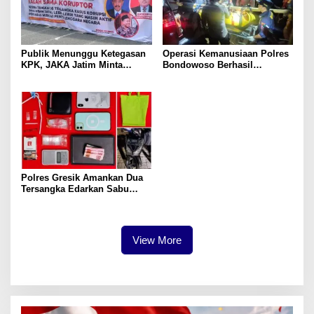
Publik Menunggu Ketegasan
Operasi Kemanusiaan Polres
KPK, JAKA Jatim Minta
Bondowoso Berhasil
Delapan Tersangka Korupsi
Evakuasi Dua Jenazah di
Dana Hibah Segera Ditahan
Gunung Piramid
Polres Gresik Amankan Dua
Tersangka Edarkan Sabu
Jaringan Bangkalan
View More