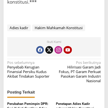
konstitusi.***
Adies kadir
Hakim Mahkamah Konstitusi
Ikuti Kami
N
Pos sebelumnya
Pos berikutnya
Penyebab Kerugian
Hilirisasi Garam Jadi
a
Finansial Persiku Kudus
Fokus, PT Garam Perkuat
v
Akibat Tindakan Suporter
Pasokan Garam Industri
Nasional
i
g
Posting Terkait
a
s
Perubahan Pemimpin DPR:
Penetapan Adies Kadir