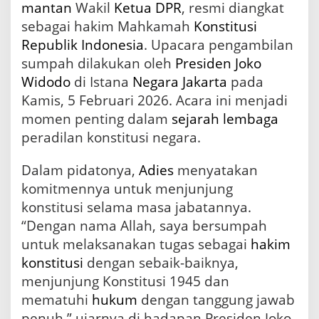
mantan
Wakil
Ketua
DPR
, resmi diangkat
M
a
sebagai hakim Mahkamah
Konstitusi
h
Republik Indonesia
. Upacara pengambilan
k
sumpah dilakukan oleh
Presiden
Joko
a
m
Widodo
di Istana
Negara
Jakarta
pada
a
Kamis, 5 Februari 2026. Acara ini menjadi
h
momen penting dalam
sejarah
lembaga
K
o
peradilan konstitusi negara.
n
s
Dalam pidatonya,
Adies
menyatakan
t
i
komitmennya untuk menjunjung
t
konstitusi selama masa jabatannya.
u
“Dengan nama Allah, saya bersumpah
s
i
untuk melaksanakan tugas sebagai
hakim
konstitusi
dengan sebaik-baiknya,
menjunjung Konstitusi 1945 dan
mematuhi
hukum
dengan tanggung jawab
penuh,” ujarnya di hadapan Presiden Joko