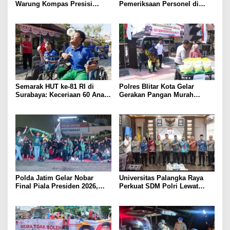
Warung Kompas Presisi
Pemeriksaan Personel di
Bangun Komunikasi Perkuat
Aceh Dilaksanakan Secara
Sinergi untuk Kamtibmas
Profesional dan Transparan
Semarak HUT ke-81 RI di
Polres Blitar Kota Gelar
Surabaya: Keceriaan 60 Anak
Gerakan Pangan Murah
Disabilitas Kalijudan Ikuti
Sambut HUT Kemerdekaan RI
Lomba Kemerdekaan
ke-81
Polda Jatim Gelar Nobar
Universitas Palangka Raya
Final Piala Presiden 2026,
Perkuat SDM Polri Lewat
Ribuan Bonek Mania Dukung
Pusat Studi Kepolisian
Persebaya dari Lapangan
Mapolda