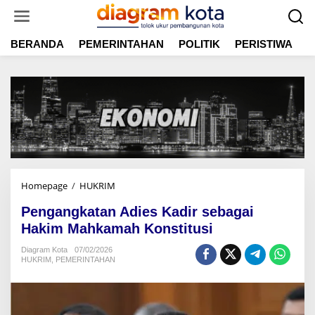
L
e
w
BERANDA
PEMERINTAHAN
POLITIK
PERISTIWA
E
a
t
i
k
e
k
o
n
t
e
n
Homepage
/
HUKRIM
P
e
Pengangkatan Adies Kadir sebagai
n
g
Hakim Mahkamah Konstitusi
a
Diagram Kota
07/02/2026
n
HUKRIM
,
PEMERINTAHAN
g
k
a
t