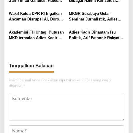
i
Sari Yuliati Gantikan Adies
sebagai Hakim Konstitusi
Kadir
Menggeger Dunia Hukum
p
Wakil Ketua DPR RI Ingatkan
MKGR Surabaya Gelar
o
Ancaman Disrupsi AI, Dorong
Seminar Jurnalistik, Adies
s
Literasi Digital Warga
Kadir: Jadi Influencer yang
Surabaya
Edukatif Bagi Masyarakat
Akademisi FH Untag: Putusan
Adies Kadir Dihantam Isu
MKD terhadap Adies Kadir
Politik, Arif Fathoni: Rakyat
Sudah Tepat dan
Tahu Siapa yang Benar-Benar
Proporsional
Bekerja
Tinggalkan Balasan
Alamat email Anda tidak akan dipublikasikan.
Ruas yang wajib
ditandai
*