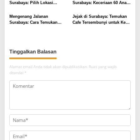
Surabaya: Pilih Lokasi
Surabaya: Keceriaan 60 Anak
Tinggal Sesuai Budget &
Disabilitas Kalijudan Ikuti
Fasilitas
Lomba Kemerdekaan
Mengenang Jalanan
Jejak di Surabaya: Temukan
Surabaya: Cara Temukan
Cafe Tersembunyi untuk Kerja
Koneksi Bisnis Lewat Kafe
Remote
Tua
Tinggalkan Balasan
Alamat email Anda tidak akan dipublikasikan.
Ruas yang wajib
ditandai
*