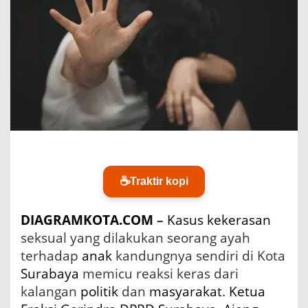
a
s
a
n
S
e
k
s
u
a
l
d
i
S
☕
Traktir kopi
u
r
a
DIAGRAMKOTA.COM
–
Kasus
kekerasan
b
seksual yang dilakukan seorang ayah
a
y
terhadap
anak
kandungnya sendiri di Kota
a
Surabaya
memicu reaksi keras dari
,
kalangan
politik
dan
masyarakat
.
Ketua
D
P