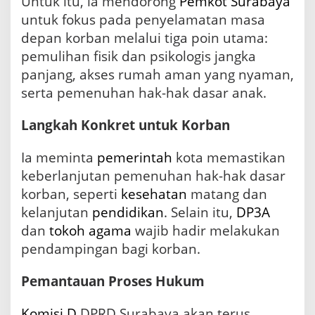
Untuk itu, ia mendorong
Pemkot Surabaya
untuk fokus pada penyelamatan masa
depan korban melalui tiga poin utama:
pemulihan fisik dan psikologis jangka
panjang, akses rumah aman yang nyaman,
serta pemenuhan hak-hak dasar anak.
Langkah Konkret untuk Korban
Ia meminta
pemerintah
kota memastikan
keberlanjutan pemenuhan hak-hak dasar
korban, seperti
kesehatan
matang dan
kelanjutan
pendidikan
. Selain itu,
DP3A
dan
tokoh agama
wajib hadir melakukan
pendampingan bagi korban.
Pemantauan Proses Hukum
Komisi D
DPRD Surabaya akan terus