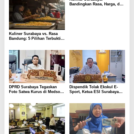
Bandingkan Rasa, Harga, dan
Lokasi 5 Tempat Wajib Coba
Kuliner Surabaya vs. Rasa
Bandung: 5 Pilihan Terbukti
Paling Lezat & Hemat
DPRD Surabaya Tegaskan
Dispendik Tolak Ekskul E-
Foto Satwa Kurus di Medsos
Sport, Ketua ESI Surabaya
adalah Disinformasi, Akan
Buka Suara
Lakukan Sidak Langsung