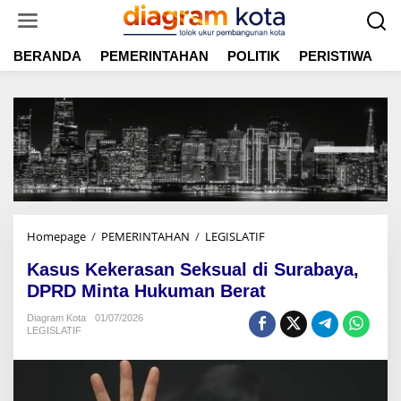
L
e
w
BERANDA
PEMERINTAHAN
POLITIK
PERISTIWA
E
a
t
i
k
e
k
o
n
t
e
n
Homepage
/
PEMERINTAHAN
/
LEGISLATIF
K
a
Kasus Kekerasan Seksual di Surabaya,
s
u
DPRD Minta Hukuman Berat
s
Diagram Kota
01/07/2026
K
LEGISLATIF
e
k
e
r