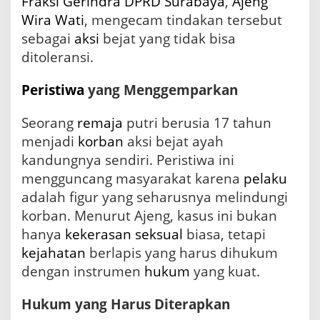
Fraksi
Gerindra
DPRD Surabaya
,
Ajeng
R
Wira Wati
, mengecam tindakan tersebut
D
sebagai
aksi
bejat yang tidak bisa
M
i
ditoleransi.
n
t
Peristiwa
yang Menggemparkan
a
H
u
Seorang
remaja
putri berusia 17 tahun
k
menjadi
korban
aksi bejat ayah
u
kandungnya sendiri. Peristiwa ini
m
a
mengguncang masyarakat karena
pelaku
n
adalah figur yang seharusnya melindungi
B
korban. Menurut Ajeng, kasus ini bukan
e
r
hanya
kekerasan seksual
biasa, tetapi
a
kejahatan
berlapis yang harus dihukum
t
dengan instrumen
hukum
yang kuat.
Hukum yang Harus Diterapkan