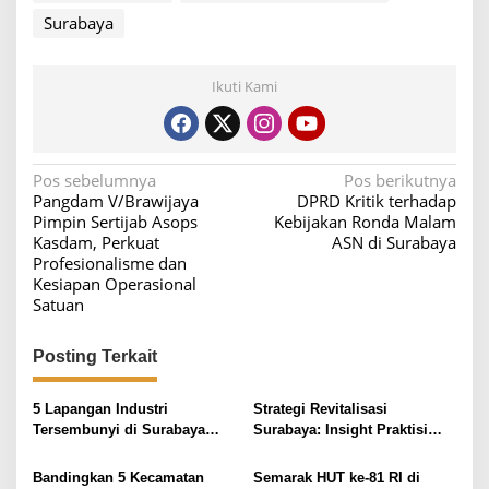
Surabaya
Ikuti Kami
N
Pos sebelumnya
Pos berikutnya
Pangdam V/Brawijaya
DPRD Kritik terhadap
a
Pimpin Sertijab Asops
Kebijakan Ronda Malam
v
Kasdam, Perkuat
ASN di Surabaya
Profesionalisme dan
i
Kesiapan Operasional
g
Satuan
a
s
Posting Terkait
i
5 Lapangan Industri
Strategi Revitalisasi
p
Tersembunyi di Surabaya
Surabaya: Insight Praktisi
o
yang Tingkatkan Pendapatan
untuk Pertumbuhan
s
Bandingkan 5 Kecamatan
Semarak HUT ke-81 RI di