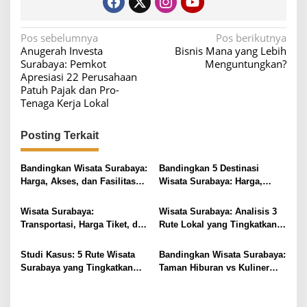
N
Pos sebelumnya
Pos berikutnya
Anugerah Investa
Bisnis Mana yang Lebih
a
Surabaya: Pemkot
Menguntungkan?
v
Apresiasi 22 Perusahaan
Patuh Pajak dan Pro-
i
Tenaga Kerja Lokal
g
a
Posting Terkait
s
i
Bandingkan Wisata Surabaya:
Bandingkan 5 Destinasi
Harga, Akses, dan Fasilitas
Wisata Surabaya: Harga,
p
Pilihan
Akses, dan Pengalaman
o
Wisata Surabaya:
Wisata Surabaya: Analisis 3
s
Transportasi, Harga Tiket, dan
Rute Lokal yang Tingkatkan
Waktu Terbaik
Kepuasan
Studi Kasus: 5 Rute Wisata
Bandingkan Wisata Surabaya:
Surabaya yang Tingkatkan
Taman Hiburan vs Kuliner
Pengalaman Lokal
Lokal, Pilih Lebih Hemat?