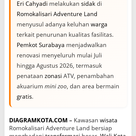
Eri Cahyadi
melakukan
sidak
di
y
a
Romokalisari Adventure Land
d
i
menyusul adanya keluhan
warga
I
n
terkait penurunan kualitas fasilitas.
s
Pemkot Surabaya
menjadwalkan
t
r
renovasi menyeluruh mulai Juli
u
k
hingga Agustus 2026, termasuk
s
i
penataan
zonasi
ATV, penambahan
k
a
akuarium
mini zoo
, dan area bermain
n
gratis
.
P
e
n
a
DIAGRAMKOTA.COM
–
Kawasan
wisata
t
a
Romokalisari Adventure Land bersiap
a