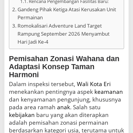
Rencana Pengembangan Fasilitas Baru:
u
Gandeng Pihak Ketiga Atasi Kerusakan Unit
r
e
Permainan
L
Romokalisari Adventure Land Target
a
n
Rampung September 2026 Menyambut
d
Hari Jadi Ke-4
Pemisahan Zonasi Wahana dan
Adaptasi Konsep Taman
Harmoni
Dalam inspeksi tersebut,
Wali Kota Eri
menekankan pentingnya aspek
keamanan
dan kenyamanan pengunjung, khususnya
pada area ramah
anak
. Salah satu
kebijakan
baru yang akan diterapkan
adalah pemisahan zonasi permainan
berdasarkan kategori usia, terutama untuk