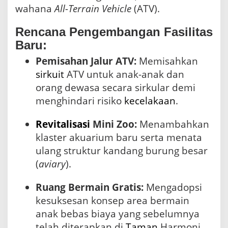
wahana
All-Terrain Vehicle
(ATV).
Rencana Pengembangan Fasilitas
Baru:
Pemisahan Jalur ATV:
Memisahkan
sirkuit
ATV untuk anak-anak dan
orang dewasa secara sirkular demi
menghindari risiko
kecelakaan
.
Revitalisasi
Mini Zoo:
Menambahkan
klaster akuarium baru serta menata
ulang struktur kandang burung besar
(
aviary
).
Ruang Bermain Gratis:
Mengadopsi
kesuksesan konsep area bermain
anak bebas biaya yang sebelumnya
telah diterapkan di
Taman
Harmoni.