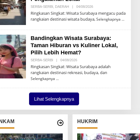
T
SERBA-SERBI
,
DAERAH
|
04/08/2026
O
A
L
Ringkasan Singkat: Wisata Surabaya mengacu pada
E
rangkaian destinasi wisata budaya,
Selengkapnya
H
D
I
A
Bandingkan Wisata Surabaya:
G
R
Taman Hiburan vs Kuliner Lokal,
A
M
Pilih Lebih Hemat?
K
O
SERBA-SERBI
|
04/08/2026
O
T
L
Ringkasan Singkat: Wisata Surabaya adalah
A
E
rangkaian destinasi rekreasi, budaya, dan
H
D
Selengkapnya
I
A
G
R
Lihat Selengkapnya
A
M
K
O
T
NKAM
HUKRIM
A