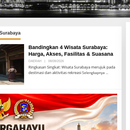
 Surabaya
Bandingkan 4 Wisata Surabaya:
Harga, Akses, Fasilitas & Suasana
DAERAH
|
08/08/2026
O
L
Ringkasan Singkat: Wisata Surabaya merujuk pada
E
destinasi dan aktivitas rekreasi
Selengkapnya
H
D
I
A
G
R
A
M
K
O
T
A