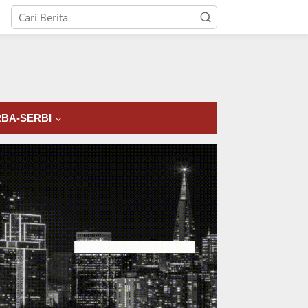
tutup
BA-SERBI