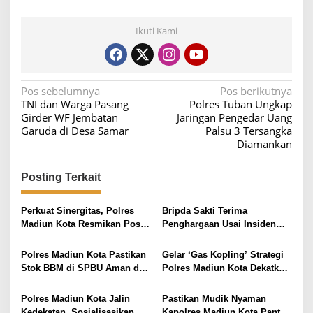
Ikuti Kami
N
Pos sebelumnya
Pos berikutnya
TNI dan Warga Pasang
Polres Tuban Ungkap
a
Girder WF Jembatan
Jaringan Pengedar Uang
v
Garuda di Desa Samar
Palsu 3 Tersangka
Diamankan
i
g
Posting Terkait
a
s
Perkuat Sinergitas, Polres
Bripda Sakti Terima
i
Madiun Kota Resmikan Posko
Penghargaan Usai Insiden
Ojol Kamtibmas
Viral Hentikan Bus Langgar
p
Jalur
Polres Madiun Kota Pastikan
Gelar ‘Gas Kopling’ Strategi
o
Stok BBM di SPBU Aman dan
Polres Madiun Kota Dekatkan
s
Belum Ada Kenaikan Harga
Diri Dengan Masyarakat
Polres Madiun Kota Jalin
Pastikan Mudik Nyaman
Kedekatan, Sosialisasikan
Kapolres Madiun Kota Pantau