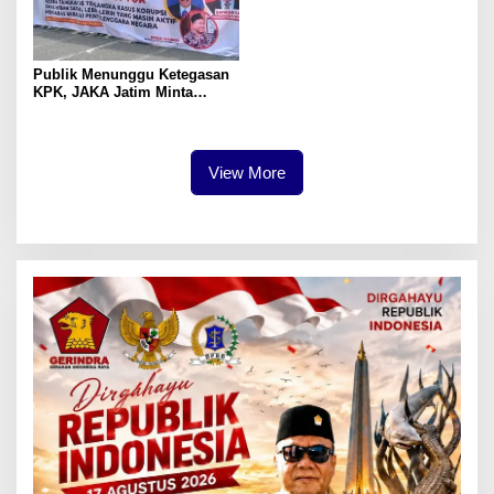
Publik Menunggu Ketegasan
KPK, JAKA Jatim Minta
Delapan Tersangka Korupsi
Dana Hibah Segera Ditahan
View More