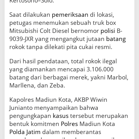
Kertosono–Solo.
l
L
i
Saat dilakukan
pemeriksaan
di lokasi,
n
petugas menemukan sebuah truk box
t
Mitsubishi Colt Diesel bernomor
polisi
B-
a
s
9039-JXR yang mengangkut jutaan
batang
P
rokok tanpa dilekati pita cukai resmi.
r
o
v
Dari hasil pendataan, total rokok ilegal
i
yang diamankan mencapai 3.106.000
n
batang dari berbagai merek, yakni Marbol,
s
i
Marllena, dan Zeba.
Kapolres Madiun Kota, AKBP Wiwin
Junianto menyampaikan bahwa
pengungkapan
kasus
tersebut merupakan
bentuk komitmen
Polres
Madiun Kota
Polda Jatim
dalam memberantas