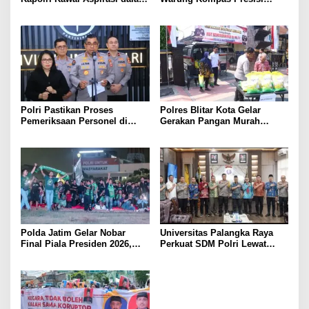
Pembahasan RUU
Bangun Komunikasi Perkuat
Ketenagakerjaan
Sinergi untuk Kamtibmas
Polri Pastikan Proses
Polres Blitar Kota Gelar
Pemeriksaan Personel di
Gerakan Pangan Murah
Aceh Dilaksanakan Secara
Sambut HUT Kemerdekaan RI
Profesional dan Transparan
ke-81
Polda Jatim Gelar Nobar
Universitas Palangka Raya
Final Piala Presiden 2026,
Perkuat SDM Polri Lewat
Ribuan Bonek Mania Dukung
Pusat Studi Kepolisian
Persebaya dari Lapangan
Mapolda