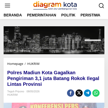
L
e
w
BERANDA
PEMERINTAHAN
POLITIK
PERISTIWA
E
a
t
i
k
e
k
o
n
t
e
n
Homepage
/
HUKRIM
P
o
Polres Madiun Kota Gagalkan
l
r
Pengiriman 3,1 juta Batang Rokok Ilegal
e
Lintas Provinsi
s
M
Teguh Priyono
08/05/2026
HUKRIM
a
d
i