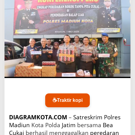
u
n
K
o
t
a
G
a
g
a
l
k
a
n
P
e
n
g
☕
Traktir kopi
i
r
DIAGRAMKOTA.COM
–
Satreskrim
Polres
i
m
Madiun
Kota Polda
Jatim
bersama
Bea
a
Cukai
berhasil menggagalkan
peredaran
n