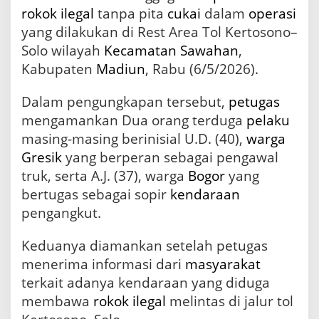
3
rokok ilegal
tanpa pita
cukai
dalam
operasi
,
yang dilakukan di Rest Area Tol Kertosono–
1
Solo wilayah
Kecamatan
Sawahan
,
j
u
Kabupaten
Madiun
, Rabu (6/5/2026).
t
a
Dalam pengungkapan tersebut,
petugas
B
mengamankan Dua orang terduga
pelaku
a
t
masing-masing berinisial U.D. (40),
warga
a
Gresik
yang berperan sebagai pengawal
n
g
truk, serta A.J. (37), warga
Bogor
yang
R
bertugas sebagai sopir
kendaraan
o
pengangkut.
k
o
k
Keduanya diamankan setelah petugas
I
menerima informasi dari
masyarakat
l
terkait adanya kendaraan yang diduga
e
g
membawa
rokok
ilegal
melintas di jalur tol
a