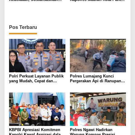
Aplikasi Bantuan Polisi di
Keamanan di Stasiun Kereta
PSHW
Api
Pos Terbaru
Polri Perkuat Layanan Publik
Polres Lumajang Kunci
yang Mudah, Cepat dan
Pergerakan Api di Ranupani
Responsif melalui SuperApp
Antisipasi Karhutla TNBTS
Polri
Meluas
KBPBI Apresiasi Komitmen
Polres Ngawi Hadirkan
Kapolri Kawal Aspirasi dalam
Warung Kompas Presisi