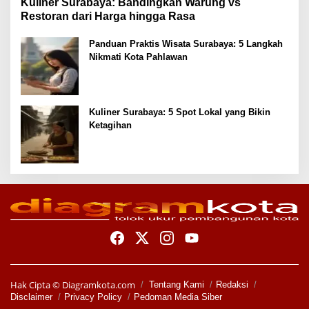
Kuliner Surabaya: Bandingkan Warung vs
Restoran dari Harga hingga Rasa
Panduan Praktis Wisata Surabaya: 5 Langkah
Nikmati Kota Pahlawan
Kuliner Surabaya: 5 Spot Lokal yang Bikin
Ketagihan
Hak Cipta ©
Diagramkota.com
Tentang Kami
Redaksi
Disclaimer
Privacy Policy
Pedoman Media Siber