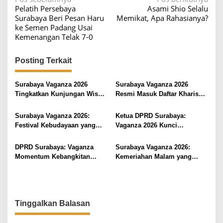
N
Pelatih Persebaya
Asami Shio Selalu
a
Surabaya Beri Pesan Haru
Memikat, Apa Rahasianya?
v
ke Semen Padang Usai
Kemenangan Telak 7-0
i
g
Posting Terkait
a
s
Surabaya Vaganza 2026
Surabaya Vaganza 2026
i
Tingkatkan Kunjungan Wisata
Resmi Masuk Daftar Kharisma
hingga 12,5 Persen
Event Nusantara
p
Surabaya Vaganza 2026:
Ketua DPRD Surabaya:
o
Festival Kebudayaan yang
Vaganza 2026 Kunci
s
Menginspirasi Kota Pahlawan
Peningkatan Wisata dan
Hiburan Kota Pahlawan
DPRD Surabaya: Vaganza
Surabaya Vaganza 2026:
Momentum Kebangkitan
Kemeriahan Malam yang
Ekonomi yang Menginspirasi
Menyihir Warga dan
Masyarakat
Pengunjung
Tinggalkan Balasan