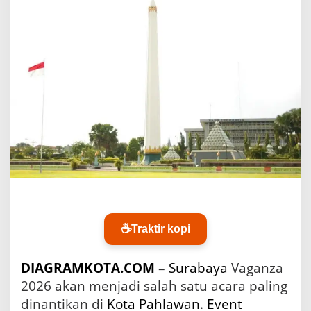
g
a
n
z
a
2
0
2
6
:
D
a
f
t
a
r
L
o
☕
Traktir kopi
k
a
DIAGRAMKOTA.COM
–
Surabaya
Vaganza
s
i
2026 akan menjadi salah satu acara paling
P
dinantikan di
Kota Pahlawan
.
Event
a