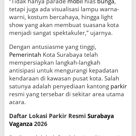
“Tidak hanya parade
mobil
hias
bunga
,
a
h
tetapi juga ada visualisasi lampu warna-
u
warni, kostum bercahaya, hingga light
i
show yang akan membuat suasana kota
W
a
menjadi sangat spektakuler,” ujarnya.
r
g
Dengan antusiasme yang tinggi,
a
d
Pemerintah
Kota Surabaya telah
a
mempersiapkan langkah-langkah
n
antisipasi untuk mengurangi kepadatan
W
i
kendaraan di kawasan pusat kota. Salah
s
satunya adalah penyediaan kantong
parkir
a
resmi yang tersebar di sekitar area utama
t
a
acara.
w
a
Daftar Lokasi Parkir Resmi
Surabaya
n
Vaganza
2026