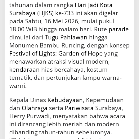
tahunan dalam rangka
Hari Jadi
Kota
r
k
Surabaya
(
HJKS
) ke-733 ini akan digelar
i
pada Sabtu, 16 Mei 2026, mulai pukul
r
R
18.00 WIB hingga malam hari. Rute
parade
e
dimulai dari
Tugu Pahlawan
hingga
s
Monumen Bambu Runcing, dengan konsep
m
i
Festival of Lights: Garden of Hope
yang
y
menawarkan atraksi visual modern,
a
kendaraan
hias bercahaya, kostum
n
g
tematik, dan pertunjukan lampu warna-
H
warni.
a
r
u
Kepala Dinas
Kebudayaan
, Kepemudaan
s
dan
Olahraga
serta
Pariwisata
Surabaya,
D
Herry Purwadi, menyatakan bahwa acara
i
k
ini dirancang lebih meriah dan modern
e
dibanding tahun-tahun sebelumnya.
t