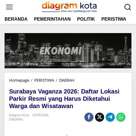
L
e
w
BERANDA
PEMERINTAHAN
POLITIK
PERISTIWA
E
a
t
i
k
e
k
o
n
t
e
n
Homepage
/
PERISTIWA
/
DAERAH
S
u
Surabaya Vaganza 2026: Daftar Lokasi
r
a
Parkir Resmi yang Harus Diketahui
b
Warga dan Wisatawan
a
y
Diagram Kota
16/05/2026
DAERAH
a
V
a