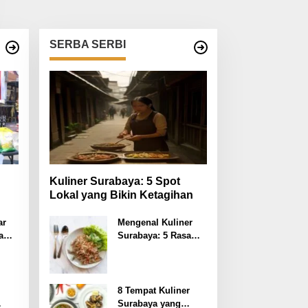
SERBA SERBI
Kuliner Surabaya: 5 Spot
Lokal yang Bikin Ketagihan
 RI
ar
Mengenal Kuliner
a
Surabaya: 5 Rasa
Rahasia yang
ania
Dilupakan Penikmat
ya
8 Tempat Kuliner
Surabaya yang