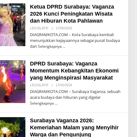
G
Ketua DPRD Surabaya: Vaganza
R
A
2026 Kunci Peningkatan Wisata
M
K
dan Hiburan Kota Pahlawan
O
T
LEGISLATIF
|
17/05/2026
O
A
L
DIAGRAMKOTA.COM – Kota Surabaya kembali
E
menunjukkan kejayaannya sebagai pusat budaya
H
dan
D
Selengkapnya
I
A
G
DPRD Surabaya: Vaganza
R
A
Momentum Kebangkitan Ekonomi
M
K
yang Menginspirasi Masyarakat
O
T
LEGISLATIF
|
17/05/2026
O
A
L
DIAGRAMKOTA.COM – Surabaya Vaganza, sebuah
E
acara budaya dan hiburan yang digelar
H
D
Selengkapnya
I
A
G
Surabaya Vaganza 2026:
R
A
Kemeriahan Malam yang Menyihir
M
K
Warga dan Pengunjung
O