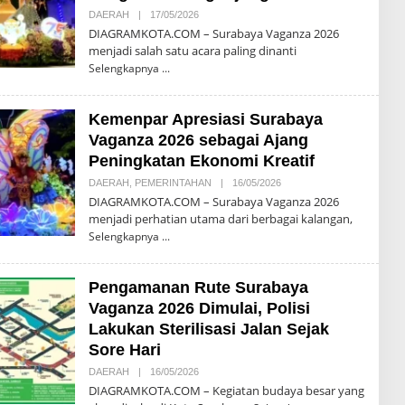
T
DAERAH
|
17/05/2026
O
A
L
DIAGRAMKOTA.COM – Surabaya Vaganza 2026
E
menjadi salah satu acara paling dinanti
H
D
Selengkapnya
I
A
G
Kemenpar Apresiasi Surabaya
R
A
Vaganza 2026 sebagai Ajang
M
K
Peningkatan Ekonomi Kreatif
O
T
DAERAH
,
PEMERINTAHAN
|
16/05/2026
O
A
L
DIAGRAMKOTA.COM – Surabaya Vaganza 2026
E
menjadi perhatian utama dari berbagai kalangan,
H
D
Selengkapnya
I
A
G
Pengamanan Rute Surabaya
R
A
Vaganza 2026 Dimulai, Polisi
M
K
Lakukan Sterilisasi Jalan Sejak
O
Sore Hari
T
A
DAERAH
|
16/05/2026
O
L
DIAGRAMKOTA.COM – Kegiatan budaya besar yang
E