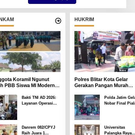
M
K
O
T
NKAM
HUKRIM
A
gota Koramil Ngunut
Polres Blitar Kota Gelar
ih PBB Siswa MI Modern
Gerakan Pangan Murah
iara Iman
Sambut HUT Kemerdekaan
ke-81
Bakti TNI AD 2026:
Polda Jatim Gel
Layanan Operasi
Nobar Final Pial
Katarak Gratis Hadir
Presiden 2026,
Bagi Masyarakat
Ribuan Bonek M
Pamekasan-Madura.
Dukung Perseba
dari Lapangan
Danrem 082/CPYJ
Universitas
Mapolda
Raih Juara 1
Palangka Raya