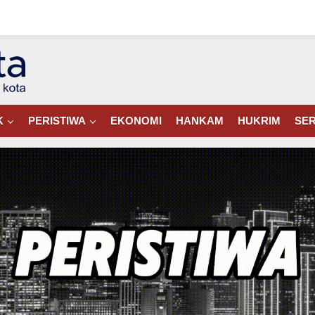
K
PERISTIWA
EKONOMI
HANKAM
HUKRIM
SER