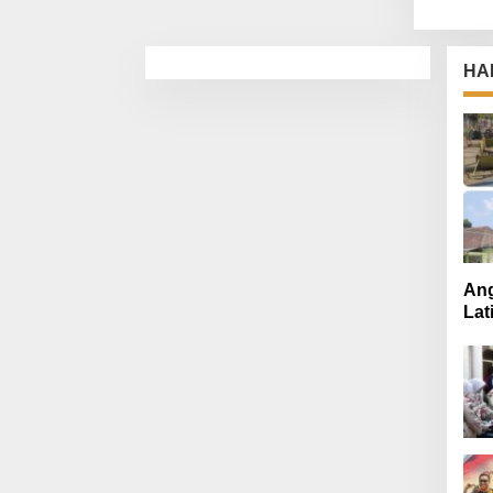
HA
Ang
Lat
Mut