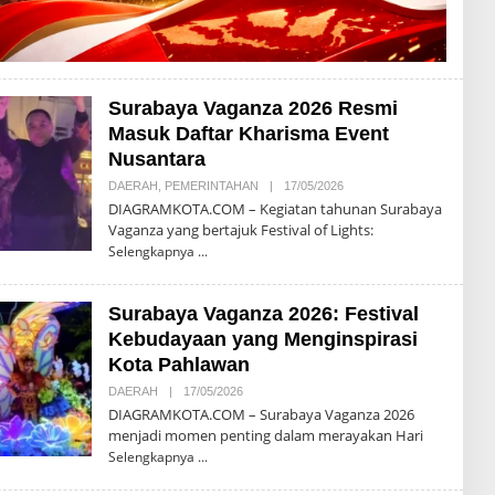
Surabaya Vaganza 2026 Resmi
Masuk Daftar Kharisma Event
Nusantara
DAERAH
,
PEMERINTAHAN
|
17/05/2026
O
L
DIAGRAMKOTA.COM – Kegiatan tahunan Surabaya
E
Vaganza yang bertajuk Festival of Lights:
H
D
Selengkapnya
I
A
G
Surabaya Vaganza 2026: Festival
R
A
Kebudayaan yang Menginspirasi
M
K
Kota Pahlawan
O
T
DAERAH
|
17/05/2026
O
A
L
DIAGRAMKOTA.COM – Surabaya Vaganza 2026
E
menjadi momen penting dalam merayakan Hari
H
D
Selengkapnya
I
A