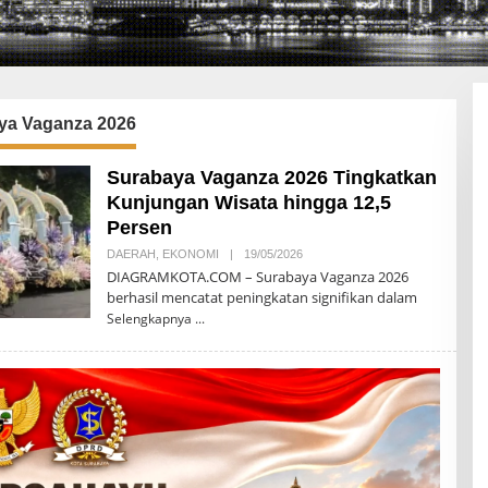
ya Vaganza 2026
Surabaya Vaganza 2026 Tingkatkan
Kunjungan Wisata hingga 12,5
Persen
DAERAH
,
EKONOMI
|
19/05/2026
O
L
DIAGRAMKOTA.COM – Surabaya Vaganza 2026
E
berhasil mencatat peningkatan signifikan dalam
H
D
Selengkapnya
I
A
G
R
A
M
K
O
T
A