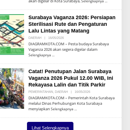
akan digelar di Kota Surabaya,
Selengkapnya
H
D
I
A
Surabaya Vaganza 2026: Persiapan
G
R
Sterilisasi Rute dan Pengaturan
A
Lalu Lintas yang Matang
M
K
DAERAH
|
16/05/2026
O
O
L
T
DIAGRAMKOTA.COM – Pesta budaya Surabaya
E
A
Vaganza 2026 akan segera digelar dalam
H
D
Selengkapnya
I
A
G
Catat! Penutupan Jalan Surabaya
R
A
Vaganza 2026 Pukul 12.00 WIB, Ini
M
K
Rekayasa Lalin dan Titik Parkir
O
T
PEMERINTAHAN
,
DAERAH
|
16/05/2026
O
A
L
DIAGRAMKOTA.COM – Pemerintah Kota Surabaya
E
melalui Dinas Perhubungan Kota Surabaya
H
menyiapkan
D
Selengkapnya
I
A
G
R
Lihat Selengkapnya
A