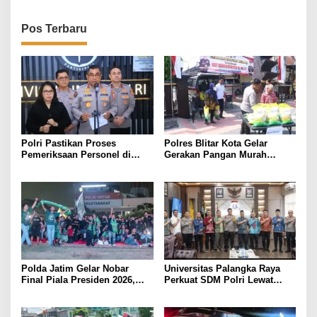
Kondusif
Pos Terbaru
Polri Pastikan Proses
Polres Blitar Kota Gelar
Pemeriksaan Personel di
Gerakan Pangan Murah
Aceh Dilaksanakan Secara
Sambut HUT Kemerdekaan RI
Profesional dan Transparan
ke-81
Polda Jatim Gelar Nobar
Universitas Palangka Raya
Final Piala Presiden 2026,
Perkuat SDM Polri Lewat
Ribuan Bonek Mania Dukung
Pusat Studi Kepolisian
Persebaya dari Lapangan
Mapolda