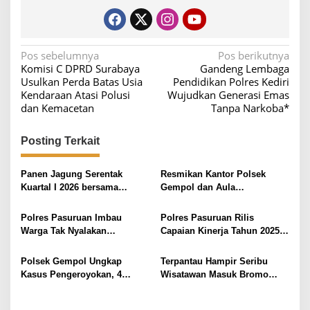
N
Pos sebelumnya
Pos berikutnya
Komisi C DPRD Surabaya
Gandeng Lembaga
a
Usulkan Perda Batas Usia
Pendidikan Polres Kediri
v
Kendaraan Atasi Polusi
Wujudkan Generasi Emas
dan Kemacetan
Tanpa Narkoba*
i
g
Posting Terkait
a
s
Panen Jagung Serentak
Resmikan Kantor Polsek
i
Kuartal I 2026 bersama
Gempol dan Aula
Kapolri, Kapolres Pasuruan
Bhayangkari, Kapolres:
p
Tegaskan Komitmen
Polsek Penting Dalam
Polres Pasuruan Imbau
Polres Pasuruan Rilis
o
Ketahanan Pangan
Pelayanan Masyarakat
Warga Tak Nyalakan
Capaian Kinerja Tahun 2025,
s
Kembang Api dan Hindari
Data Kecelakaan Lalu Lintas
Euforia Berlebihan di Malam
Naik
Polsek Gempol Ungkap
Terpantau Hampir Seribu
Tahun Baru
Kasus Pengeroyokan, 4
Wisatawan Masuk Bromo
Pelaku Diamankan 1 DPO
Lewat Tosari Kapolres
Pasuruan : Situasi Aman dan