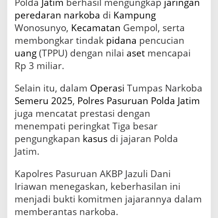
Polda
Jatim
berhasil mengungkap
jaringan
g
peredaran
narkoba
di
Kampung
a
n
Wonosunyo,
Kecamatan
Gempol, serta
K
membongkar tindak
pidana
pencucian
a
uang
(TPPU) dengan nilai
aset
mencapai
m
p
Rp 3 miliar.
u
n
Selain itu, dalam
Operasi
Tumpas Narkoba
g
Semeru
2025
,
Polres Pasuruan
Polda Jatim
N
a
juga mencatat prestasi dengan
r
menempati peringkat Tiga besar
k
o
pengungkapan
kasus
di jajaran Polda
b
Jatim.
a
d
Kapolres Pasuruan AKBP Jazuli Dani
a
n
Iriawan menegaskan, keberhasilan ini
T
menjadi bukti komitmen jajarannya dalam
P
memberantas narkoba.
P