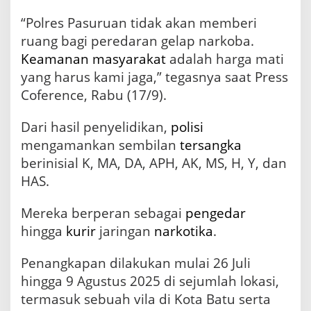
U
S
“Polres Pasuruan tidak akan memberi
e
ruang bagi peredaran gelap narkoba.
n
i
Keamanan
masyarakat
adalah harga mati
l
yang harus kami jaga,” tegasnya saat Press
a
Coference, Rabu (17/9).
i
R
p
Dari hasil penyelidikan,
polisi
3
mengamankan sembilan
tersangka
M
i
berinisial K, MA, DA, APH, AK, MS, H, Y, dan
l
HAS.
i
a
Mereka berperan sebagai
pengedar
r
hingga
kurir
jaringan
narkotika
.
Penangkapan dilakukan mulai 26 Juli
hingga 9 Agustus 2025 di sejumlah lokasi,
termasuk sebuah vila di Kota Batu serta