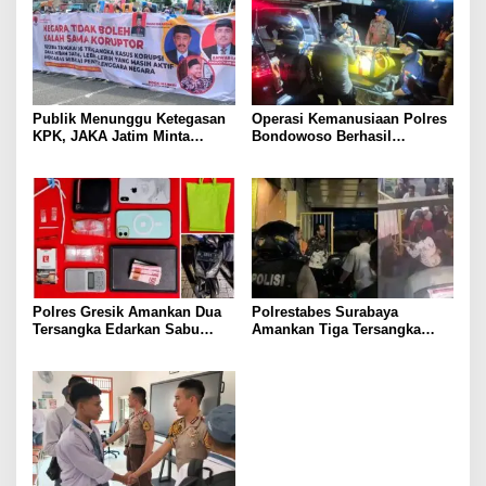
Publik Menunggu Ketegasan
Operasi Kemanusiaan Polres
KPK, JAKA Jatim Minta
Bondowoso Berhasil
Delapan Tersangka Korupsi
Evakuasi Dua Jenazah di
Dana Hibah Segera Ditahan
Gunung Piramid
Polres Gresik Amankan Dua
Polrestabes Surabaya
Tersangka Edarkan Sabu
Amankan Tiga Tersangka
Jaringan Bangkalan
Serobot Ruko di Ngagel