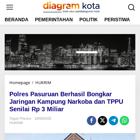
L
e
w
BERANDA
PEMERINTAHAN
POLITIK
PERISTIWA
E
a
t
i
k
e
k
o
n
t
e
n
Homepage
/
HUKRIM
P
o
Polres Pasuruan Berhasil Bongkar
l
r
Jaringan Kampung Narkoba dan TPPU
e
Senilai Rp 3 Miliar
s
P
Teguh Priyono
18/09/2025
HUKRIM
a
s
u