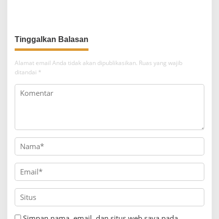
Surabaya
Jalan dan Solusi Taktis
Tinggalkan Balasan
Alamat email Anda tidak akan dipublikasikan.
Ruas yang wajib
ditandai
*
Simpan nama, email, dan situs web saya pada