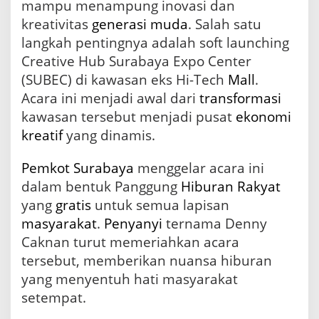
mampu menampung inovasi dan
t
kreativitas
generasi muda
. Salah satu
i
v
langkah pentingnya adalah soft launching
i
Creative Hub Surabaya Expo Center
t
(SUBEC) di kawasan eks Hi-Tech
Mall
.
a
s
Acara ini menjadi awal dari
transformasi
d
kawasan tersebut menjadi pusat
ekonomi
a
n
kreatif
yang dinamis.
E
k
Pemkot Surabaya
menggelar acara ini
o
dalam bentuk Panggung
Hiburan
Rakyat
n
o
yang
gratis
untuk semua lapisan
m
masyarakat
.
Penyanyi
ternama Denny
i
Caknan turut memeriahkan acara
B
a
tersebut, memberikan nuansa hiburan
r
yang menyentuh hati masyarakat
u
d
setempat.
i