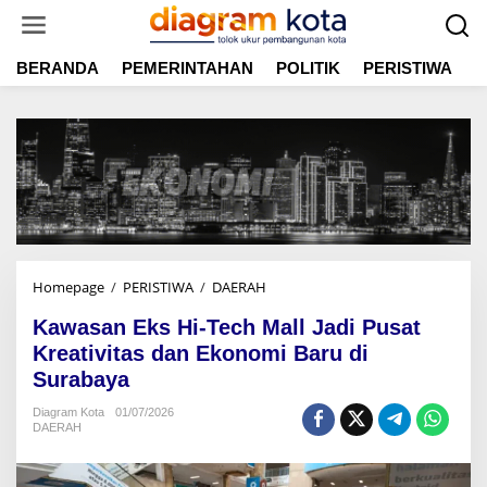
L
e
w
BERANDA
PEMERINTAHAN
POLITIK
PERISTIWA
E
a
t
i
k
e
k
o
n
t
e
n
Homepage
/
PERISTIWA
/
DAERAH
K
a
Kawasan Eks Hi-Tech Mall Jadi Pusat
w
a
Kreativitas dan Ekonomi Baru di
s
Surabaya
a
n
Diagram Kota
01/07/2026
DAERAH
E
k
s