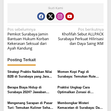
Ikuti Kami
N
Pos sebelumnya
Pos berikutnya
Pemkot Surabaya Jamin
Khofifah Sebut ALLPACK
a
Bantuan Hukum Korban
Surabaya Perkuat Hilirisasi
v
Kekerasan Seksual dari
dan Daya Saing IKM
Ayah Kandung
i
g
Posting Terkait
a
s
Strategi Praktis Naikkan Nilai
Momen Kopi Pagi di
i
B2B di Surabaya yang Jarang
Surabaya: Temukan Rute
Diketahui
Murah ke Tempat Kerja Ideal
p
Berapa Biaya Hidup di
Praktisi Ungkap Cara
o
Surabaya 2024? Jawaban
Optimalkan Zonasi di
s
Detail & Tips Hemat
Surabaya untuk Pertumbuhan
Mengenang Sarapan di Pasar
Membongkar Misteri
Turi: Temukan Kuliner Sehat
Kemacetan di Surabaya: Data