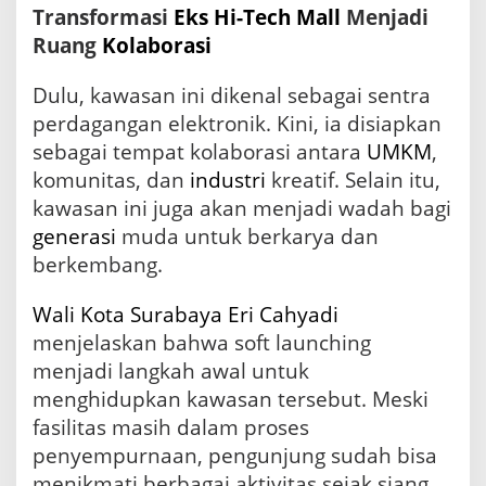
S
Transformasi
Eks Hi-Tech Mall
Menjadi
u
Ruang
Kolaborasi
r
a
b
Dulu, kawasan ini dikenal sebagai sentra
a
perdagangan elektronik. Kini, ia disiapkan
y
a
sebagai tempat kolaborasi antara
UMKM
,
komunitas, dan
industri
kreatif. Selain itu,
kawasan ini juga akan menjadi wadah bagi
generasi
muda untuk berkarya dan
berkembang.
Wali Kota Surabaya
Eri Cahyadi
menjelaskan bahwa soft launching
menjadi langkah awal untuk
menghidupkan kawasan tersebut. Meski
fasilitas masih dalam proses
penyempurnaan, pengunjung sudah bisa
menikmati berbagai aktivitas sejak siang