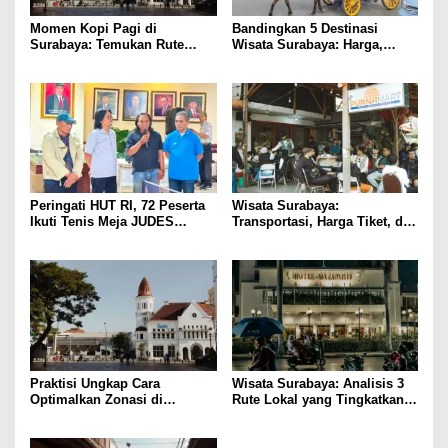
Momen Kopi Pagi di
Bandingkan 5 Destinasi
Surabaya: Temukan Rute
Wisata Surabaya: Harga,
Murah ke Tempat Kerja Ideal
Akses, dan Pengalaman
Peringati HUT RI, 72 Peserta
Wisata Surabaya:
Ikuti Tenis Meja JUDES
Transportasi, Harga Tiket, dan
Surabaya
Waktu Terbaik
Praktisi Ungkap Cara
Wisata Surabaya: Analisis 3
Optimalkan Zonasi di
Rute Lokal yang Tingkatkan
Surabaya untuk Pertumbuhan
Kepuasan