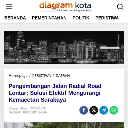
L
e
w
BERANDA
PEMERINTAHAN
POLITIK
PERISTIWA
E
a
t
i
k
e
k
o
n
t
e
n
Homepage
/
PERISTIWA
/
DAERAH
P
e
Pengembangan Jalan Radial Road
n
g
Lontar: Solusi Efektif Mengurangi
e
Kemacetan Surabaya
m
b
Diagram Kota
30/06/2026
DAERAH
,
PEMERINTAHAN
a
n
g