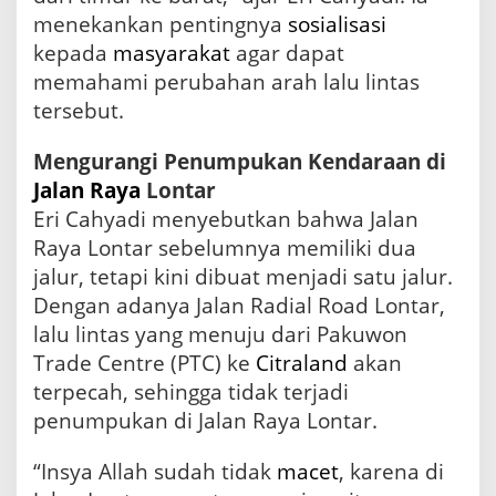
K
menekankan pentingnya
sosialisasi
e
m
kepada
masyarakat
agar dapat
a
memahami perubahan arah lalu lintas
c
tersebut.
e
t
a
Mengurangi Penumpukan Kendaraan di
n
Jalan Raya
Lontar
S
u
Eri Cahyadi menyebutkan bahwa Jalan
r
Raya Lontar sebelumnya memiliki dua
a
jalur, tetapi kini dibuat menjadi satu jalur.
b
a
Dengan adanya Jalan Radial Road Lontar,
y
lalu lintas yang menuju dari Pakuwon
a
Trade Centre (PTC) ke
Citraland
akan
terpecah, sehingga tidak terjadi
penumpukan di Jalan Raya Lontar.
“Insya Allah sudah tidak
macet
, karena di