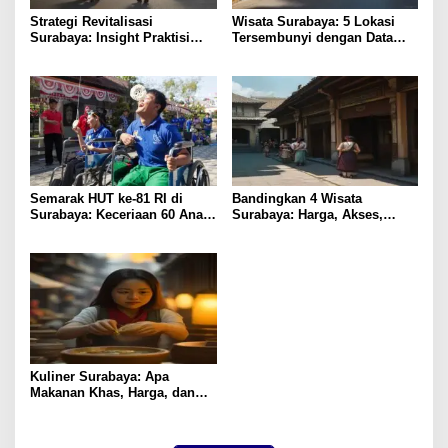
Strategi Revitalisasi
Wisata Surabaya: 5 Lokasi
Surabaya: Insight Praktisi
Tersembunyi dengan Data
untuk Pertumbuhan
Pengunjung Tertinggi
Semarak HUT ke-81 RI di
Bandingkan 4 Wisata
Surabaya: Keceriaan 60 Anak
Surabaya: Harga, Akses,
Disabilitas Kalijudan Ikuti
Fasilitas & Suasana
Lomba Kemerdekaan
Kuliner Surabaya: Apa
Makanan Khas, Harga, dan
Lokasi Terbaik?