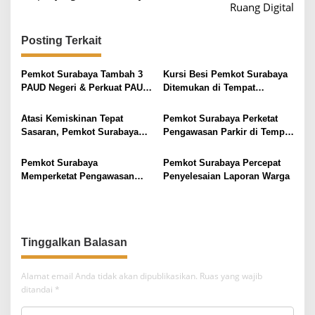
Ruang Digital
g
a
Posting Terkait
s
i
Pemkot Surabaya Tambah 3
Kursi Besi Pemkot Surabaya
PAUD Negeri & Perkuat PAUD
Ditemukan di Tempat
p
HI
Rongsok, Petugas Langsung
o
Amankan
Atasi Kemiskinan Tepat
Pemkot Surabaya Perketat
s
Sasaran, Pemkot Surabaya
Pengawasan Parkir di Tempat
Gandeng Kampus Rancang
Usaha, Tarif Harus Terdaftar
Brida Step
dan Jelas
Pemkot Surabaya
Pemkot Surabaya Percepat
Memperketat Pengawasan
Penyelesaian Laporan Warga
Parkir di Kawasan Usaha,
Pastikan Transparan dan
Berizin
Tinggalkan Balasan
Alamat email Anda tidak akan dipublikasikan.
Ruas yang wajib
ditandai
*