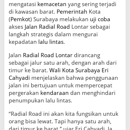
mengatasi
kemacetan
yang sering terjadi
S
o
di kawasan barat.
Pemerintah
Kota
l
(
Pemkot
) Surabaya melakukan
uji coba
u
akses
Jalan
Radial Road
Lontar sebagai
s
i
langkah strategis dalam mengurai
E
kepadatan
lalu lintas
.
f
e
k
Jalan
Radial Road Lontar
dirancang
t
sebagai jalur satu arah, dengan arah dari
i
timur ke barat.
Wali Kota Surabaya
Eri
f
M
Cahyadi
menjelaskan bahwa penggunaan
e
jalan ini bertujuan untuk mempercepat
n
pergerakan
kendaraan
dan menghindari
g
u
penumpukan lalu lintas.
r
a
“Radial Road ini akan kita fungsikan untuk
n
g
orang bisa lewat. Tapi hanya satu arah,
i
dari timur ke barat,” ujar Eri Cahyadi. Ia