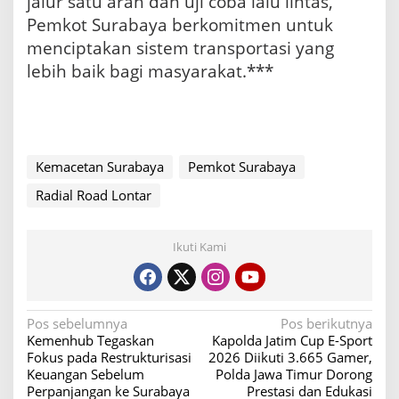
jalur satu arah dan uji coba lalu lintas,
Pemkot Surabaya berkomitmen untuk
menciptakan sistem transportasi yang
lebih baik bagi masyarakat.***
Kemacetan Surabaya
Pemkot Surabaya
Radial Road Lontar
Ikuti Kami
N
Pos sebelumnya
Pos berikutnya
Kemenhub Tegaskan
Kapolda Jatim Cup E-Sport
a
Fokus pada Restrukturisasi
2026 Diikuti 3.665 Gamer,
v
Keuangan Sebelum
Polda Jawa Timur Dorong
Perpanjangan ke Surabaya
Prestasi dan Edukasi
i