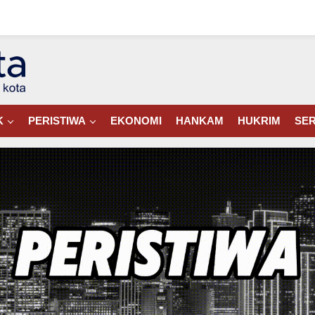
K
PERISTIWA
EKONOMI
HANKAM
HUKRIM
SER