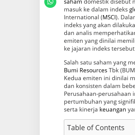
saham
domestik disebut m
s
M
masuk ke dalam indeks
gl
S
International (
MSCI
). Dal
C
I
indeks yang akan dilakuk
D
dan analis memperhatik
i
emiten yang dinilai memil
n
i
ke jajaran indeks tersebut
l
a
Salah satu saham yang me
i
Bumi Resources
Tbk (BUMI
M
e
Kedua emiten ini dinilai m
n
dan konsisten dalam beb
j
a
Perusahaan-perusahaan i
n
pertumbuhan yang signifik
j
serta kinerja
keuangan
yan
i
k
a
Table of Contents
n