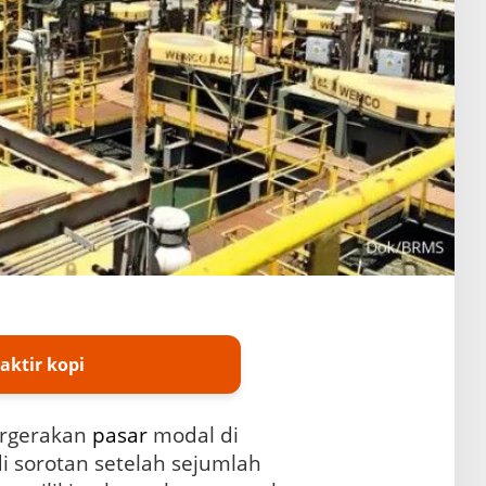
aktir kopi
rgerakan
pasar
modal di
 sorotan setelah sejumlah