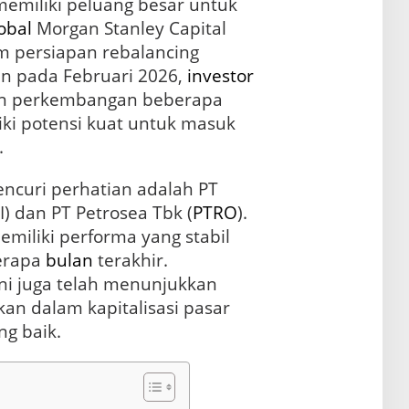
emiliki peluang besar untuk
obal
Morgan Stanley Capital
am persiapan rebalancing
an pada Februari 2026,
investor
an perkembangan beberapa
iki potensi kuat untuk masuk
.
ncuri perhatian adalah PT
) dan PT Petrosea Tbk (
PTRO
).
emiliki performa yang stabil
erapa
bulan
terakhir.
ni juga telah menunjukkan
an dalam kapitalisasi pasar
g baik.