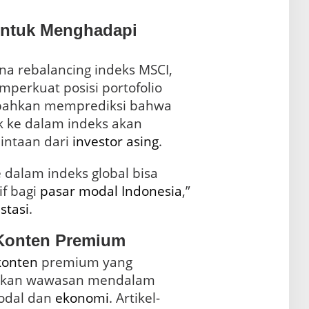
untuk Menghadapi
a rebalancing indeks MSCI,
perkuat posisi portofolio
 bahkan memprediksi bahwa
 ke dalam indeks akan
intaan dari
investor asing
.
 dalam indeks global bisa
f bagi
pasar modal Indonesia
,”
stasi
.
 Konten Premium
konten
premium yang
ikan wawasan mendalam
modal dan
ekonomi
. Artikel-