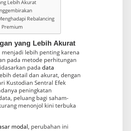
ang Lebih Akurat
enggembirakan
 Menghadapi Rebalancing
en Premium
gan yang Lebih Akurat
i menjadi lebih penting karena
an pada metode perhitungan
didasarkan pada
data
ebih detail dan akurat, dengan
ri Kustodian Sentral Efek
 adanya peningkatan
data, peluang bagi saham-
urang menonjol kini terbuka
asar modal
, perubahan ini