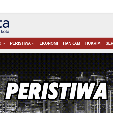
K
PERISTIWA
EKONOMI
HANKAM
HUKRIM
SER