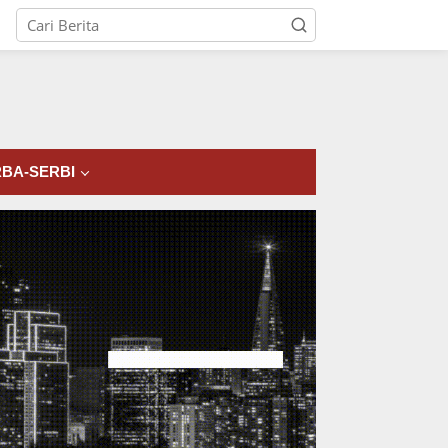
tutup
BA-SERBI