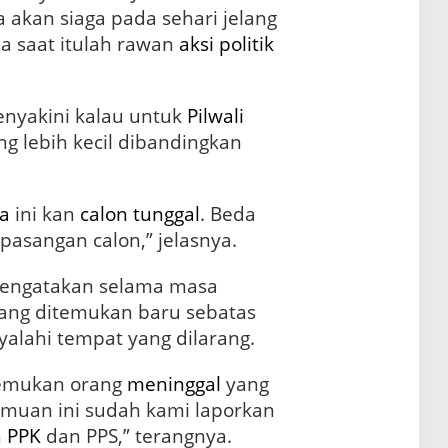
 akan siaga pada sehari jelang
a saat itulah rawan
aksi
politik
nyakini kalau untuk
Pilwali
ng lebih kecil dibandingkan
ya
ini kan
calon tunggal
. Beda
pasangan calon,” jelasnya.
mengatakan selama masa
yang ditemukan baru sebatas
lahi tempat yang dilarang.
nemukan orang
meninggal
yang
emuan ini sudah kami laporkan
h
PPK
dan PPS,” terangnya.