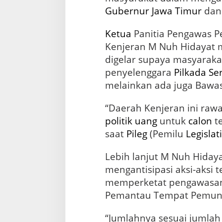
e
Gubernur
Jawa Timur
da
t
r
Ketua
Panitia Pengawas 
a
l
Kenjeran M Nuh Hidayat m
i
digelar supaya masyaraka
t
penyelenggara
Pilkada Se
a
s
melainkan ada juga Bawas
A
S
“Daerah Kenjeran ini raw
N
politik uang
untuk
calon
te
saat
Pileg
(Pemilu
Legislati
Lebih lanjut M Nuh Hiday
mengantisipasi aksi-aksi 
memperketat pengawasa
Pemantau Tempat Pemung
“Jumlahnya sesuai jumla