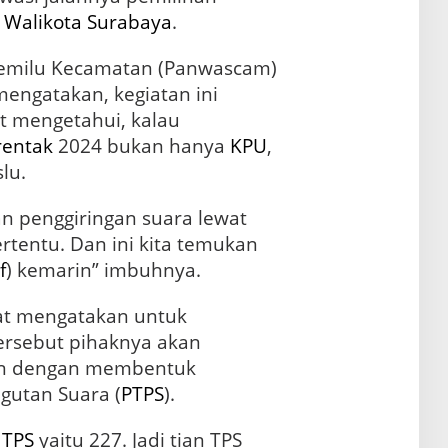
n
Walikota Surabaya
.
Pemilu Kecamatan (Panwascam)
engatakan, kegiatan ini
t mengetahui, kalau
rentak
2024 bukan hanya
KPU
,
lu.
an penggiringan suara lewat
rtentu. Dan ini kita temukan
f
) kemarin” imbuhnya.
at mengatakan untuk
tersebut pihaknya akan
n dengan membentuk
utan Suara (
PTPS
).
h
TPS
yaitu 227. Jadi tian TPS