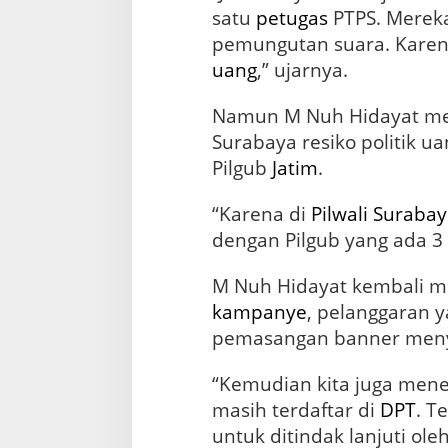
satu
petugas
PTPS. Mereka
pemungutan suara. Karen
uang
,” ujarnya.
Namun M Nuh Hidayat me
Surabaya resiko politik ua
Pilgub
Jatim
.
“Karena di
Pilwali Suraba
dengan Pilgub yang ada 3 
M Nuh Hidayat kembali 
kampanye
, pelanggaran 
pemasangan banner menya
“Kemudian kita juga me
masih terdaftar di
DPT
. T
untuk ditindak lanjuti ole