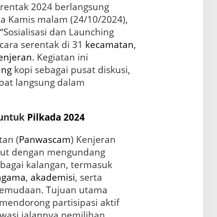
rentak 2024 berlangsung
da Kamis malam (24/10/2024),
Sosialisasi dan Launching
ara serentak di 31
kecamatan
,
enjeran
. Kegiatan ini
ung
kopi sebagai pusat diskusi,
ibat langsung dalam
 untuk
Pilkada 2024
an (
Panwascam
) Kenjeran
but dengan mengundang
rbagai kalangan, termasuk
agama
,
akademisi
, serta
epemudaan. Tujuan utama
 mendorong partisipasi aktif
asi jalannya pemilihan