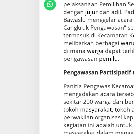
a
pelaksanaan Pemilihan Se
d
dengan
jujur
dan adil. Pa
i
W
Bawaslu menggelar acara “
a
Cangkruk Pengawasan” sec
r
termasuk di Kecamatan
K
u
n
melibatkan berbagai
war
g
di mana
warga
dapat terl
K
o
pengawasan
pemilu
.
p
i
Pengawasan Partisipatif
,
F
Panitia Pengawas Kecamat
o
k
mengadakan acara terse
u
sekitar 200 warga dari be
s
tokoh
masyarakat
,
tokoh 
p
a
perwakilan organisasi k
d
kegiatan ini adalah untuk
a
N
masyarakat dalam mengaw