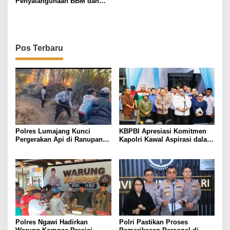
i
Penyalahgunaan BBM dan
LPG Subsidi dalam 13 Hari
p
o
s
Pos Terbaru
Polres Lumajang Kunci
KBPBI Apresiasi Komitmen
Pergerakan Api di Ranupani
Kapolri Kawal Aspirasi dalam
Antisipasi Karhutla TNBTS
Pembahasan RUU
Meluas
Ketenagakerjaan
Polres Ngawi Hadirkan
Polri Pastikan Proses