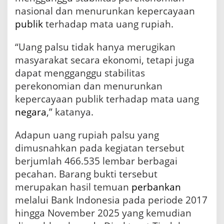
u
nasional dan menurunkan kepercayaan
l
publik
terhadap mata uang rupiah.
a
t
a
“Uang palsu tidak hanya merugikan
n
masyarakat secara ekonomi, tetapi juga
R
dapat mengganggu stabilitas
u
p
perekonomian dan menurunkan
i
kepercayaan publik terhadap mata uang
a
h
negara
,” katanya.
Adapun uang rupiah palsu yang
dimusnahkan pada kegiatan tersebut
berjumlah 466.535 lembar berbagai
pecahan. Barang bukti tersebut
merupakan hasil temuan
perbankan
melalui Bank Indonesia pada periode 2017
hingga November 2025 yang kemudian