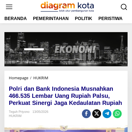
L
e
w
BERANDA
PEMERINTAHAN
POLITIK
PERISTIWA
E
a
t
i
k
e
k
o
n
t
e
n
Homepage
/
HUKRIM
P
o
Polri dan Bank Indonesia Musnahkan
l
r
466.535 Lembar Uang Rupiah Palsu,
i
Perkuat Sinergi Jaga Kedaulatan Rupiah
d
a
Teguh Priyono
13/05/2026
HUKRIM
n
B
a