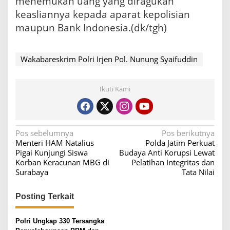
menemukan uang yang diragukan
keasliannya kepada aparat kepolisian
maupun Bank Indonesia.(dk/tgh)
Wakabareskrim Polri Irjen Pol. Nunung Syaifuddin
Ikuti Kami
N
Pos sebelumnya
Pos berikutnya
Menteri HAM Natalius
Polda Jatim Perkuat
a
Pigai Kunjungi Siswa
Budaya Anti Korupsi Lewat
v
Korban Keracunan MBG di
Pelatihan Integritas dan
Surabaya
Tata Nilai
i
g
Posting Terkait
a
s
Polri Ungkap 330 Tersangka