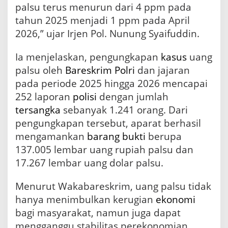
u
palsu terus menurun dari 4 ppm pada
,
tahun 2025 menjadi 1 ppm pada April
P
e
2026,” ujar Irjen Pol. Nunung Syaifuddin.
r
k
Ia menjelaskan, pengungkapan
kasus
uang
u
palsu oleh
Bareskrim Polri
dan jajaran
a
t
pada periode 2025 hingga 2026 mencapai
S
252 laporan
polisi
dengan jumlah
i
n
tersangka
sebanyak 1.241 orang. Dari
e
pengungkapan tersebut, aparat berhasil
r
mengamankan
barang bukti
berupa
g
i
137.005 lembar uang rupiah palsu dan
J
17.267 lembar uang dolar palsu.
a
g
Menurut Wakabareskrim, uang palsu tidak
a
K
hanya menimbulkan kerugian
ekonomi
e
bagi masyarakat, namun juga dapat
d
a
mengganggu stabilitas perekonomian