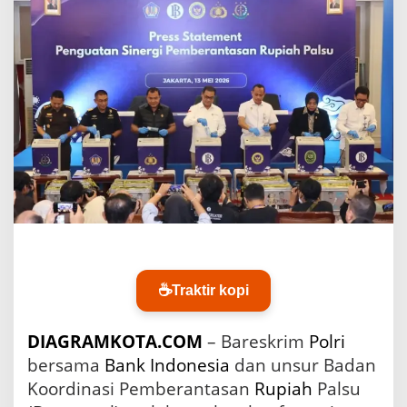
n
k
I
n
d
o
n
e
s
i
a
M
u
s
n
a
h
☕
Traktir kopi
k
a
n
DIAGRAMKOTA.COM
– Bareskrim
Polri
4
bersama
Bank
Indonesia
dan unsur Badan
6
6
Koordinasi Pemberantasan
Rupiah
Palsu
.