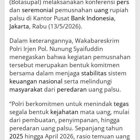
(Botasupal) melaksanakan konferensi
pers
5
dan
seremonial
pemusnahan
uang
rupiah
3
5
palsu di Kantor Pusat
Bank Indonesia
,
L
Jakarta
, Rabu (13/5/2026).
e
m
Dalam keterangannya, Wakabareskrim
b
a
Polri Irjen Pol. Nunung Syaifuddin
r
menegaskan bahwa kegiatan pemusnahan
U
a
tersebut merupakan bentuk komitmen
n
bersama dalam menjaga
stabilitas
sistem
g
keuangan
nasional
serta melindungi
R
u
masyarakat
dari
peredaran
uang palsu.
p
i
“Polri berkomitmen untuk menindak
tegas
a
segala bentuk
kejahatan
mata uang, mulai
h
P
dari pembuatan, penyimpanan, hingga
a
peredaran uang palsu. Sepanjang tahun
l
s
2025
hingga April 2026, rasio temuan uang