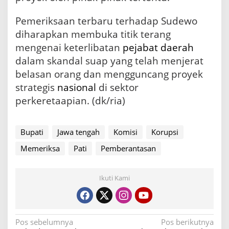
Pemeriksaan terbaru terhadap Sudewo
diharapkan membuka titik terang
mengenai keterlibatan
pejabat daerah
dalam skandal suap yang telah menjerat
belasan orang dan mengguncang proyek
strategis
nasional
di sektor
perkeretaapian. (dk/ria)
Bupati
Jawa tengah
Komisi
Korupsi
Memeriksa
Pati
Pemberantasan
Ikuti Kami
N
Pos sebelumnya
Pos berikutnya