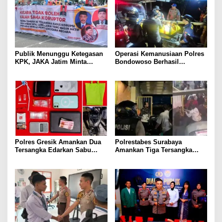
Publik Menunggu Ketegasan
Operasi Kemanusiaan Polres
KPK, JAKA Jatim Minta
Bondowoso Berhasil
Delapan Tersangka Korupsi
Evakuasi Dua Jenazah di
Dana Hibah Segera Ditahan
Gunung Piramid
Polres Gresik Amankan Dua
Polrestabes Surabaya
Tersangka Edarkan Sabu
Amankan Tiga Tersangka
Jaringan Bangkalan
Serobot Ruko di Ngagel