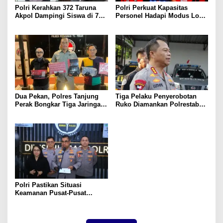
Polri Kerahkan 372 Taruna
Polri Perkuat Kapasitas
Akpol Dampingi Siswa di 73
Personel Hadapi Modus Love
Sekolah Rakyat Bersama
Scamming yang Kian
Taruna Akademi TNI
Kompleks
Dua Pekan, Polres Tanjung
Tiga Pelaku Penyerobotan
Perak Bongkar Tiga Jaringan
Ruko Diamankan Polrestabes
Narkoba, 22,76 Gram Sabu
Surabaya, Tersangka Diduga
dan Pil Ekstasi Disita
LSM
Polri Pastikan Situasi
Keamanan Pusat-Pusat
Ekonomi Nasional Tetap
Kondusif