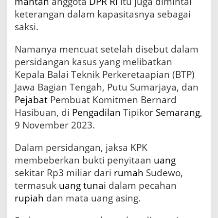
mantan
anggota
DPR RI
itu juga dimintai
J
a
keterangan dalam kapasitasnya sebagai
l
saksi.
u
r
Namanya mencuat setelah disebut dalam
K
e
persidangan kasus yang melibatkan
r
Kepala Balai Teknik Perkeretaapian (BTP)
e
t
Jawa Bagian Tengah, Putu Sumarjaya, dan
a
Pejabat
Pembuat Komitmen Bernard
A
Hasibuan, di
Pengadilan
Tipikor
Semarang
,
p
i
9 November 2023.
Dalam persidangan, jaksa KPK
membeberkan bukti penyitaan
uang
sekitar Rp3 miliar dari
rumah
Sudewo,
termasuk
uang tunai
dalam pecahan
rupiah
dan mata uang asing.