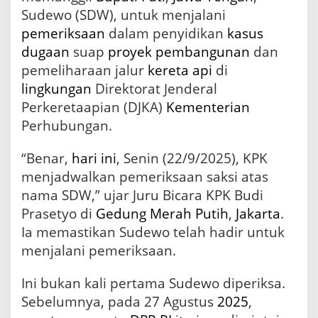
e
Sudewo (SDW), untuk menjalani
r
pemeriksaan
dalam penyidikan
kasus
k
dugaan
suap
proyek
pembangunan
dan
a
i
pemeliharaan jalur
kereta api
di
t
lingkungan
Direktorat Jenderal
S
k
Perkeretaapian (DJKA)
Kementerian
a
Perhubungan.
n
d
“Benar,
hari ini
, Senin (22/9/2025), KPK
a
l
menjadwalkan pemeriksaan saksi atas
S
nama SDW,” ujar Juru Bicara KPK Budi
u
Prasetyo di
Gedung Merah Putih
,
Jakarta
.
a
p
Ia memastikan Sudewo telah hadir untuk
P
menjalani pemeriksaan.
r
o
y
Ini bukan kali pertama Sudewo diperiksa.
e
Sebelumnya, pada 27 Agustus
2025
,
k