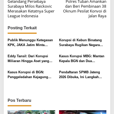
Gelandang Persebaya
Polres Tuban Amankan
a
Surabaya Milos Raickovic
dan Beri Pembinaan 38
v
Merasakan Ketatnya Super
Oknum Pesilat Konvoi di
League Indonesia
Jalan Raya
i
g
Posting Terkait
a
s
Publik Menunggu Ketegasan
Korupsi di Kebun Binatang
i
KPK, JAKA Jatim Minta
Surabaya Rugikan Negara
Delapan Tersangka Korupsi
Rp10,2 Miliar
p
Dana Hibah Segera Ditahan
Eddy Tansil: Dari Korupsi
Kasus Korupsi MBG: Mantan
o
Miliaran Hingga Aset yang
Kepala BGN dan Dua
s
Disita Negara
Wakilnya Ditahan
Kasus Korupsi di BGN:
Pendaftaran SPMB Jateng
Penggeledahan Kejagung
2026 Dibuka, Ini Langkah
yang Menghebohkan
Penting yang Harus Diketahui
Pos Terbaru