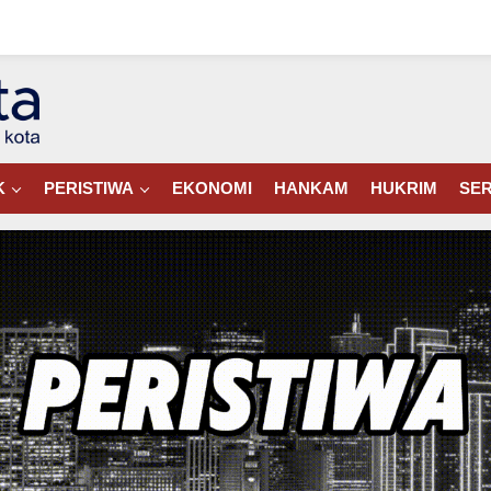
K
PERISTIWA
EKONOMI
HANKAM
HUKRIM
SER