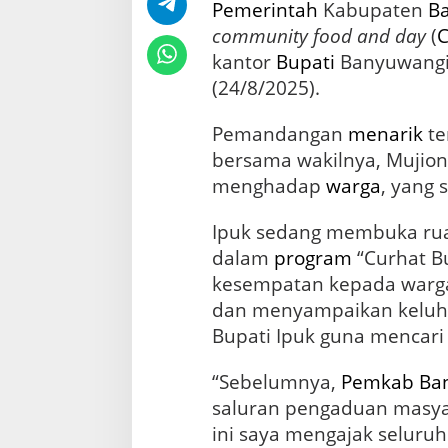
u
Pemerintah
Kabupaten
B
s
community food and day
(
i
kantor
Bupati
Banyuwangi 
(24/8/2025).
Pemandangan
menarik
te
bersama wakilnya, Mujiono
menghadap
warga
, yang 
Ipuk sedang membuka rua
dalam
program
“Curhat B
kesempatan kepada warg
dan menyampaikan keluh
Bupati Ipuk guna mencari 
“Sebelumnya,
Pemkab Ba
saluran pengaduan masy
ini saya mengajak seluru