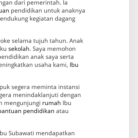
an dari pemerintah. Ia
uan
pendidikan untuk anaknya
 pendukung kegiatan dagang
oke selama tujuh tahun. Anak
gku
sekolah
. Saya memohon
endidikan anak saya serta
ningkatkan usaha kami,
Ibu
Ipuk segera meminta instansi
gera menindaklanjuti dengan
n mengunjungi
rumah
Ibu
bantuan pendidikan
atau
Ibu Subawati mendapatkan