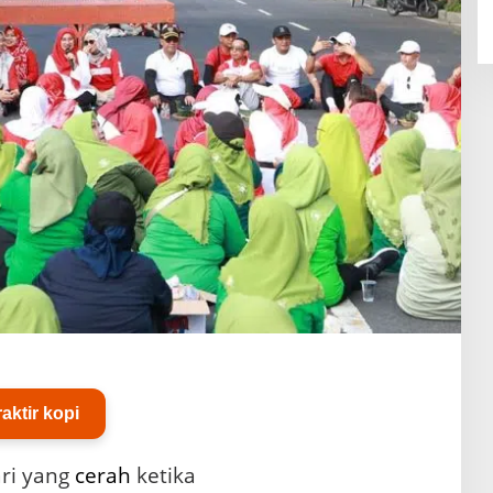
raktir kopi
ari yang
cerah
ketika