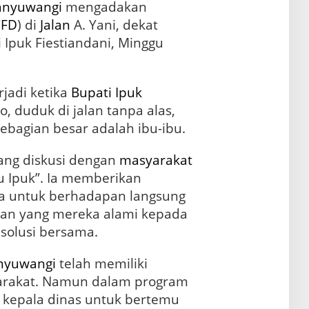
anyuwangi
mengadakan
CFD
) di
Jalan
A. Yani, dekat
Ipuk Fiestiandani, Minggu
rjadi ketika
Bupati Ipuk
, duduk di jalan tanpa alas,
sebagian besar adalah ibu-ibu.
ng diskusi dengan
masyarakat
u Ipuk”. Ia memberikan
a untuk berhadapan langsung
an yang mereka alami kepada
solusi bersama.
nyuwangi
telah memiliki
arakat. Namun dalam program
h kepala dinas untuk bertemu