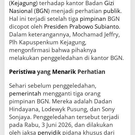
(
Kejagung
) terhadap kantor Badan
Gizi
a
Nasional
(
BGN
) menjadi perhatian
publik
.
g
u
Hal ini terjadi setelah tiga
pimpinan
BGN
n
dicopot oleh
Presiden
Prabowo Subianto
.
g
y
Dalam keterangannya, Mochamad Jeffry,
a
Plh Kapuspenkum Kejagung,
n
mengonfirmasi bahwa pihaknya
g
M
melakukan penggeledahan di kantor BGN.
e
n
Peristiwa
yang
Menarik
Perhatian
g
h
e
Sehari sebelum penggeledahan,
b
pemerintah
mengganti tiga orang
o
pimpinan BGN. Mereka adalah Dadan
h
k
Hindayana, Lodewyk Pusung, dan Sony
a
Sonjaya. Penggeledahan tersebut terjadi
n
pada Rabu, 3 Juni 2026, dan dilakukan
oleh jaksa
penyidik
pidana khusus dari