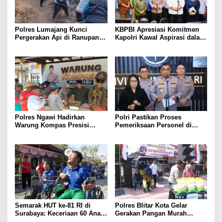
Polres Lumajang Kunci
KBPBI Apresiasi Komitmen
Pergerakan Api di Ranupani
Kapolri Kawal Aspirasi dalam
Antisipasi Karhutla TNBTS
Pembahasan RUU
Meluas
Ketenagakerjaan
Polres Ngawi Hadirkan
Polri Pastikan Proses
Warung Kompas Presisi
Pemeriksaan Personel di
Bangun Komunikasi Perkuat
Aceh Dilaksanakan Secara
Sinergi untuk Kamtibmas
Profesional dan Transparan
Semarak HUT ke-81 RI di
Polres Blitar Kota Gelar
Surabaya: Keceriaan 60 Anak
Gerakan Pangan Murah
Disabilitas Kalijudan Ikuti
Sambut HUT Kemerdekaan RI