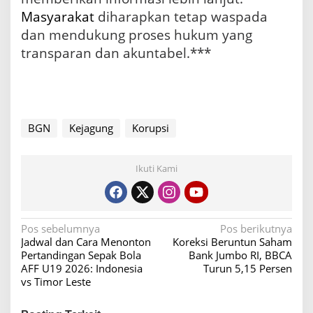
Masyarakat
diharapkan tetap waspada
dan mendukung proses hukum yang
transparan dan akuntabel.***
BGN
Kejagung
Korupsi
Ikuti Kami
N
Pos sebelumnya
Pos berikutnya
Jadwal dan Cara Menonton
Koreksi Beruntun Saham
a
Pertandingan Sepak Bola
Bank Jumbo RI, BBCA
v
AFF U19 2026: Indonesia
Turun 5,15 Persen
vs Timor Leste
i
g