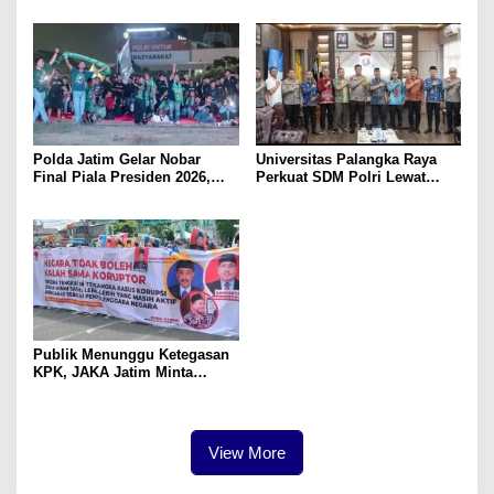
Lomba Kemerdekaan
ke-81
Polda Jatim Gelar Nobar
Universitas Palangka Raya
Final Piala Presiden 2026,
Perkuat SDM Polri Lewat
Ribuan Bonek Mania Dukung
Pusat Studi Kepolisian
Persebaya dari Lapangan
Mapolda
Publik Menunggu Ketegasan
KPK, JAKA Jatim Minta
Delapan Tersangka Korupsi
Dana Hibah Segera Ditahan
View More