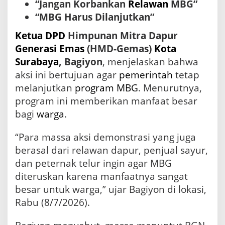
S
“Jangan Korbankan
Relawan
MBG”
e
“MBG Harus Dilanjutkan”
l
a
Ketua
DPD
Himpunan Mitra Dapur
m
Generasi
Emas
(HMD-Gemas)
Kota
a
L
Surabaya
, Bagiyon
, menjelaskan bahwa
i
aksi ini bertujuan agar
pemerintah
tetap
b
melanjutkan
program MBG
. Menurutnya,
u
r
program ini memberikan manfaat besar
a
bagi
warga
.
n
“Para massa aksi demonstrasi yang juga
berasal dari relawan dapur, penjual sayur,
dan peternak telur ingin agar MBG
diteruskan karena manfaatnya sangat
besar untuk warga,” ujar Bagiyon di lokasi,
Rabu (8/7/2026).