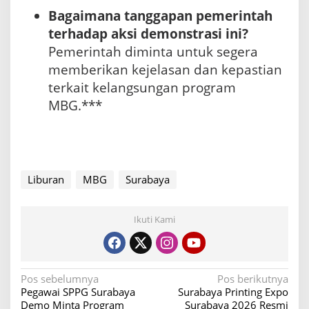
Bagaimana tanggapan pemerintah
terhadap aksi demonstrasi ini?
Pemerintah diminta untuk segera
memberikan kejelasan dan kepastian
terkait kelangsungan program
MBG.***
Liburan
MBG
Surabaya
Ikuti Kami
N
Pos sebelumnya
Pos berikutnya
Pegawai SPPG Surabaya
Surabaya Printing Expo
a
Demo Minta Program
Surabaya 2026 Resmi