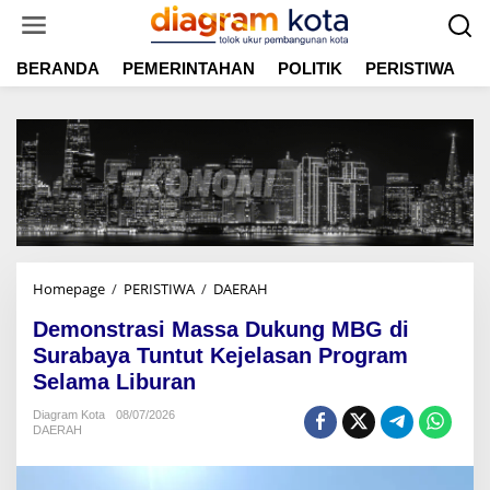
L
e
w
BERANDA
PEMERINTAHAN
POLITIK
PERISTIWA
E
a
t
i
k
e
k
o
n
t
e
n
Homepage
/
PERISTIWA
/
DAERAH
D
e
Demonstrasi Massa Dukung MBG di
m
o
Surabaya Tuntut Kejelasan Program
n
Selama Liburan
s
t
Diagram Kota
08/07/2026
DAERAH
r
a
s