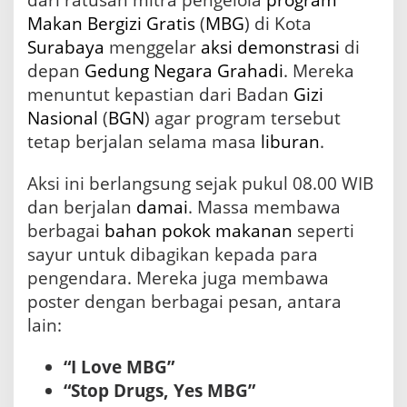
a
Makan Bergizi Gratis
(
MBG
) di Kota
T
Surabaya
menggelar
aksi
demonstrasi
di
u
n
depan
Gedung Negara Grahadi
. Mereka
t
menuntut kepastian dari Badan
Gizi
u
Nasional
(
BGN
) agar program tersebut
t
K
tetap berjalan selama masa
liburan
.
e
j
Aksi ini berlangsung sejak pukul 08.00 WIB
e
l
dan berjalan
damai
. Massa membawa
a
berbagai
bahan pokok
makanan
seperti
s
sayur untuk dibagikan kepada para
a
n
pengendara. Mereka juga membawa
P
poster dengan berbagai pesan, antara
r
lain:
o
g
r
“I Love MBG”
a
“Stop Drugs, Yes MBG”
m