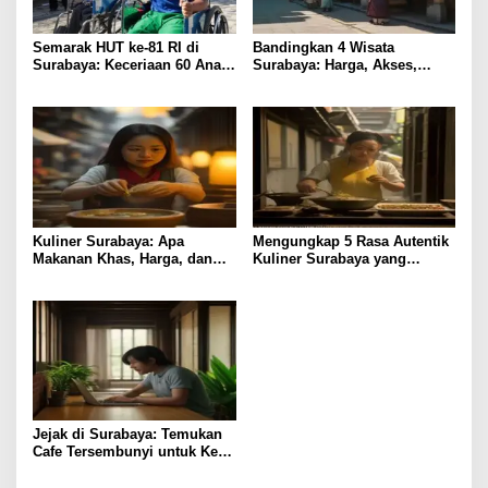
Semarak HUT ke-81 RI di
Bandingkan 4 Wisata
Surabaya: Keceriaan 60 Anak
Surabaya: Harga, Akses,
Disabilitas Kalijudan Ikuti
Fasilitas & Suasana
Lomba Kemerdekaan
Kuliner Surabaya: Apa
Mengungkap 5 Rasa Autentik
Makanan Khas, Harga, dan
Kuliner Surabaya yang
Lokasi Terbaik?
Jarang Diketahui
Jejak di Surabaya: Temukan
Cafe Tersembunyi untuk Kerja
Remote