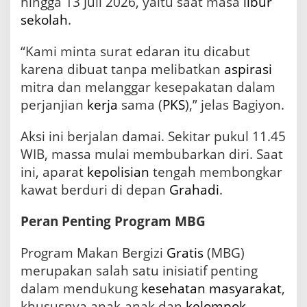
hingga 13 Juli 2026, yaitu saat masa
libur
sekolah
.
“Kami minta surat edaran itu dicabut
karena dibuat tanpa melibatkan
aspirasi
mitra dan melanggar kesepakatan dalam
perjanjian
kerja
sama (
PKS
),” jelas Bagiyon.
Aksi ini berjalan damai. Sekitar pukul 11.45
WIB, massa mulai membubarkan diri. Saat
ini, aparat
kepolisian
tengah membongkar
kawat berduri di depan
Grahadi
.
Peran Penting Program MBG
Program Makan Bergizi
Gratis
(MBG)
merupakan salah satu inisiatif penting
dalam mendukung
kesehatan
masyarakat
,
khususnya anak-anak dan
kelompok