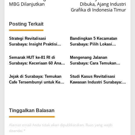
v
MBG Dilanjutkan
Dibuka, Ajang Industri
Grafika di Indonesia Timur
i
g
Posting Terkait
a
s
Strategi Revitalisasi
Bandingkan 5 Kecamatan
i
Surabaya: Insight Praktisi
Surabaya: Pilih Lokasi
untuk Pertumbuhan
Tinggal Sesuai Budget &
p
Fasilitas
Semarak HUT ke-81 RI di
Mengenang Jalanan
o
Surabaya: Keceriaan 60 Anak
Surabaya: Cara Temukan
s
Disabilitas Kalijudan Ikuti
Koneksi Bisnis Lewat Kafe
Lomba Kemerdekaan
Tua
Jejak di Surabaya: Temukan
Studi Kasus Revitalisasi
Cafe Tersembunyi untuk Kerja
Kawasan Industri Surabaya:
Remote
Insight UMKM
Tinggalkan Balasan
Alamat email Anda tidak akan dipublikasikan.
Ruas yang wajib
ditandai
*