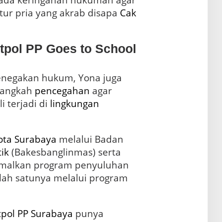
h ada keringanan hukuman agar
utur pria yang akrab disapa
Cak
pol PP Goes to School
enegakan hukum, Yona juga
langkah
pencegahan
agar
i terjadi di
lingkungan
ota Surabaya
melalui Badan
tik
(Bakesbanglinmas) serta
imalkan program penyuluhan
lah satunya melalui program
tpol PP Surabaya
punya