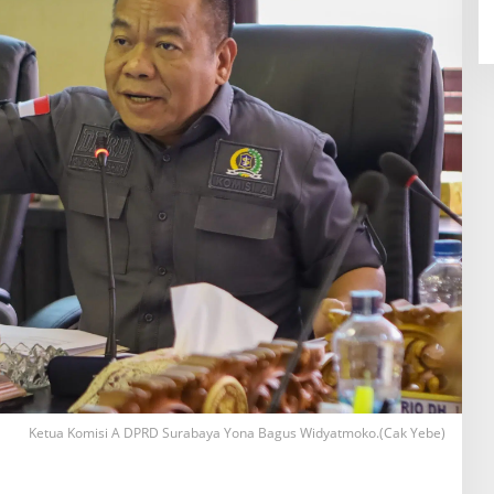
Ketua Komisi A DPRD Surabaya Yona Bagus Widyatmoko.(Cak Yebe)