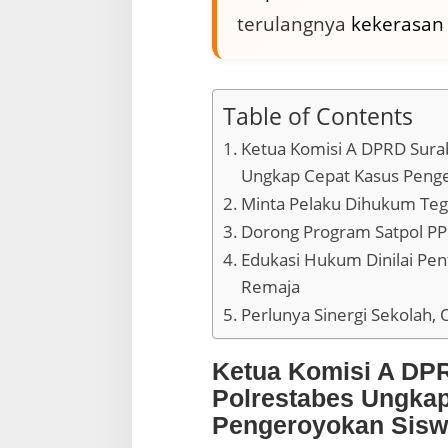
i
terulangnya
kekerasan
a
s
i
K
i
Table of Contents
n
e
Ketua Komisi A DPRD Surab
r
Ungkap Cepat Kasus Peng
j
a
Minta Pelaku Dihukum Teg
P
Dorong Program Satpol PP 
o
l
Edukasi Hukum Dinilai Pe
i
Remaja
s
Perlunya Sinergi Sekolah,
i
d
a
Ketua Komisi A DP
n
D
Polrestabes Ungka
e
Pengeroyokan Sis
s
a