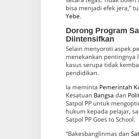
secara tegas. Tidak bole
bisa menjadi efek jera,” t
Yebe
.
Dorong Program Sat
Diintensifkan
Selain menyoroti aspek p
menekankan pentingnya 
kasus serupa tidak kembal
pendidikan.
Ia meminta
Pemerintah
K
Kesatuan
Bangsa
dan
Poli
Satpol PP untuk mengopt
hukum kepada pelajar, sa
Satpol PP Goes to School.
“Bakesbanglinmas dan
Sa