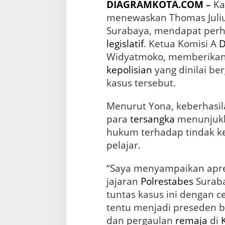
DIAGRAMKOTA.COM
–
Ka
k
menewaskan Thomas Julius
E
d
Surabaya, mendapat perha
u
legislatif
. Ketua Komisi A
k
Widyatmoko, memberikan 
a
s
kepolisian
yang dinilai b
i
kasus tersebut.
H
u
Menurut Yona, keberhasi
k
u
para
tersangka
menunjukk
m
hukum terhadap tindak k
D
i
pelajar.
p
e
“Saya menyampaikan apres
r
jajaran
Polrestabes
Suraba
k
u
tuntas kasus ini dengan c
a
tentu menjadi preseden 
t
dan pergaulan
remaja
di