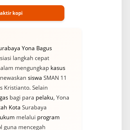
aktir kopi
urabaya
Yona Bagus
iasi langkah cepat
alam mengungkap
kasus
enewaskan
siswa
SMAN 11
s Kristianto. Selain
gas
bagi para
pelaku
, Yona
ah Kota
Surabaya
ukum
melalui
program
ol guna mencegah