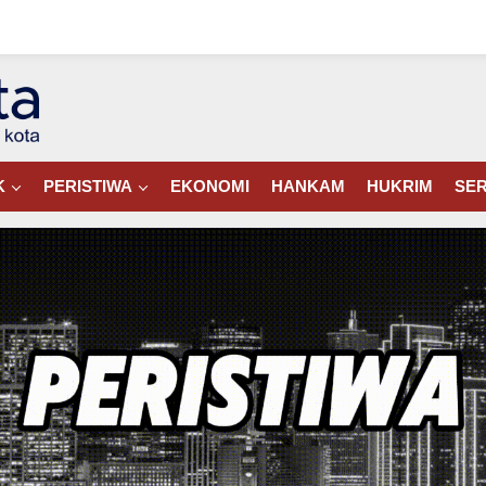
K
PERISTIWA
EKONOMI
HANKAM
HUKRIM
SER