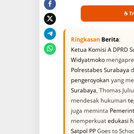
a
n
T
☕ Tr
h
o
m
a
Ringkasan
Berita
:
s
J
Ketua
Komisi A
DPRD S
u
l
Widyatmoko
mengapres
i
u
Polrestabes Surabaya
d
s
pengeroyokan
yang m
,
D
Surabaya
, Thomas Juliu
P
R
mendesak hukuman
te
D
A
juga meminta
Pemerint
p
memperkuat
edukasi
h
r
e
Satpol PP
Goes to Scho
s