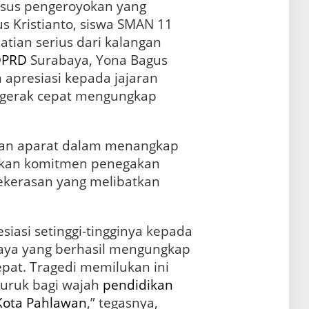
sus pengeroyokan yang
 Kristianto, siswa SMAN 11
tian serius dari kalangan
DPRD
Surabaya, Yona Bagus
apresiasi kepada jajaran
ergerak cepat mengungkap
lan aparat dalam menangkap
an komitmen penegakan
ekerasan yang melibatkan
iasi setinggi-tingginya kepada
ya yang berhasil mengungkap
epat. Tragedi memilukan ini
buruk bagi wajah
pendidikan
Kota Pahlawan
,” tegasnya,