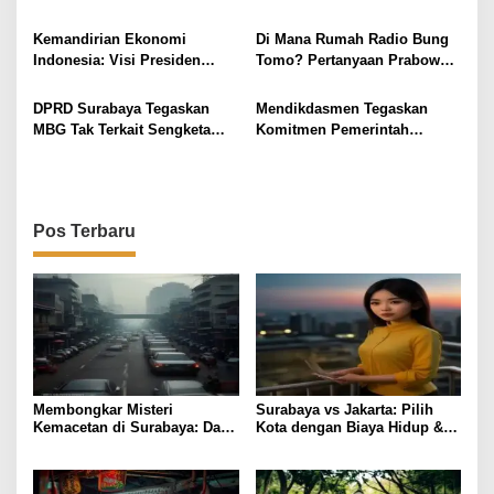
p
Bawa Pesan Prabowo Perkuat
Program Makan Bergizi
o
Perlindungan Awak Kapal
Gratis
Kemandirian Ekonomi
Di Mana Rumah Radio Bung
Perikanan
s
Indonesia: Visi Presiden
Tomo? Pertanyaan Prabowo
Prabowo Subianto
Guncang Surabaya, TACB
Respons Cegah Kejadian
DPRD Surabaya Tegaskan
Mendikdasmen Tegaskan
Serupa
MBG Tak Terkait Sengketa
Komitmen Pemerintah
Lahan Warga
Sejahterakan Guru pada
Peringatan Hari Guru 2025
Pos Terbaru
Membongkar Misteri
Surabaya vs Jakarta: Pilih
Kemacetan di Surabaya: Data
Kota dengan Biaya Hidup &
Jalan dan Solusi Taktis
Pendidikan Terbaik