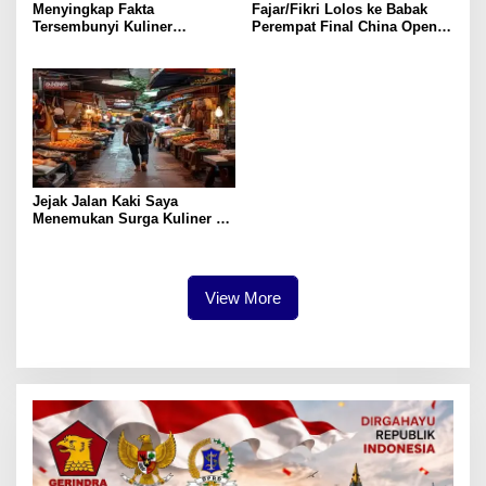
Menyingkap Fakta
Fajar/Fikri Lolos ke Babak
Tersembunyi Kuliner
Perempat Final China Open
Surabaya yang Jarang
2026 dengan Kemenangan
Diketahui
Dramatis
Jejak Jalan Kaki Saya
Menemukan Surga Kuliner di
Wisata Surabaya
View More