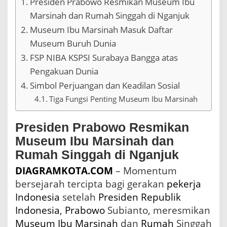
Presiden Prabowo Resmikan Museum Ibu
B
Marsinah dan Rumah Singgah di Nganjuk
u
r
Museum Ibu Marsinah Masuk Daftar
u
Museum Buruh Dunia
h
D
FSP NIBA KSPSI Surabaya Bangga atas
u
Pengakuan Dunia
n
Simbol Perjuangan dan Keadilan Sosial
i
a
Tiga Fungsi Penting Museum Ibu Marsinah
,
K
e
Presiden Prabowo Resmikan
b
Museum Ibu Marsinah dan
a
n
Rumah Singgah di Nganjuk
g
DIAGRAMKOTA.COM
– Momentum
g
a
bersejarah tercipta bagi gerakan
pekerja
a
Indonesia
setelah
Presiden
Republik
n
Indonesia
,
Prabowo
Subianto, meresmikan
B
a
Museum
Ibu
Marsinah
dan
Rumah
Singgah