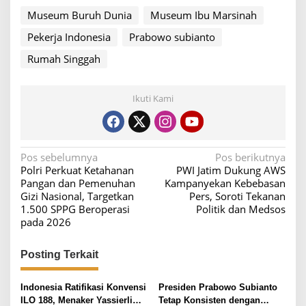
Museum Buruh Dunia
Museum Ibu Marsinah
Pekerja Indonesia
Prabowo subianto
Rumah Singgah
Ikuti Kami
N
Pos sebelumnya
Pos berikutnya
Polri Perkuat Ketahanan
PWI Jatim Dukung AWS
a
Pangan dan Pemenuhan
Kampanyekan Kebebasan
v
Gizi Nasional, Targetkan
Pers, Soroti Tekanan
1.500 SPPG Beroperasi
Politik dan Medsos
i
pada 2026
g
a
Posting Terkait
s
i
Indonesia Ratifikasi Konvensi
Presiden Prabowo Subianto
ILO 188, Menaker Yassierli
Tetap Konsisten dengan