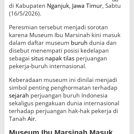
r
di Kabupaten
Nganjuk
,
Jawa Timur
, Sabtu
u
(16/5/2026).
P
e
k
Peresmian tersebut menjadi sorotan
e
karena Museum Ibu Marsinah kini masuk
r
j
dalam daftar museum
buruh
dunia dan
a
disebut menempati posisi kedelapan
I
sebagai
situs
napak tilas
perjuangan
n
d
pekerja-buruh internasional.
o
n
Keberadaan museum ini dinilai menjadi
e
s
simbol penting penghormatan terhadap
i
sejarah
perjuangan buruh Indonesia
a
sekaligus pengakuan dunia internasional
terhadap perjuangan hak-hak pekerja di
Tanah
Air
.
Museum Ibu Marsinah Masuk