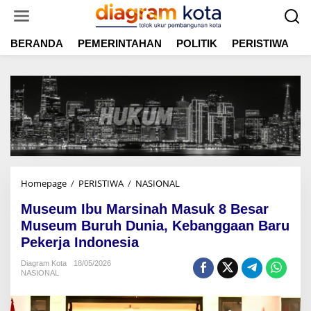
L
e
w
BERANDA
PEMERINTAHAN
POLITIK
PERISTIWA
E
a
t
i
k
e
k
o
n
t
e
n
Homepage
/
PERISTIWA
/
NASIONAL
M
u
Museum Ibu Marsinah Masuk 8 Besar
s
e
Museum Buruh Dunia, Kebanggaan Baru
u
Pekerja Indonesia
m
I
Diagram Kota
18/05/2026
NASIONAL
b
u
M