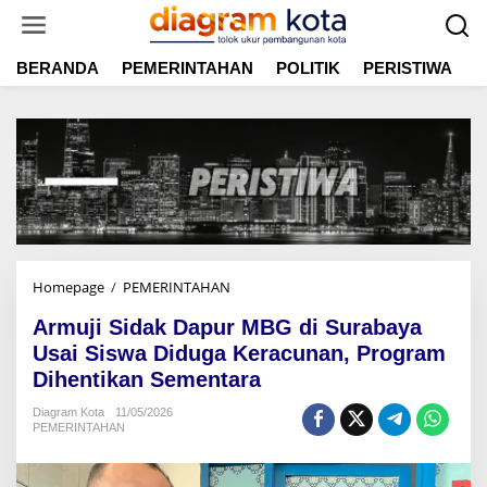
L
e
w
BERANDA
PEMERINTAHAN
POLITIK
PERISTIWA
E
a
t
i
k
e
k
o
n
t
e
n
Homepage
/
PEMERINTAHAN
A
r
Armuji Sidak Dapur MBG di Surabaya
m
u
Usai Siswa Diduga Keracunan, Program
j
Dihentikan Sementara
i
S
Diagram Kota
11/05/2026
PEMERINTAHAN
i
d
a