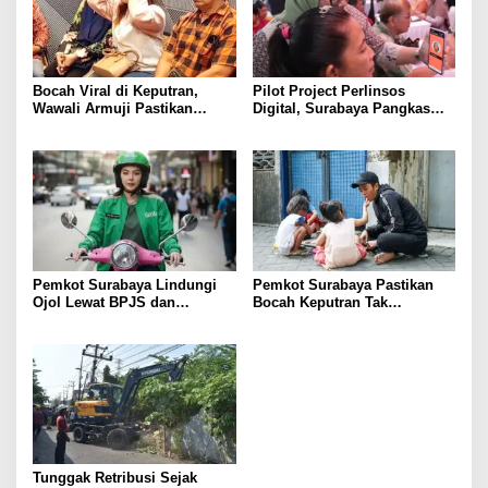
Bocah Viral di Keputran,
Pilot Project Perlinsos
Wawali Armuji Pastikan
Digital, Surabaya Pangkas
Pendampingan
Bansos Salah Sasaran 25
Persen
Pemkot Surabaya Lindungi
Pemkot Surabaya Pastikan
Ojol Lewat BPJS dan
Bocah Keputran Tak
Beasiswa Anak
Dieksploitasi
Tunggak Retribusi Sejak