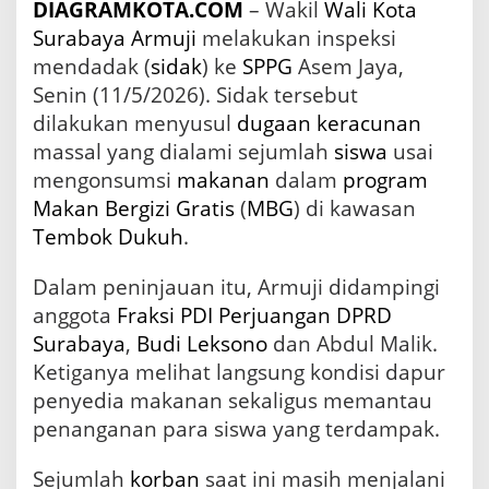
DIAGRAMKOTA.COM
– Wakil
Wali Kota
i
Surabaya
Armuji
melakukan inspeksi
s
w
mendadak (
sidak
) ke
SPPG
Asem Jaya,
a
Senin (11/5/2026). Sidak tersebut
D
i
dilakukan menyusul
dugaan
keracunan
d
massal yang dialami sejumlah
siswa
usai
u
mengonsumsi
makanan
dalam
program
g
a
Makan Bergizi Gratis
(
MBG
) di kawasan
K
Tembok Dukuh
.
e
r
Dalam peninjauan itu, Armuji didampingi
a
c
anggota
Fraksi
PDI Perjuangan
DPRD
u
Surabaya
,
Budi Leksono
dan Abdul Malik.
n
a
Ketiganya melihat langsung kondisi dapur
n
penyedia makanan sekaligus memantau
,
penanganan para siswa yang terdampak.
P
r
o
Sejumlah
korban
saat ini masih menjalani