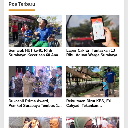
s
Pos Terbaru
Semarak HUT ke-81 RI di
Lapor Cak Eri Tuntaskan 13
Surabaya: Keceriaan 60 Anak
Ribu Aduan Warga Surabaya
Disabilitas Kalijudan Ikuti
Lomba Kemerdekaan
Dukcapil Prima Award,
Rekrutmen Dirut KBS, Eri
Pemkot Surabaya Tembus 10
Cahyadi Tekankan
Besar Nasional Aktivasi IKD
Akuntabilitas