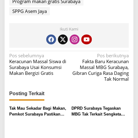
Program makan gratis Surabaya
SPPG Asem Jaya
Ikuti Kami
N
Pos sebelumnya
Pos berikutnya
Keracunan Massal Siswa di
Fakta Baru Keracunan
a
Surabaya Usai Konsumsi
Massal MBG Surabaya,
v
Makan Bergizi Gratis
Gibran Curiga Rasa Daging
Tak Normal
i
g
Posting Terkait
a
s
Tak Mau Sekadar Bagi Makan,
DPRD Surabaya Tegaskan
i
Pemkot Surabaya Pastikan
MBG Tak Terkait Sengketa
MBG Higienis untuk 207 Ribu
Lahan Warga
p
Warga
o