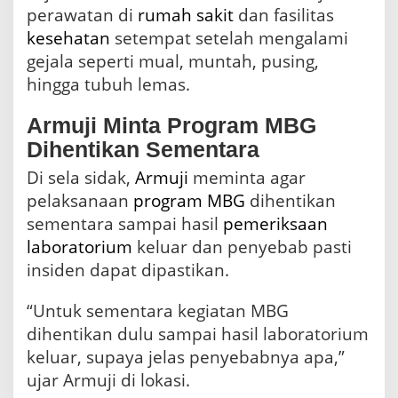
g
perawatan di
rumah
sakit
dan fasilitas
r
kesehatan
setempat setelah mengalami
a
m
gejala seperti mual, muntah, pusing,
D
hingga tubuh lemas.
i
h
e
Armuji Minta Program MBG
n
Dihentikan Sementara
t
i
Di sela sidak,
Armuji
meminta agar
k
pelaksanaan
program MBG
dihentikan
a
sementara sampai hasil
pemeriksaan
n
S
laboratorium
keluar dan penyebab pasti
e
insiden dapat dipastikan.
m
e
n
“Untuk sementara kegiatan MBG
t
dihentikan dulu sampai hasil laboratorium
a
keluar, supaya jelas penyebabnya apa,”
r
a
ujar Armuji di lokasi.