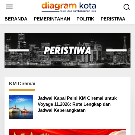
L
e
w
BERANDA
PEMERINTAHAN
POLITIK
PERISTIWA
E
a
t
i
k
e
k
o
n
t
e
n
KM Ciremai
Jadwal Kapal Pelni KM Ciremai untuk
Voyage 11.2026: Rute Lengkap dan
Jadwal Keberangkatan