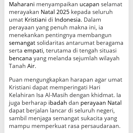
Maharani
menyampaikan
ucapan
selamat
5
d
merayakan
Natal
2025
kepada seluruh
e
umat
Kristiani
di
Indonesia
. Dalam
n
perayaan yang penuh makna ini, ia
g
a
menekankan pentingnya membangun
n
semangat
solidaritas antarumat beragama
F
o
serta
empati
, terutama di tengah situasi
k
bencana
yang melanda sejumlah wilayah
u
Tanah
Air
.
s
p
a
Puan mengungkapkan harapan agar umat
d
Kristiani dapat memperingati Hari
a
Kelahiran Isa Al-Masih dengan khidmat. Ia
S
o
juga berharap
ibadah
dan
perayaan Natal
l
dapat berjalan lancar di seluruh negeri,
i
d
sambil menjaga semangat sukacita yang
a
mampu memperkuat rasa persaudaraan.
r