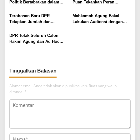
s
Politik Bertabrakan dalam
Puan Tekankan Peran
i
Kasus Nenek Elina
Pemuda dalam Membangun
Bangsa yang Lebih Baik
p
Terobosan Baru DPR
Mahkamah Agung Bakal
Tetapkan Jumlah dan
Lakukan Audiensi dengan
o
Komposisi Fraksi Pada AKD
Ikatan Hakim Indonesia
s
Periode 2024-2029
DPR Tolak Seluruh Calon
Hakim Agung dan Ad Hoc
HAM MA
Tinggalkan Balasan
Alamat email Anda tidak akan dipublikasikan.
Ruas yang wajib
ditandai
*