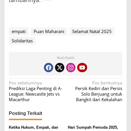
tambahnya. ***
empati
Puan Maharani
Selamat Natal 2025
Solidaritas
Ikuti Kami
N
Pos sebelumnya
Pos berikutnya
Prediksi Laga Penting di A-
Persik Kediri dan Persis
a
League: Newcastle Jets vs
Solo Berjuang untuk
v
Macarthur
Bangkit dari Kekalahan
i
Posting Terkait
g
a
Ketika Hukum, Empati, dan
Hari Sumpah Pemuda 2025,