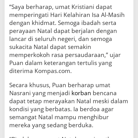
i
“Saya berharap, umat Kristiani dapat
t
a
memperingati Hari Kelahiran Isa Al-Masih
s
dengan khidmat. Semoga ibadah serta
d
perayaan Natal dapat berjalan dengan
a
n
lancar di seluruh negeri, dan semoga
E
sukacita Natal dapat semakin
m
p
memperkokoh rasa persaudaraan,” ujar
a
Puan dalam keterangan tertulis yang
t
diterima Kompas.com.
i
Secara khusus, Puan berharap umat
Nasrani yang menjadi
korban
bencana
dapat tetap merayakan Natal meski dalam
kondisi yang berbatas. Ia berdoa agar
semangat Natal mampu menghibur
mereka yang sedang berduka.