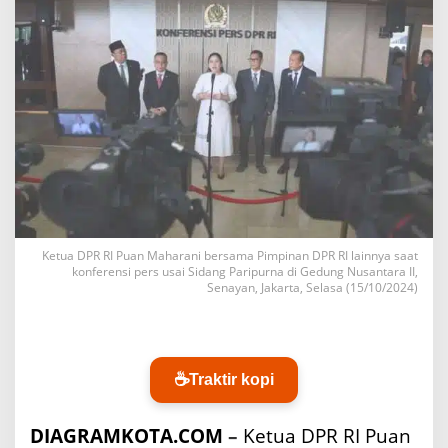
n
i
U
c
a
p
k
a
n
S
e
l
a
m
Ketua DPR RI Puan Maharani bersama Pimpinan DPR RI lainnya saat
a
konferensi pers usai Sidang Paripurna di Gedung Nusantara II,
Senayan, Jakarta, Selasa (15/10/2024)
t
N
a
t
a
☕
Traktir kopi
l
2
0
DIAGRAMKOTA.COM
–
Ketua
DPR RI
Puan
2