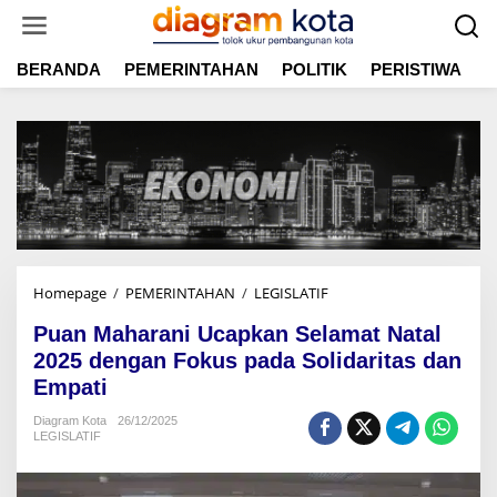
L
e
w
BERANDA
PEMERINTAHAN
POLITIK
PERISTIWA
E
a
t
i
k
e
k
o
n
t
e
n
Homepage
/
PEMERINTAHAN
/
LEGISLATIF
P
u
Puan Maharani Ucapkan Selamat Natal
a
n
2025 dengan Fokus pada Solidaritas dan
M
Empati
a
h
Diagram Kota
26/12/2025
LEGISLATIF
a
r
a