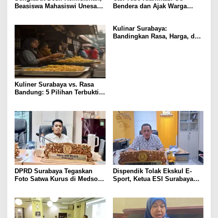
Beasiswa Mahasiswi Unesa
Bendera dan Ajak Warga
Terancam
Kibarkan Merah Putih
Kulinar Surabaya:
Bandingkan Rasa, Harga, dan
Lokasi 5 Tempat Wajib Coba
Kuliner Surabaya vs. Rasa
Bandung: 5 Pilihan Terbukti
Paling Lezat & Hemat
DPRD Surabaya Tegaskan
Dispendik Tolak Ekskul E-
Foto Satwa Kurus di Medsos
Sport, Ketua ESI Surabaya
adalah Disinformasi, Akan
Buka Suara
Lakukan Sidak Langsung