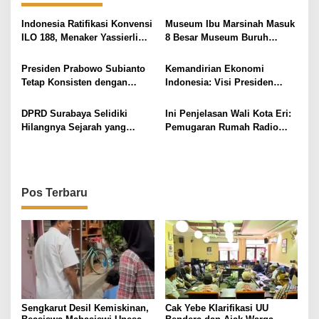
a
s
Indonesia Ratifikasi Konvensi
Museum Ibu Marsinah Masuk
i
ILO 188, Menaker Yassierli
8 Besar Museum Buruh
Bawa Pesan Prabowo Perkuat
Dunia, Kebanggaan Baru
p
Perlindungan Awak Kapal
Pekerja Indonesia
Presiden Prabowo Subianto
Kemandirian Ekonomi
o
Perikanan
Tetap Konsisten dengan
Indonesia: Visi Presiden
s
Program Makan Bergizi
Prabowo Subianto
Gratis
DPRD Surabaya Selidiki
Ini Penjelasan Wali Kota Eri:
Hilangnya Sejarah yang
Pemugaran Rumah Radio
Terkubur di Jalan Mawar
Bung Tomo dan Status Cagar
Budaya
Pos Terbaru
Sengkarut Desil Kemiskinan,
Cak Yebe Klarifikasi UU