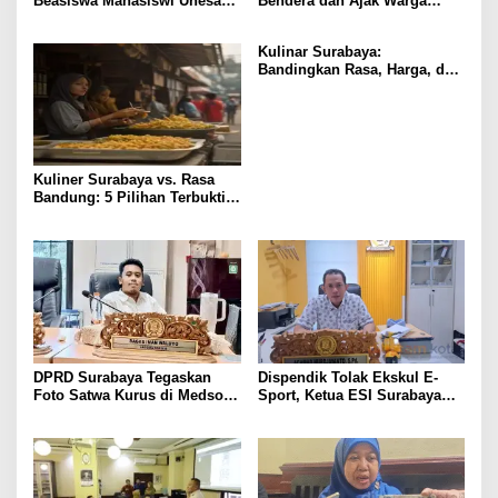
Beasiswa Mahasiswi Unesa
Bendera dan Ajak Warga
Terancam
Kibarkan Merah Putih
Kulinar Surabaya:
Bandingkan Rasa, Harga, dan
Lokasi 5 Tempat Wajib Coba
Kuliner Surabaya vs. Rasa
Bandung: 5 Pilihan Terbukti
Paling Lezat & Hemat
DPRD Surabaya Tegaskan
Dispendik Tolak Ekskul E-
Foto Satwa Kurus di Medsos
Sport, Ketua ESI Surabaya
adalah Disinformasi, Akan
Buka Suara
Lakukan Sidak Langsung