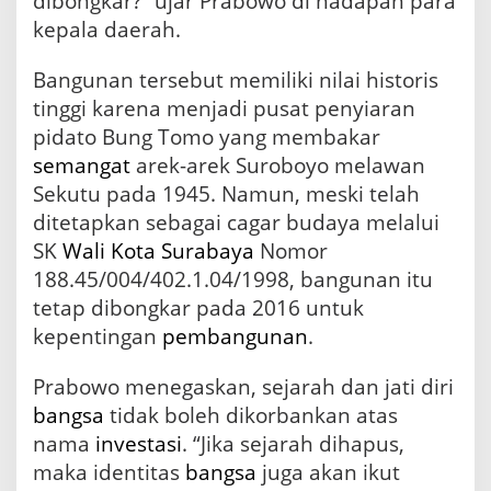
dibongkar?” ujar Prabowo di hadapan para
kepala daerah.
Bangunan tersebut memiliki nilai historis
tinggi karena menjadi pusat penyiaran
pidato Bung Tomo yang membakar
semangat
arek-arek Suroboyo melawan
Sekutu pada 1945. Namun, meski telah
ditetapkan sebagai cagar budaya melalui
SK
Wali Kota Surabaya
Nomor
188.45/004/402.1.04/1998, bangunan itu
tetap dibongkar pada 2016 untuk
kepentingan
pembangunan
.
Prabowo menegaskan, sejarah dan jati diri
bangsa
tidak boleh dikorbankan atas
nama
investasi
. “Jika sejarah dihapus,
maka identitas
bangsa
juga akan ikut