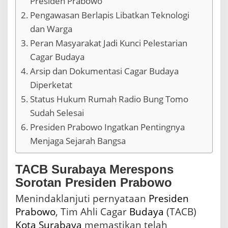
Presiden Prabowo
,
T
Pengawasan Berlapis Libatkan Teknologi
A
dan Warga
C
B
Peran Masyarakat Jadi Kunci Pelestarian
R
Cagar Budaya
e
s
Arsip dan Dokumentasi Cagar Budaya
p
Diperketat
o
Status Hukum Rumah Radio Bung Tomo
n
s
Sudah Selesai
C
Presiden Prabowo Ingatkan Pentingnya
e
g
Menjaga Sejarah Bangsa
a
h
K
TACB Surabaya Merespons
e
Sorotan Presiden Prabowo
j
a
Menindaklanjuti pernyataan
Presiden
d
Prabowo
, Tim Ahli Cagar
Budaya
(TACB)
i
Kota Surabaya
memastikan telah
a