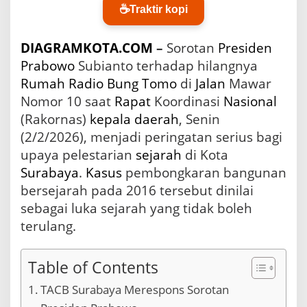
☕
n
Traktir kopi
P
r
DIAGRAMKOTA.COM
–
Sorotan
Presiden
a
b
Prabowo
Subianto terhadap hilangnya
o
Rumah
Radio Bung Tomo
di
Jalan
Mawar
w
Nomor 10 saat
Rapat
Koordinasi
Nasional
o
G
(Rakornas)
kepala daerah
, Senin
u
(2/2/2026), menjadi peringatan serius bagi
n
upaya pelestarian
sejarah
di Kota
c
a
Surabaya
.
Kasus
pembongkaran bangunan
n
bersejarah pada 2016 tersebut dinilai
g
S
sebagai luka sejarah yang tidak boleh
u
terulang.
r
a
b
Table of Contents
a
y
TACB Surabaya Merespons Sorotan
a