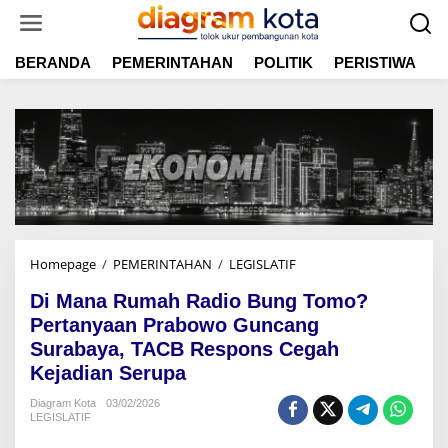
L
e
w
BERANDA
PEMERINTAHAN
POLITIK
PERISTIWA
E
a
t
i
k
e
k
o
n
t
e
n
Homepage
/
PEMERINTAHAN
/
LEGISLATIF
D
i
Di Mana Rumah Radio Bung Tomo?
M
a
Pertanyaan Prabowo Guncang
n
Surabaya, TACB Respons Cegah
a
Kejadian Serupa
R
u
Diagram Kota
03/02/2026
m
LEGISLATIF
a