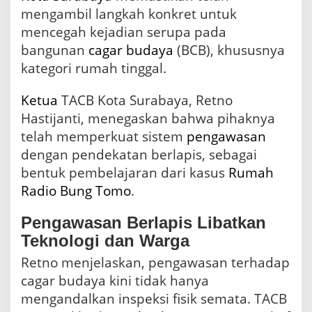
n
mengambil langkah konkret untuk
S
mencegah kejadian serupa pada
e
r
bangunan
cagar budaya
(BCB), khususnya
u
kategori rumah tinggal.
p
a
Ketua
TACB Kota Surabaya, Retno
Hastijanti, menegaskan bahwa pihaknya
telah memperkuat sistem
pengawasan
dengan pendekatan berlapis, sebagai
bentuk pembelajaran dari kasus
Rumah
Radio Bung Tomo
.
Pengawasan Berlapis Libatkan
Teknologi dan Warga
Retno menjelaskan, pengawasan terhadap
cagar budaya kini tidak hanya
mengandalkan inspeksi fisik semata. TACB