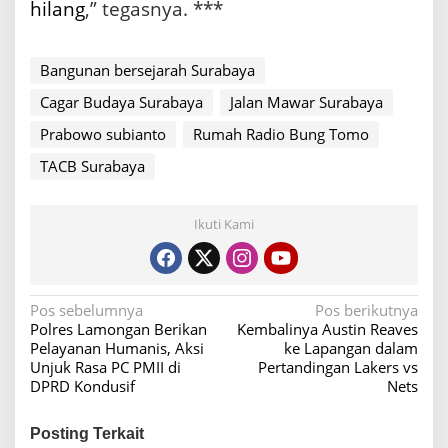
hilang
,” tegasnya. ***
Bangunan bersejarah Surabaya
Cagar Budaya Surabaya
Jalan Mawar Surabaya
Prabowo subianto
Rumah Radio Bung Tomo
TACB Surabaya
Ikuti Kami
N
Pos sebelumnya
Pos berikutnya
Polres Lamongan Berikan
Kembalinya Austin Reaves
a
Pelayanan Humanis, Aksi
ke Lapangan dalam
v
Unjuk Rasa PC PMII di
Pertandingan Lakers vs
DPRD Kondusif
Nets
i
g
Posting Terkait