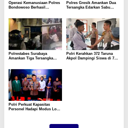
Operasi Kemanusiaan Polres
Polres Gresik Amankan Dua
Bondowoso Berhasil
Tersangka Edarkan Sabu
Evakuasi Dua Jenazah di
Jaringan Bangkalan
Gunung Piramid
Polrestabes Surabaya
Polri Kerahkan 372 Taruna
Amankan Tiga Tersangka
Akpol Dampingi Siswa di 73
Serobot Ruko di Ngagel
Sekolah Rakyat Bersama
Taruna Akademi TNI
Polri Perkuat Kapasitas
Personel Hadapi Modus Love
Scamming yang Kian
Kompleks