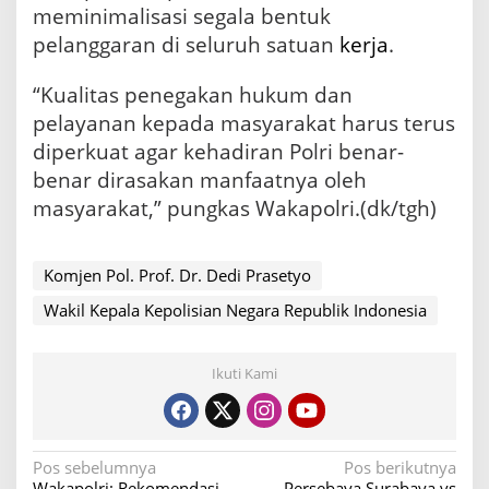
meminimalisasi segala bentuk
pelanggaran di seluruh satuan
kerja
.
“Kualitas penegakan hukum dan
pelayanan kepada masyarakat harus terus
diperkuat agar kehadiran Polri benar-
benar dirasakan manfaatnya oleh
masyarakat,” pungkas Wakapolri.(dk/tgh)
Komjen Pol. Prof. Dr. Dedi Prasetyo
Wakil Kepala Kepolisian Negara Republik Indonesia
Ikuti Kami
N
Pos sebelumnya
Pos berikutnya
Wakapolri: Rekomendasi
Persebaya Surabaya vs