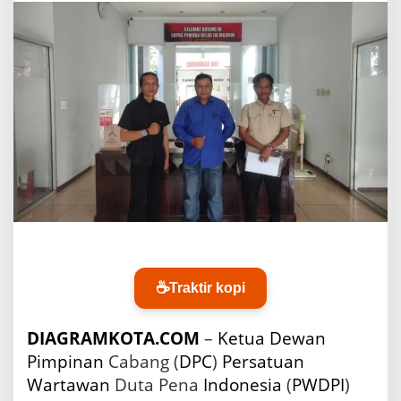
D
P
I
S
i
d
o
a
r
j
o
K
u
n
j
u
n
☕
Traktir kopi
g
i
L
DIAGRAMKOTA.COM
–
Ketua
Dewan
a
Pimpinan
Cabang (
DPC
)
Persatuan
p
a
Wartawan
Duta Pena
Indonesia
(
PWDPI
)
s