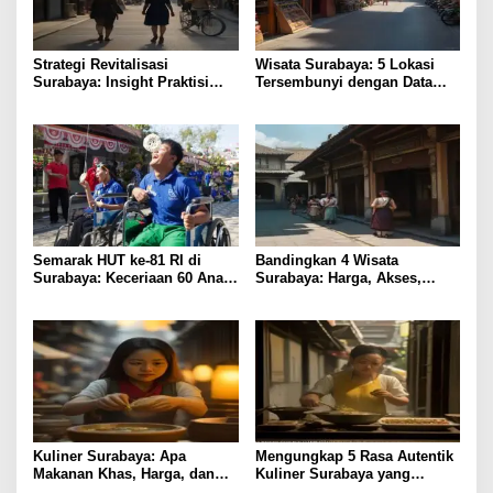
Strategi Revitalisasi
Wisata Surabaya: 5 Lokasi
Surabaya: Insight Praktisi
Tersembunyi dengan Data
untuk Pertumbuhan
Pengunjung Tertinggi
Semarak HUT ke-81 RI di
Bandingkan 4 Wisata
Surabaya: Keceriaan 60 Anak
Surabaya: Harga, Akses,
Disabilitas Kalijudan Ikuti
Fasilitas & Suasana
Lomba Kemerdekaan
Kuliner Surabaya: Apa
Mengungkap 5 Rasa Autentik
Makanan Khas, Harga, dan
Kuliner Surabaya yang
Lokasi Terbaik?
Jarang Diketahui