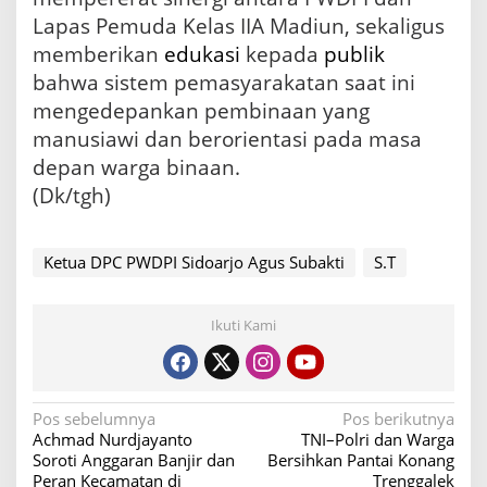
Lapas Pemuda Kelas IIA Madiun, sekaligus
memberikan
edukasi
kepada
publik
bahwa sistem pemasyarakatan saat ini
mengedepankan pembinaan yang
manusiawi dan berorientasi pada masa
depan warga binaan.
(Dk/tgh)
Ketua DPC PWDPI Sidoarjo Agus Subakti
S.T
Ikuti Kami
N
Pos sebelumnya
Pos berikutnya
Achmad Nurdjayanto
TNI–Polri dan Warga
a
Soroti Anggaran Banjir dan
Bersihkan Pantai Konang
v
Peran Kecamatan di
Trenggalek