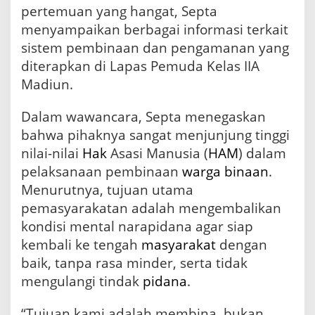
g
pertemuan yang hangat, Septa
a
menyampaikan berbagai informasi terkait
s
k
sistem pembinaan dan pengamanan yang
a
diterapkan di Lapas Pemuda Kelas IIA
n
Madiun.
P
e
n
Dalam wawancara, Septa menegaskan
t
bahwa pihaknya sangat menjunjung tinggi
i
n
nilai-nilai
Hak
Asasi Manusia (
HAM
) dalam
g
pelaksanaan pembinaan
warga binaan
.
n
Menurutnya, tujuan utama
y
a
pemasyarakatan adalah mengembalikan
P
kondisi mental narapidana agar siap
e
kembali ke tengah
masyarakat
dengan
m
b
baik, tanpa rasa minder, serta tidak
i
mengulangi tindak
pidana
.
n
a
a
“Tujuan kami adalah membina, bukan