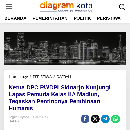
L
e
w
BERANDA
PEMERINTAHAN
POLITIK
PERISTIWA
E
a
t
i
k
e
k
o
n
t
e
n
Homepage
/
PERISTIWA
/
DAERAH
K
e
Ketua DPC PWDPI Sidoarjo Kunjungi
t
u
Lapas Pemuda Kelas IIA Madiun,
a
Tegaskan Pentingnya Pembinaan
D
Humanis
P
C
Teguh Priyono
06/02/2026
P
DAERAH
W