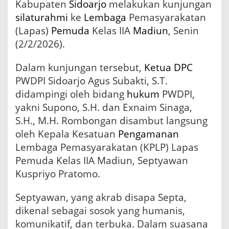
Kabupaten
Sidoarjo
melakukan kunjungan
P
silaturahmi
ke
Lembaga
Pemasyarakatan
e
m
(Lapas)
Pemuda
Kelas IIA
Madiun
, Senin
u
(2/2/2026).
d
a
Dalam kunjungan tersebut,
K
Ketua DPC
e
PWDPI Sidoarjo Agus Subakti, S.T.
l
didampingi oleh bidang
hukum
PWDPI,
a
s
yakni Supono, S.H. dan Exnaim Sinaga,
I
S.H., M.H. Rombongan disambut langsung
I
oleh Kepala Kesatuan
Pengamanan
A
M
Lembaga Pemasyarakatan (KPLP) Lapas
a
Pemuda Kelas IIA Madiun, Septyawan
d
Kuspriyo Pratomo.
i
u
n
Septyawan, yang akrab disapa Septa,
,
dikenal sebagai sosok yang humanis,
T
e
komunikatif, dan terbuka. Dalam suasana