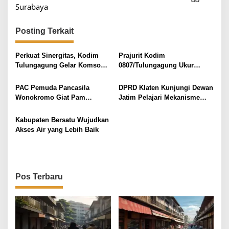
Surabaya
i
g
Posting Terkait
a
s
Perkuat Sinergitas, Kodim
Prajurit Kodim
i
Tulungagung Gelar Komsos
0807/Tulungagung Ukur
dengan Aparat Pemerintah
Kesiapan Fisik Lewat Garjas
p
Periodik
PAC Pemuda Pancasila
DPRD Klaten Kunjungi Dewan
o
Wonokromo Giat Pam
Jatim Pelajari Mekanisme
s
Swakarsa, Disambut Hangat
Tenaga Pendamping Dewan
Kapolsek & Kanit Intelkam
Kabupaten Bersatu Wujudkan
Akses Air yang Lebih Baik
Pos Terbaru