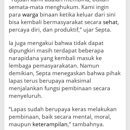
n
semata-mata menghukum. Kami ingin
H
para
warga
binaan ketika keluar dari sini
u
m
bisa kembali bermasyarakat secara
sehat
,
a
percaya diri, dan produktif,” ujar Septa.
n
i
Ia juga mengakui bahwa tidak dapat
s
dipungkiri masih terdapat beberapa
narapidana yang kembali masuk ke
lembaga pemasyarakatan. Namun
demikian, Septa menegaskan bahwa pihak
lapas terus berupaya maksimal
menjalankan fungsi pembinaan secara
menyeluruh.
“Lapas sudah berupaya keras melakukan
pembinaan, baik secara mental, moral,
maupun
keterampilan
,” tambahnya.