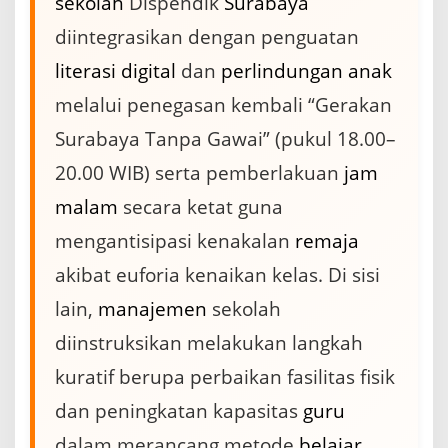
sekolah
Dispendik
Surabaya
r
a
diintegrasikan dengan penguatan
b
literasi
digital
dan
perlindungan
anak
a
y
melalui penegasan kembali “Gerakan
a
D
Surabaya Tanpa Gawai” (pukul 18.00–
o
r
20.00 WIB) serta pemberlakuan
jam
o
malam
secara ketat guna
n
g
mengantisipasi kenakalan
remaja
P
e
akibat euforia kenaikan kelas. Di sisi
n
g
lain,
manajemen
sekolah
u
a
diinstruksikan melakukan langkah
t
kuratif berupa perbaikan fasilitas fisik
a
n
dan peningkatan kapasitas
guru
K
a
dalam merancang metode
belajar