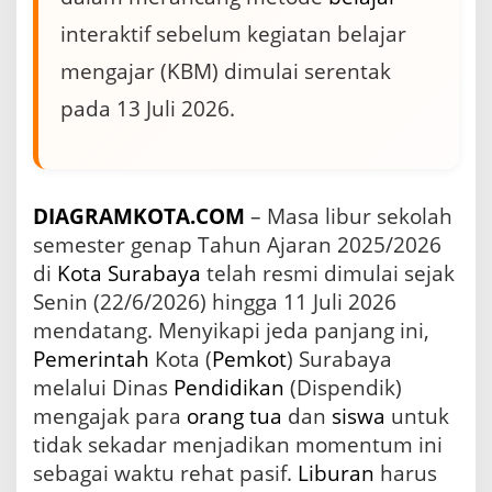
r
a
interaktif sebelum kegiatan belajar
k
t
mengajar (KBM) dimulai serentak
e
pada 13 Juli 2026.
r
d
a
n
B
a
DIAGRAMKOTA.COM
– Masa libur sekolah
t
semester genap Tahun Ajaran 2025/2026
a
di
Kota Surabaya
telah resmi dimulai sejak
s
i
Senin (22/6/2026) hingga 11 Juli 2026
G
mendatang. Menyikapi jeda panjang ini,
a
Pemerintah
Kota (
Pemkot
) Surabaya
w
a
melalui Dinas
Pendidikan
(Dispendik)
i
mengajak para
orang tua
dan
siswa
untuk
L
tidak sekadar menjadikan momentum ini
e
w
sebagai waktu rehat pasif.
Liburan
harus
a