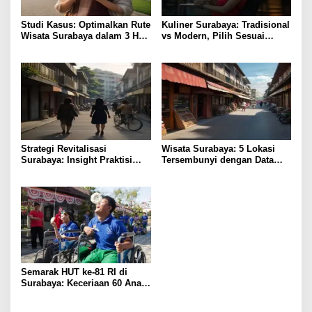
Studi Kasus: Optimalkan Rute
Kuliner Surabaya: Tradisional
Wisata Surabaya dalam 3 Hari
vs Modern, Pilih Sesuai
Efisien
Budget
Strategi Revitalisasi
Wisata Surabaya: 5 Lokasi
Surabaya: Insight Praktisi
Tersembunyi dengan Data
untuk Pertumbuhan
Pengunjung Tertinggi
Semarak HUT ke-81 RI di
Surabaya: Keceriaan 60 Anak
Disabilitas Kalijudan Ikuti
Lomba Kemerdekaan