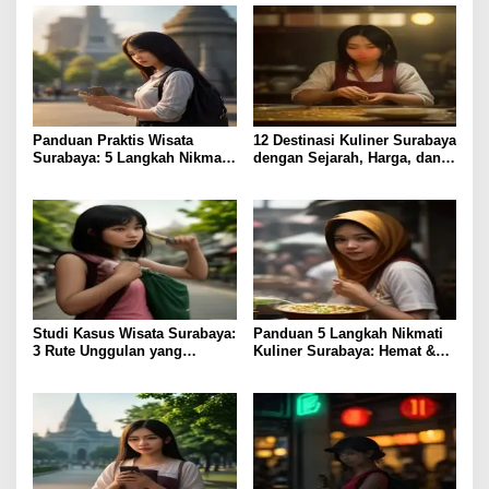
o
s
Panduan Praktis Wisata
12 Destinasi Kuliner Surabaya
Surabaya: 5 Langkah Nikmati
dengan Sejarah, Harga, dan
Kota Pahlawan
Rasa Terjamin
Studi Kasus Wisata Surabaya:
Panduan 5 Langkah Nikmati
3 Rute Unggulan yang
Kuliner Surabaya: Hemat &
Perdalam Pengalaman
Lezat