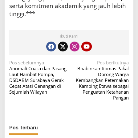
serta komitmen akademik yang jauh lebih
tinggi.***
Ikuti Kami
N
Pos sebelumnya
Pos berikutnya
Anomali Cuaca dan Pasang
Bhabinkamtibmas Pakal
a
Laut Hambat Pompa,
Dorong Warga
v
DSDABM Surabaya Gerak
Kembangkan Peternakan
Cepat Atasi Genangan di
Kambing Etawa sebagai
i
Sejumlah Wilayah
Penguatan Ketahanan
g
Pangan
a
s
i
Pos Terbaru
p