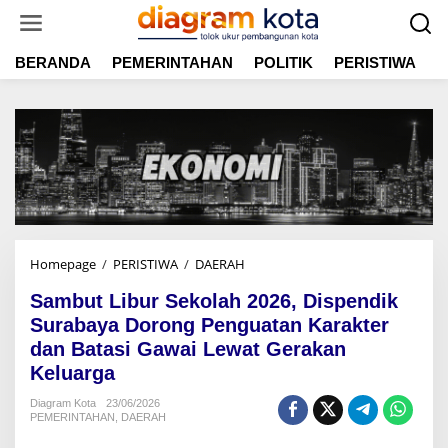
L
e
w
BERANDA
PEMERINTAHAN
POLITIK
PERISTIWA
E
a
t
i
k
e
k
o
n
t
e
n
Homepage
/
PERISTIWA
/
DAERAH
S
a
Sambut Libur Sekolah 2026, Dispendik
m
b
Surabaya Dorong Penguatan Karakter
u
dan Batasi Gawai Lewat Gerakan
t
Keluarga
L
i
Diagram Kota
23/06/2026
b
PEMERINTAHAN
,
DAERAH
u