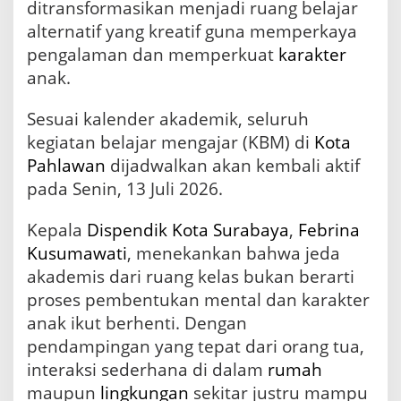
ditransformasikan menjadi ruang belajar
t
G
alternatif yang kreatif guna memperkaya
e
pengalaman dan memperkuat
karakter
r
anak.
a
k
a
Sesuai kalender akademik, seluruh
n
kegiatan belajar mengajar (KBM) di
Kota
K
Pahlawan
dijadwalkan akan kembali aktif
e
l
pada Senin, 13 Juli 2026.
u
a
Kepala
Dispendik Kota Surabaya
,
Febrina
r
g
Kusumawati
, menekankan bahwa jeda
a
akademis dari ruang kelas bukan berarti
proses pembentukan mental dan karakter
anak ikut berhenti. Dengan
pendampingan yang tepat dari orang tua,
interaksi sederhana di dalam
rumah
maupun
lingkungan
sekitar justru mampu