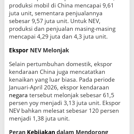
c
produksi mobil di China mencapai 9,61
a
juta unit, sementara penjualannya
t
a
sebesar 9,57 juta unit. Untuk NEV,
t
produksi dan penjualan masing-masing
S
i
mencapai 4,29 juta dan 4,3 juta unit.
g
n
Ekspor
NEV Melonjak
i
f
Selain pertumbuhan domestik, ekspor
i
k
kendaraan China juga mencatatkan
a
kenaikan yang luar biasa. Pada periode
n
p
Januari-April 2026, ekspor kendaraan
a
negara
tersebut melonjak sebesar 61,5
d
persen yoy menjadi 3,13 juta unit. Ekspor
a
A
NEV bahkan melesat sebesar 120 persen
p
menjadi 1,38 juta unit.
r
i
Peran
Kebijakan
dalam Mendorong
l