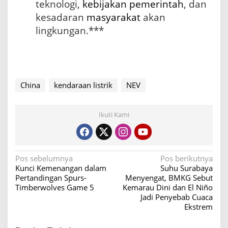
teknologi,
kebijakan pemerintah
, dan
kesadaran
masyarakat
akan
lingkungan.***
China
kendaraan listrik
NEV
Ikuti Kami
N
Pos sebelumnya
Pos berikutnya
Kunci Kemenangan dalam
Suhu Surabaya
a
Pertandingan Spurs-
Menyengat, BMKG Sebut
v
Timberwolves Game 5
Kemarau Dini dan El Niño
Jadi Penyebab Cuaca
i
Ekstrem
g