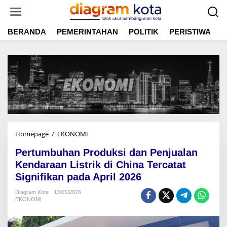
L
e
w
BERANDA
PEMERINTAHAN
POLITIK
PERISTIWA
E
a
t
i
k
e
k
o
n
t
e
n
Homepage
/
EKONOMI
P
e
Pertumbuhan Produksi dan Penjualan
r
t
Kendaraan Listrik di China Tercatat
u
Signifikan pada April 2026
m
b
Diagram Kota
13/05/2026
EKONOMI
u
h
a