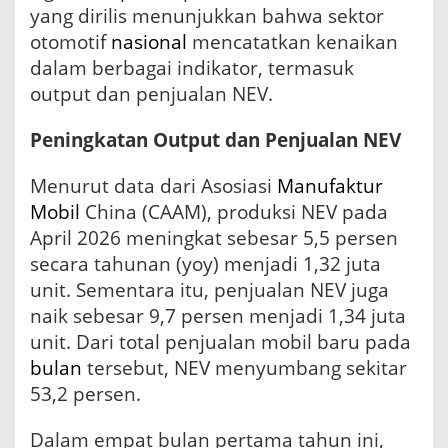
yang dirilis menunjukkan bahwa sektor
d
a
otomotif
nasional
mencatatkan kenaikan
r
dalam berbagai indikator, termasuk
a
a
output dan penjualan NEV.
n
L
Peningkatan Output dan Penjualan NEV
i
s
Menurut data dari Asosiasi
Manufaktur
t
r
Mobil
China (CAAM), produksi NEV pada
i
April 2026 meningkat sebesar 5,5 persen
k
secara tahunan (yoy) menjadi 1,32 juta
d
i
unit. Sementara itu, penjualan NEV juga
C
naik sebesar 9,7 persen menjadi 1,34 juta
h
i
unit. Dari total penjualan mobil baru pada
n
bulan
tersebut, NEV menyumbang sekitar
a
53,2 persen.
T
e
r
Dalam empat bulan pertama tahun ini,