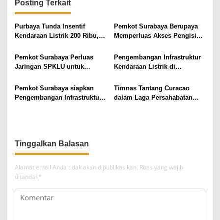
a
Posting Terkait
s
i
Purbaya Tunda Insentif
Pemkot Surabaya Berupaya
Kendaraan Listrik 200 Ribu,
Memperluas Akses Pengisian
p
Ini Alasan yang Disampaikan
Kendaraan Listrik
o
Pemkot Surabaya Perluas
Pengembangan Infrastruktur
s
Jaringan SPKLU untuk
Kendaraan Listrik di
Dukung Penggunaan
Surabaya Hadirkan 5 SPKLU
Kendaraan Listrik
Pemkot Surabaya siapkan
Timnas Tantang Curacao
Pengembangan Infrastruktur
dalam Laga Persahabatan
Kendaraan Listrik di
FIFA
Surabaya
Tinggalkan Balasan
Alamat email Anda tidak akan dipublikasikan.
Ruas yang wajib
ditandai
*