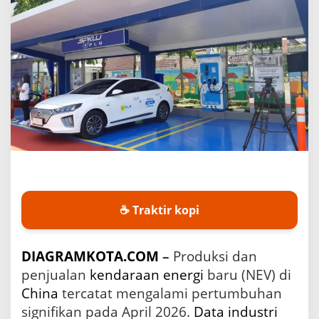
n
P
r
o
d
u
k
s
i
d
a
n
P
e
n
j
☕ Traktir kopi
u
a
l
DIAGRAMKOTA.COM
–
Produksi dan
a
penjualan
kendaraan
energi
baru (NEV) di
n
K
China
tercatat mengalami pertumbuhan
e
signifikan pada April 2026.
Data
industri
n