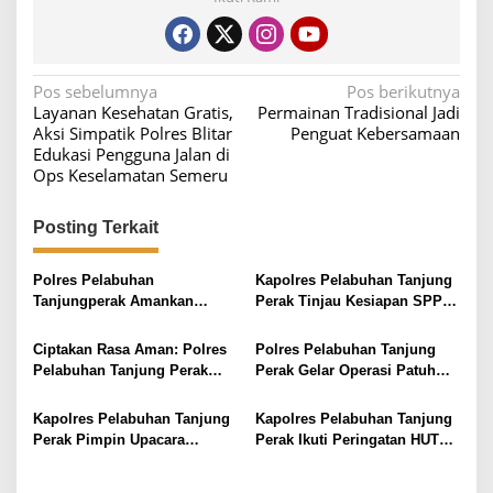
N
Pos sebelumnya
Pos berikutnya
Layanan Kesehatan Gratis,
Permainan Tradisional Jadi
a
Aksi Simpatik Polres Blitar
Penguat Kebersamaan
v
Edukasi Pengguna Jalan di
Ops Keselamatan Semeru
i
g
Posting Terkait
a
s
Polres Pelabuhan
Kapolres Pelabuhan Tanjung
i
Tanjungperak Amankan
Perak Tinjau Kesiapan SPPG,
Remaja Bersajam Begal
Dukung Program Pemenuhan
p
Motor di Bulak Surabaya
Gizi Nasional
Ciptakan Rasa Aman: Polres
Polres Pelabuhan Tanjung
o
Pelabuhan Tanjung Perak
Perak Gelar Operasi Patuh
s
Laksanakan Patroli Skala
Semeru 2025, Sasar 8
Besar, Sasar Titik Rawan
Pelanggaran Prioritas
Kapolres Pelabuhan Tanjung
Kapolres Pelabuhan Tanjung
Perak Pimpin Upacara
Perak Ikuti Peringatan HUT
Kenaikan Pangkat 47 Personil
Bhayangkara ke-79 di Balai
Kota Surabaya