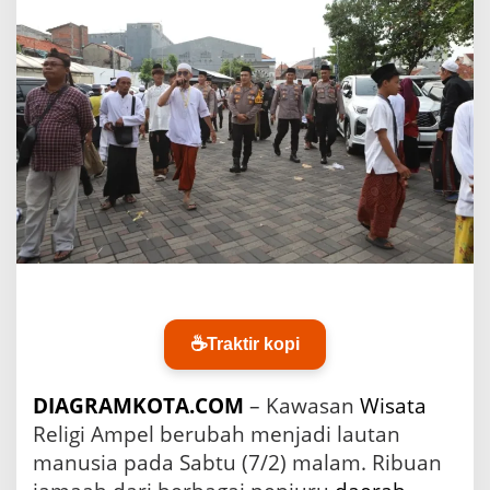
b
u
h
a
n
T
a
n
j
u
n
g
p
e
r
a
k
☕
Traktir kopi
L
i
b
DIAGRAMKOTA.COM
– Kawasan
Wisata
a
Religi Ampel berubah menjadi lautan
t
manusia pada Sabtu (7/2) malam. Ribuan
k
a