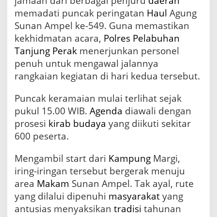
jamaah dari berbagai penjuru
daerah
n
memadati puncak peringatan
Haul
Agung
2
Sunan Ampel ke-549. Guna memastikan
0
9
kekhidmatan acara,
Polres Pelabuhan
P
Tanjung Perak
menerjunkan personel
e
penuh untuk mengawal jalannya
r
s
rangkaian kegiatan di hari kedua tersebut.
o
n
Puncak keramaian mulai terlihat sejak
e
l
pukul 15.00 WIB.
Agenda
diawali dengan
B
prosesi
kirab
budaya
yang diikuti sekitar
e
600 peserta.
r
i
L
Mengambil start dari
Kampung
Margi,
a
iring-iringan tersebut bergerak menuju
y
a
area
Makam
Sunan Ampel. Tak ayal, rute
n
yang dilalui dipenuhi
masyarakat
yang
a
antusias menyaksikan
tradisi
tahunan
n