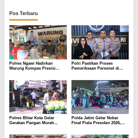
Pos Terbaru
Polres Ngawi Hadirkan
Polri Pastikan Proses
Warung Kompas Presisi
Pemeriksaan Personel di
Bangun Komunikasi Perkuat
Aceh Dilaksanakan Secara
Sinergi untuk Kamtibmas
Profesional dan Transparan
Polres Blitar Kota Gelar
Polda Jatim Gelar Nobar
Gerakan Pangan Murah
Final Piala Presiden 2026,
Sambut HUT Kemerdekaan RI
Ribuan Bonek Mania Dukung
ke-81
Persebaya dari Lapangan
Mapolda