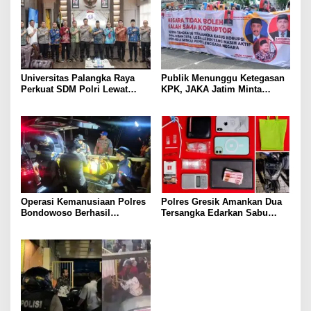
Universitas Palangka Raya
Publik Menunggu Ketegasan
Perkuat SDM Polri Lewat
KPK, JAKA Jatim Minta
Pusat Studi Kepolisian
Delapan Tersangka Korupsi
Dana Hibah Segera Ditahan
Operasi Kemanusiaan Polres
Polres Gresik Amankan Dua
Bondowoso Berhasil
Tersangka Edarkan Sabu
Evakuasi Dua Jenazah di
Jaringan Bangkalan
Gunung Piramid