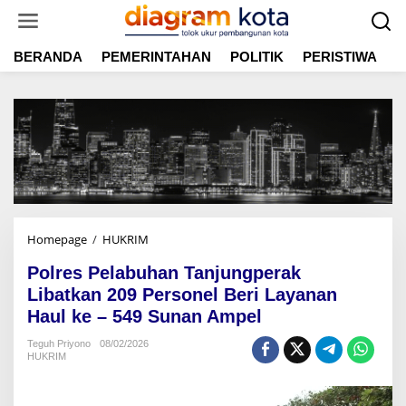
L
e
w
BERANDA
PEMERINTAHAN
POLITIK
PERISTIWA
E
a
t
i
k
e
k
o
n
t
e
n
Homepage
/
HUKRIM
P
o
Polres Pelabuhan Tanjungperak
l
r
Libatkan 209 Personel Beri Layanan
e
Haul ke – 549 Sunan Ampel
s
P
Teguh Priyono
08/02/2026
HUKRIM
e
l
a