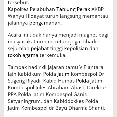
H
tersebut.
a
Kapolres Pelabuhan
Tanjung Perak
AKBP
u
Wahyu Hidayat turun langsung memantau
l
k
jalannya
pengamanan
.
e
-
Acara ini tidak hanya menjadi magnet bagi
5
4
masyarakat umum, tetapi juga dihadiri
9
sejumlah
pejabat
tinggi
kepolisian
dan
S
tokoh agama
terkemuka.
u
n
a
Tampak hadir di jajaran tamu VIP antara
n
lain Kabidkum Polda
Jatim
Kombespol Dr
A
Sugeng Riyadi, Kabid Humas
Polda Jatim
m
p
Kombespol Jules Abraham Abast, Direktur
e
PPA Polda Jatim Kombespol Ganis
l
Setyaningrum, dan Kabiddokkes Polda
Jatim Kombespol dr Bayu Dharma Shanti.