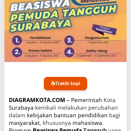
a
n
g
B
e
a
s
i
s
w
a
P
e
m
u
☕
Traktir kopi
d
a
T
DIAGRAMKOTA.COM
–
Pemerintah
Kota
a
Surabaya
kembali melakukan perubahan
n
g
dalam
kebijakan
bantuan
pendidikan
bagi
g
masyarakat
, khususnya
mahasiswa
.
u
Program
Beasiswa
Pemuda
Tangguh
yang
h