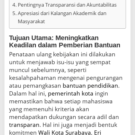
e
Pentingnya Transparansi dan Akuntabilitas
s
P
Apresiasi dari Kalangan Akademik dan
e
Masyarakat
n
d
i
Tujuan Utama: Meningkatkan
d
Keadilan dalam Pemberian Bantuan
i
k
Penataan ulang kebijakan ini dilakukan
a
untuk menjawab isu-isu yang sempat
n
muncul sebelumnya, seperti
y
a
kesalahpahaman mengenai pengurangan
n
atau pemangkasan
bantuan pendidikan
.
g
Dalam hal ini,
pemerintah kota
ingin
L
e
memastikan bahwa setiap mahasiswa
b
yang memenuhi kriteria akan
i
h
mendapatkan dukungan secara adil dan
J
transparan
. Hal ini juga menjadi bentuk
e
komitmen
Wali Kota Surabaya
,
Eri
l