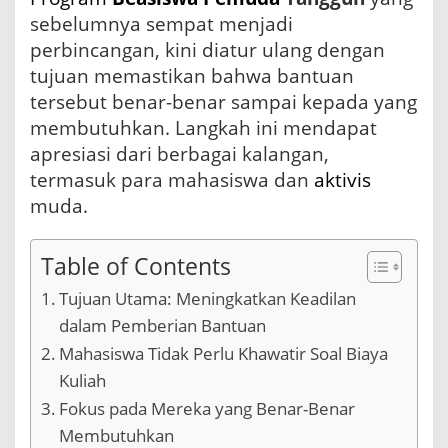
S
sebelumnya sempat menjadi
u
perbincangan, kini diatur ulang dengan
r
a
tujuan memastikan bahwa bantuan
b
tersebut benar-benar sampai kepada yang
a
membutuhkan. Langkah ini mendapat
y
a
apresiasi dari berbagai kalangan,
:
termasuk para mahasiswa dan
aktivis
K
muda.
e
a
d
Table of Contents
i
l
Tujuan Utama: Meningkatkan Keadilan
a
n
dalam Pemberian Bantuan
d
Mahasiswa Tidak Perlu Khawatir Soal Biaya
a
n
Kuliah
A
Fokus pada Mereka yang Benar-Benar
k
s
Membutuhkan