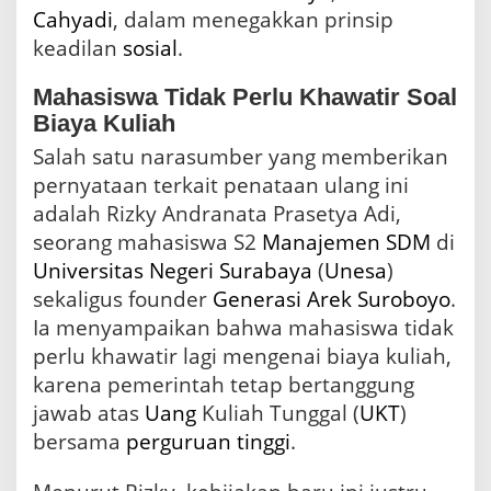
a
Cahyadi
, dalam menegakkan prinsip
s
keadilan
sosial
.
Mahasiswa Tidak Perlu Khawatir Soal
Biaya Kuliah
Salah satu narasumber yang memberikan
pernyataan terkait penataan ulang ini
adalah Rizky Andranata Prasetya Adi,
seorang mahasiswa S2
Manajemen
SDM
di
Universitas Negeri Surabaya
(
Unesa
)
sekaligus founder
Generasi
Arek Suroboyo
.
Ia menyampaikan bahwa mahasiswa tidak
perlu khawatir lagi mengenai biaya kuliah,
karena pemerintah tetap bertanggung
jawab atas
Uang
Kuliah Tunggal (
UKT
)
bersama
perguruan tinggi
.