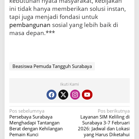
kebutuhan nyata masyarakat, kebijakan
ini tidak hanya memberikan solusi instan,
tapi juga menjadi fondasi untuk
pembangunan
sosial yang lebih baik di
masa depan.***
Beasiswa Pemuda Tangguh Surabaya
Ikuti Kami
N
Pos sebelumnya
Pos berikutnya
Persebaya Surabaya
Layanan SIM Keliling di
a
Menghadapi Tantangan
Surabaya 3-7 Februari
v
Berat dengan Kehilangan
2026: Jadwal dan Lokasi
Pemain Kunci
yang Harus Diketahui
i