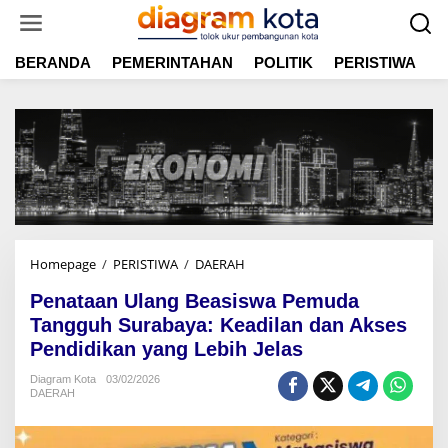
L
e
w
BERANDA
PEMERINTAHAN
POLITIK
PERISTIWA
E
a
t
i
k
e
k
o
n
t
e
n
Homepage
/
PERISTIWA
/
DAERAH
P
e
Penataan Ulang Beasiswa Pemuda
n
a
Tangguh Surabaya: Keadilan dan Akses
t
Pendidikan yang Lebih Jelas
a
a
Diagram Kota
03/02/2026
DAERAH
n
U
l