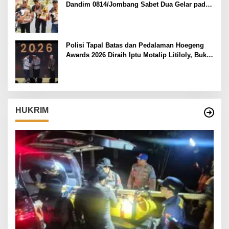
Dandim 0814/Jombang Sabet Dua Gelar pada
Danrem 082/CPYJ Cup I
Polisi Tapal Batas dan Pedalaman Hoegeng
Awards 2026 Diraih Iptu Motalip Litiloly, Bukti
Pengabdian Humanis di Nduga
HUKRIM