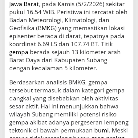
Jawa Barat
, pada Kamis (5/2/2026) sekitar
h
S
pukul 16.54 WIB. Peristiwa ini tercatat oleh
u
Badan Meteorologi, Klimatologi, dan
b
Geofisika (
BMKG
) yang memastikan lokasi
a
n
episenter berada di darat, tepatnya pada
g
koordinat 6.69 LS dan 107.74 BT. Titik
gempa
berada sejauh 13 kilometer arah
Barat Daya dari Kabupaten Subang
dengan kedalaman 5 kilometer.
Berdasarkan analisis BMKG, gempa
tersebut termasuk dalam kategori gempa
dangkal yang disebabkan oleh aktivitas
sesar aktif. Hal ini menunjukkan bahwa
wilayah Subang memiliki potensi risiko
gempa akibat adanya pergeseran lempeng
tektonik di bawah permukaan
bumi
. Meski