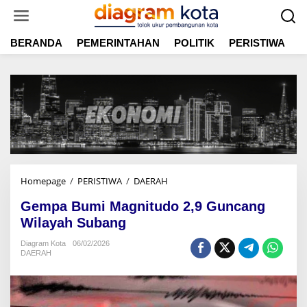
L
e
w
BERANDA
PEMERINTAHAN
POLITIK
PERISTIWA
E
a
t
i
k
e
k
o
n
t
e
n
Homepage
/
PERISTIWA
/
DAERAH
G
e
Gempa Bumi Magnitudo 2,9 Guncang
m
p
Wilayah Subang
a
Diagram Kota
06/02/2026
B
DAERAH
u
m
i
M