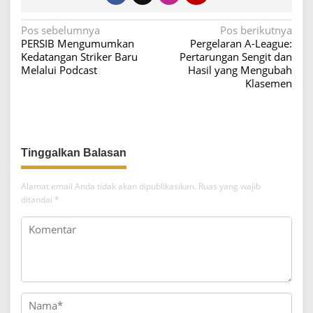
N
Pos sebelumnya
Pos berikutnya
PERSIB Mengumumkan
Pergelaran A-League:
a
Kedatangan Striker Baru
Pertarungan Sengit dan
v
Melalui Podcast
Hasil yang Mengubah
Klasemen
i
g
a
s
Tinggalkan Balasan
i
p
Alamat email Anda tidak akan dipublikasikan.
Ruas yang wajib
o
ditandai
*
s