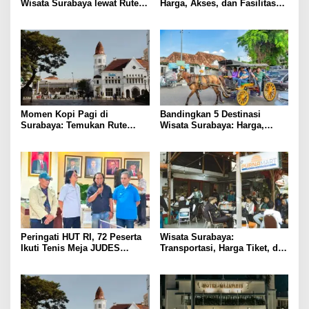
Wisata Surabaya lewat Rute
Harga, Akses, dan Fasilitas
Kuliner Lokal
Pilihan
Momen Kopi Pagi di
Bandingkan 5 Destinasi
Surabaya: Temukan Rute
Wisata Surabaya: Harga,
Murah ke Tempat Kerja Ideal
Akses, dan Pengalaman
Peringati HUT RI, 72 Peserta
Wisata Surabaya:
Ikuti Tenis Meja JUDES
Transportasi, Harga Tiket, dan
Surabaya
Waktu Terbaik