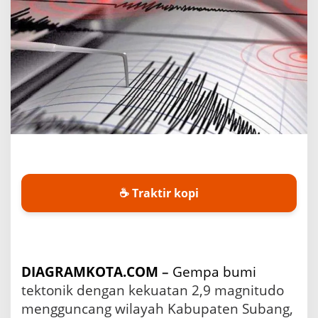
a
g
n
i
t
u
d
o
2
,
9
G
u
n
☕ Traktir kopi
c
a
n
g
W
i
DIAGRAMKOTA.COM
–
Gempa bumi
l
a
tektonik dengan kekuatan 2,9 magnitudo
y
mengguncang wilayah Kabupaten Subang,
a