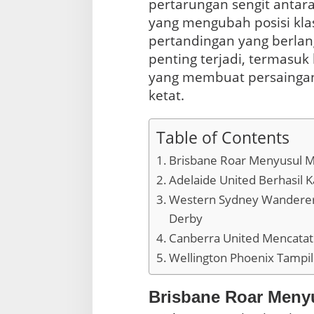
i
pertarungan sengit antara
l
yang mengubah posisi kla
y
pertandingan yang berla
a
n
penting terjadi, termasu
g
yang membuat persainga
M
ketat.
e
n
g
Table of Contents
u
b
Brisbane Roar Menyusul M
a
h
Adelaide United Berhasil 
K
Western Sydney Wandere
l
a
Derby
s
Canberra United Mencata
e
m
Wellington Phoenix Tampi
e
n
Brisbane Roar Meny