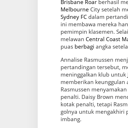
Brisbane Roar
berhasil m
Melbourne
City setelah m
Sydney FC
dalam pertand
ini membawa mereka hany
pemimpin klasemen. Selai
melawan
Central Coast M
puas
berbagi
angka setel
Annalise Rasmussen menj
pertandingan tersebut, m
meninggalkan klub untuk
memberikan keunggulan a
Rasmussen menyamakan k
penalti. Daisy Brown menc
kotak penalti, tetapi Ra
golnya untuk mengakhiri 
imbang.