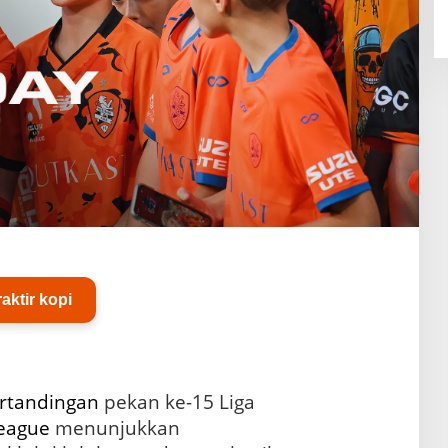
raktir kopi
rtandingan
pekan ke-15 Liga
eague
menunjukkan