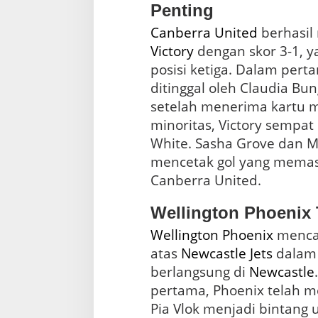
Penting
Canberra United
berhasil
Victory
dengan skor 3-1, 
posisi ketiga. Dalam pert
ditinggal oleh Claudia Bu
setelah menerima kartu m
minoritas, Victory sempat
White. Sasha Grove dan M
mencetak gol yang memas
Canberra United.
Wellington Phoenix
Wellington Phoenix
mencat
atas
Newcastle Jets
dalam 
berlangsung di
Newcastle
pertama, Phoenix telah m
Pia Vlok menjadi bintang