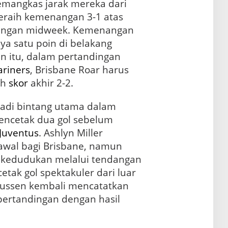
emangkas jarak mereka dari
eraih kemenangan 3-1 atas
ingan midweek. Kemenangan
a satu poin di belakang
n itu, dalam pertandingan
ariners
, Brisbane Roar harus
ah
skor
akhir 2-2.
adi bintang utama dalam
encetak dua gol sebelum
Juventus
. Ashlyn Miller
wal bagi Brisbane, namun
edudukan melalui tendangan
etak gol spektakuler dari luar
smussen kembali mencatatkan
pertandingan dengan hasil