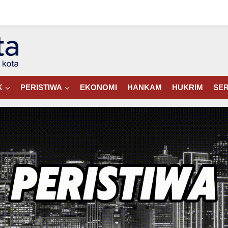
K
PERISTIWA
EKONOMI
HANKAM
HUKRIM
SER