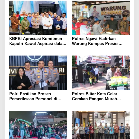
KBPBI Apresiasi Komitmen
Polres Ngawi Hadirkan
Kapolri Kawal Aspirasi dalam
Warung Kompas Presisi
Pembahasan RUU
Bangun Komunikasi Perkuat
Ketenagakerjaan
Sinergi untuk Kamtibmas
Polri Pastikan Proses
Polres Blitar Kota Gelar
Pemeriksaan Personel di
Gerakan Pangan Murah
Aceh Dilaksanakan Secara
Sambut HUT Kemerdekaan RI
Profesional dan Transparan
ke-81