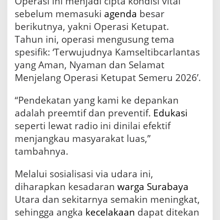
Operasi ini menjadi cipta kondisi vital
n
sebelum memasuki
agenda
besar
t
a
berikutnya, yakni Operasi Ketupat.
s
Tahun ini, operasi mengusung tema
spesifik: ‘Terwujudnya Kamseltibcarlantas
yang Aman, Nyaman dan Selamat
Menjelang Operasi Ketupat Semeru 2026’.
“Pendekatan yang kami ke depankan
adalah preemtif dan preventif.
Edukasi
seperti lewat radio ini dinilai efektif
menjangkau masyarakat luas,”
tambahnya.
Melalui sosialisasi via udara ini,
diharapkan kesadaran
warga
Surabaya
Utara dan sekitarnya semakin meningkat,
sehingga angka
kecelakaan
dapat ditekan