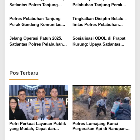
i
Satlantas Polres Tanjung
Pelabuhan Tanjung Perak
Perak Gelar Patroli Terpadu
Ajak Masyarakat Jadi Pelopor
p
di Akses Vital Surabaya–
Keselamatan
Polres Pelabuhan Tanjung
Tingkatkan Disiplin Belalu –
o
Madura
Perak Gandeng Komunitas
lintas Polres Pelabuhan
s
Ojol, Sosialisasikan Ops
Tanjung Perak Sosialisasi
Zebra Semeru 2025 di Stasiun
Ops Zebra Semeru 2025,
Jelang Operasi Patuh 2025,
Sosialisasi ODOL di Prapat
Semut
Sasar Pengemudi Ojol dan
Satlantas Polres Pelabuhan
Kurung: Upaya Satlantas
Opang.
Tanjung Perak Ajak Sopir
polres Tanjung Perak Cegah
Truk Ngopi Bareng Tekankan
Kerusakan Jalan dan
Kesadaran Kolektif
Kecelakaan
Pos Terbaru
Polri Perkuat Layanan Publik
Polres Lumajang Kunci
yang Mudah, Cepat dan
Pergerakan Api di Ranupani
Responsif melalui SuperApp
Antisipasi Karhutla TNBTS
Polri
Meluas