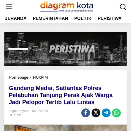
L
e
w
BERANDA
PEMERINTAHAN
POLITIK
PERISTIWA
E
a
t
i
k
e
k
o
n
t
e
n
Homepage
/
HUKRIM
G
a
Gandeng Media, Satlantas Polres
n
d
Pelabuhan Tanjung Perak Ajak Warga
e
Jadi Pelopor Tertib Lalu Lintas
n
g
Teguh Priyono
06/02/2026
HUKRIM
M
e
d