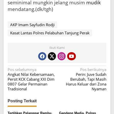
seminimal mungkin jelang musim
mudik
mendatang.(dk/tgh)
AKP Imam Sayfudin Rodji
Kasat Lantas Polres Pelabuhan Tanjung Perak
Ikuti Kami
N
Pos sebelumnya
Pos berikutnya
Angkat Nilai Kebersamaan,
Perin: Juve Sudah
a
Persit KCK Cabang XXI Dim
Berubah, Tapi Masih
v
0807 Gelar Permainan
Harus Keluar dari Zona
Tradisional
Nyaman
i
g
Posting Terkait
a
s
Tertibkan Pelanggar Rambu,
Gandeng Media, Polres