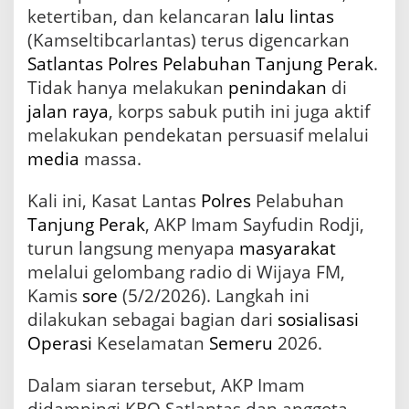
h
ketertiban, dan kelancaran
lalu lintas
a
(Kamseltibcarlantas) terus digencarkan
n
Satlantas
Polres Pelabuhan Tanjung Perak
.
T
a
Tidak hanya melakukan
penindakan
di
n
jalan raya
, korps sabuk putih ini juga aktif
j
melakukan pendekatan persuasif melalui
u
n
media
massa.
g
P
Kali ini, Kasat Lantas
Polres
Pelabuhan
e
r
Tanjung Perak
, AKP Imam Sayfudin Rodji,
a
turun langsung menyapa
masyarakat
k
melalui gelombang radio di Wijaya FM,
A
j
Kamis
sore
(5/2/2026). Langkah ini
a
dilakukan sebagai bagian dari
sosialisasi
k
Operasi
Keselamatan
Semeru
2026.
W
a
r
Dalam siaran tersebut, AKP Imam
g
didampingi KBO Satlantas dan anggota.