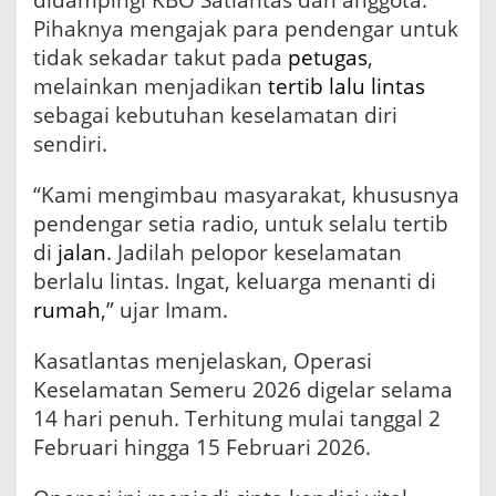
a
J
Pihaknya mengajak para pendengar untuk
a
tidak sekadar takut pada
petugas
,
d
melainkan menjadikan
tertib lalu lintas
i
P
sebagai kebutuhan keselamatan diri
e
sendiri.
l
o
“Kami mengimbau masyarakat, khususnya
p
o
pendengar setia radio, untuk selalu tertib
r
di
jalan
. Jadilah pelopor keselamatan
T
e
berlalu lintas. Ingat, keluarga menanti di
r
rumah
,” ujar Imam.
t
i
Kasatlantas menjelaskan, Operasi
b
L
Keselamatan Semeru 2026 digelar selama
a
14 hari penuh. Terhitung mulai tanggal 2
l
Februari hingga 15 Februari 2026.
u
L
i