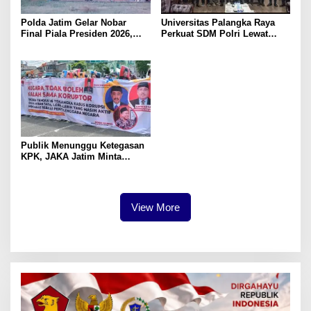
Polda Jatim Gelar Nobar
Universitas Palangka Raya
Final Piala Presiden 2026,
Perkuat SDM Polri Lewat
Ribuan Bonek Mania Dukung
Pusat Studi Kepolisian
Persebaya dari Lapangan
Mapolda
Publik Menunggu Ketegasan
KPK, JAKA Jatim Minta
Delapan Tersangka Korupsi
Dana Hibah Segera Ditahan
View More