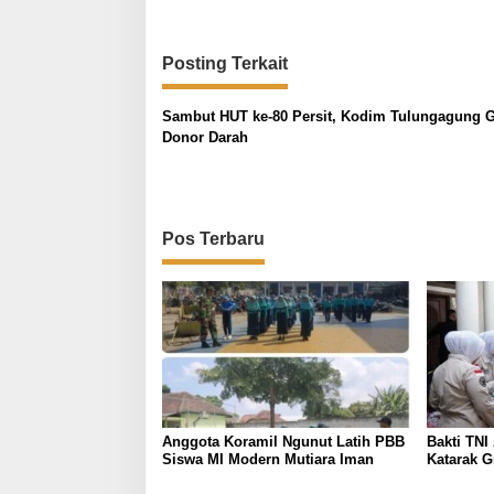
i
g
Posting Terkait
a
s
Sambut HUT ke-80 Persit, Kodim Tulungagung G
i
Donor Darah
p
o
s
Pos Terbaru
Anggota Koramil Ngunut Latih PBB
Bakti TNI
Siswa MI Modern Mutiara Iman
Katarak G
Masyarak