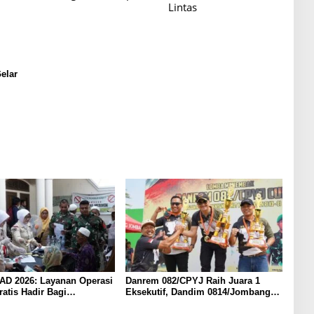
Lintas
elar
 AD 2026: Layanan Operasi
Danrem 082/CPYJ Raih Juara 1
ratis Hadir Bagi
Eksekutif, Dandim 0814/Jombang
at Pamekasan-Madura.
Sabet Dua Gelar pada Danrem