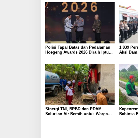
Polisi Tapal Batas dan Pedalaman
1.839 Pe
Hoegeng Awards 2026 Diraih Iptu
Aksi Dam
Motalip Litiloly, Bukti Pengabdian
Humanis di Nduga
Sinergi TNI, BPBD dan PDAM
Kapenrem
Salurkan Air Bersih untuk Warga
Babinsa 
Terdampak Kekeringan di Panggul