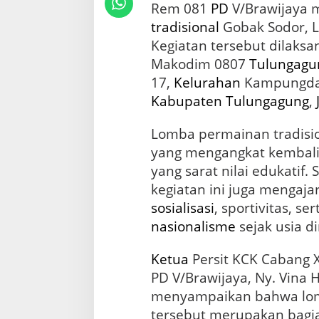
i
Rem 081
PD
V/Brawijaya 
m
tradisional
Gobak Sodor, L
0
8
Kegiatan tersebut dilaksa
0
Makodim 0807
Tulungagu
7
17,
Kelurahan
Kampungda
G
e
Kabupaten Tulungagung
,
l
a
Lomba permainan tradisi
r
yang mengangkat kembal
P
e
yang sarat nilai edukatif.
r
kegiatan ini juga mengaja
m
a
sosialisasi
, sportivitas, 
i
nasionalisme
sejak usia di
n
a
Ketua
Persit KCK Cabang 
n
T
PD V/Brawijaya, Ny. Vina H
r
menyampaikan bahwa lom
a
tersebut merupakan bagia
d