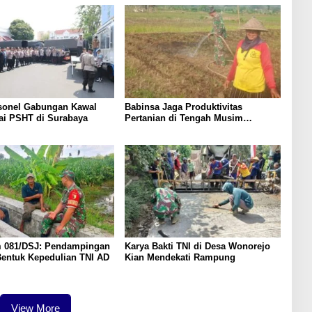
082/CPYJ Cup I
rsonel Gabungan Kawal
Babinsa Jaga Produktivitas
ai PSHT di Surabaya
Pertanian di Tengah Musim
Kemarau
 081/DSJ: Pendampingan
Karya Bakti TNI di Desa Wonorejo
Bentuk Kepedulian TNI AD
Kian Mendekati Rampung
View More