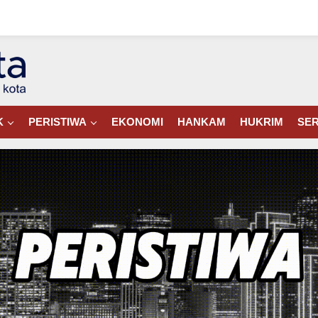
K
PERISTIWA
EKONOMI
HANKAM
HUKRIM
SER