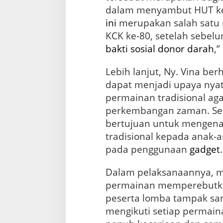
i
dalam menyambut HUT ke-
s
ini
merupakan salah satu r
i
o
KCK ke-80, setelah sebel
n
bakti sosial
donor darah
,
a
l
Lebih lanjut, Ny. Vina ber
dapat menjadi upaya nya
permainan tradisional aga
perkembangan zaman. Selai
bertujuan untuk mengena
tradisional kepada anak-an
pada penggunaan
gadget
.
Dalam pelaksanaannya, m
permainan memperebut
peserta lomba tampak san
mengikuti setiap permai