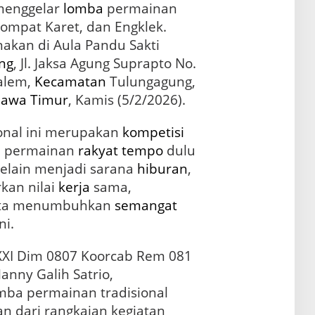
menggelar
lomba
permainan
ompat Karet, dan Engklek.
nakan di Aula Pandu Sakti
ng
, Jl. Jaksa Agung Suprapto No.
lem,
Kecamatan
Tulungagung,
Jawa Timur
, Kamis (5/2/2026).
onal ini merupakan
kompetisi
i permainan
rakyat
tempo
dulu
 Selain menjadi sarana
hiburan
,
rkan nilai
kerja
sama,
serta menumbuhkan
semangat
ni.
XXI Dim 0807 Koorcab Rem 081
anny Galih Satrio,
ba permainan tradisional
n dari rangkaian kegiatan