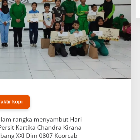
raktir kopi
alam rangka menyambut
Hari
 Persit Kartika Chandra Kirana
Cabang XXI Dim 0807 Koorcab