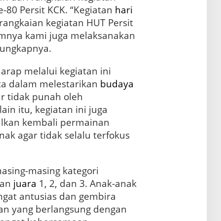
80 Persit KCK. “Kegiatan
hari
angkaian kegiatan HUT Persit
umnya kami juga melaksanakan
” ungkapnya.
harap melalui kegiatan ini
ta dalam melestarikan
budaya
r tidak punah oleh
n itu, kegiatan ini juga
lkan kembali permainan
ak agar tidak selalu terfokus
asing-masing kategori
kan
juara
1, 2, dan 3. Anak-anak
gat antusias dan gembira
nan yang berlangsung dengan