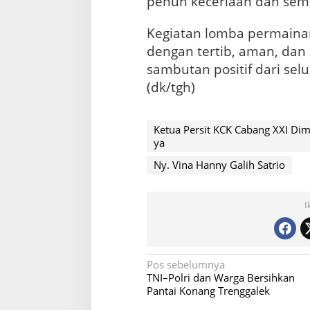
penuh keceriaan dan sem
Kegiatan lomba permainan 
dengan tertib, aman, dan
sambutan positif dari se
(dk/tgh)
Ketua Persit KCK Cabang XXI Di
ya
Ny. Vina Hanny Galih Satrio
I
N
Pos sebelumnya
TNI–Polri dan Warga Bersihkan
a
Pantai Konang Trenggalek
v