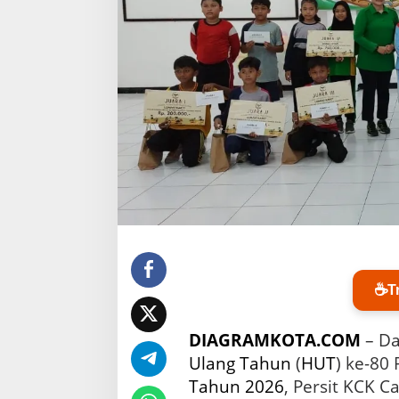
a
a
n
,
P
e
r
s
i
t
K
C
K
C
a
b
a
☕
T
n
g
X
DIAGRAMKOTA.COM
– D
X
Ulang Tahun
(
HUT
) ke-80
I
Tahun 2026
, Persit KCK 
D