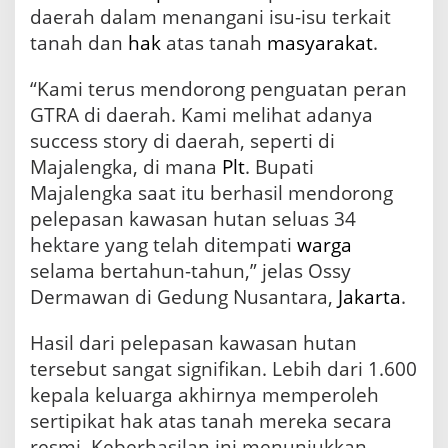
a
daerah dalam menangani isu-isu terkait
m
tanah dan
hak
atas tanah
masyarakat
.
G
T
R
“Kami terus mendorong penguatan peran
A
GTRA di daerah. Kami melihat adanya
success story di daerah, seperti di
Majalengka, di mana
Plt
. Bupati
Majalengka saat itu berhasil mendorong
pelepasan kawasan hutan seluas 34
hektare yang telah ditempati
warga
selama bertahun-tahun,” jelas Ossy
Dermawan di Gedung Nusantara,
Jakarta
.
Hasil dari pelepasan kawasan hutan
tersebut sangat signifikan. Lebih dari 1.600
kepala keluarga akhirnya memperoleh
sertipikat hak atas tanah mereka secara
resmi. Keberhasilan ini menunjukkan