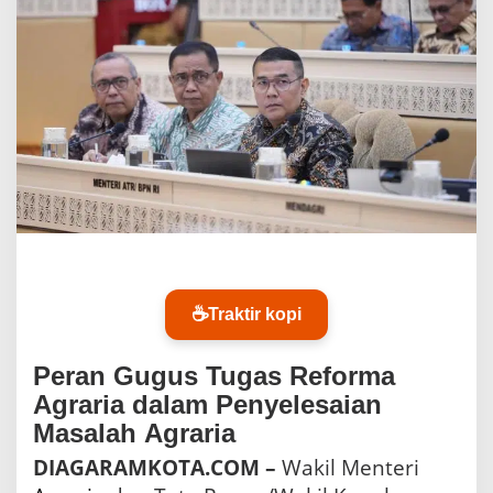
P
N
O
s
s
y
D
e
r
m
a
w
a
n
D
☕
Traktir kopi
o
r
o
Peran Gugus Tugas Reforma
n
Agraria dalam Penyelesaian
g
K
Masalah Agraria
e
DIAGARAMKOTA.COM –
Wakil Menteri
p
a