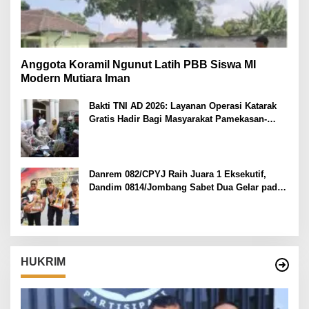
Anggota Koramil Ngunut Latih PBB Siswa MI
Modern Mutiara Iman
Bakti TNI AD 2026: Layanan Operasi Katarak
Gratis Hadir Bagi Masyarakat Pamekasan-
Madura.
Danrem 082/CPYJ Raih Juara 1 Eksekutif,
Dandim 0814/Jombang Sabet Dua Gelar pada
Danrem 082/CPYJ Cup I
HUKRIM