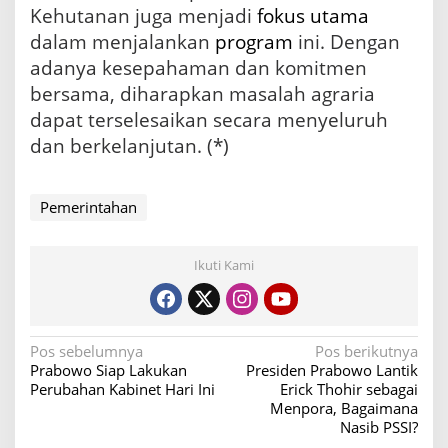
Kehutanan juga menjadi
fokus utama
dalam menjalankan
program
ini. Dengan
adanya kesepahaman dan komitmen
bersama, diharapkan masalah agraria
dapat terselesaikan secara menyeluruh
dan berkelanjutan. (*)
Pemerintahan
Ikuti Kami
N
Pos sebelumnya
Pos berikutnya
Prabowo Siap Lakukan
Presiden Prabowo Lantik
a
Perubahan Kabinet Hari Ini
Erick Thohir sebagai
v
Menpora, Bagaimana
Nasib PSSI?
i