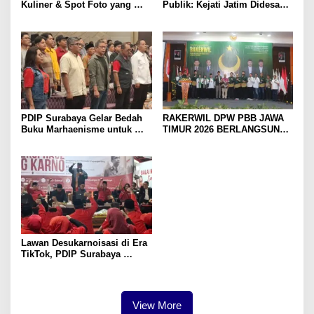
Kuliner & Spot Foto yang
Publik: Kejati Jatim Didesak
Wajib Dicoba
Bongkar Aliran Dana dan
Usut Eks Kadis ESDM
PDIP Surabaya Gelar Bedah
RAKERWIL DPW PBB JAWA
Buku Marhaenisme untuk
TIMUR 2026 BERLANGSUNG
Gen Z, Rocky Gerung:
SUKSES, DIHADIRI PJ
Saatnya Kembali ke Gagasan
KETUM DPP PBB YURI
Besar
KEMAL FADLULLAH, SH.,
M.H.
Lawan Desukarnoisasi di Era
TikTok, PDIP Surabaya
Gerakkan Gen Z Jaga Warisan
Sejarah Bung Karno
View More