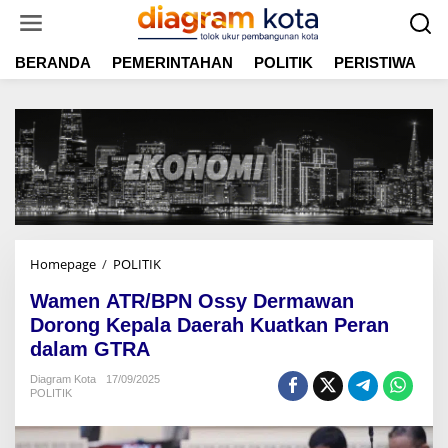
L
e
w
BERANDA
PEMERINTAHAN
POLITIK
PERISTIWA
E
a
t
i
k
e
k
o
n
t
e
n
Homepage
/
POLITIK
W
a
Wamen ATR/BPN Ossy Dermawan
m
e
Dorong Kepala Daerah Kuatkan Peran
n
dalam GTRA
A
T
Diagram Kota
17/09/2025
POLITIK
R
/
B