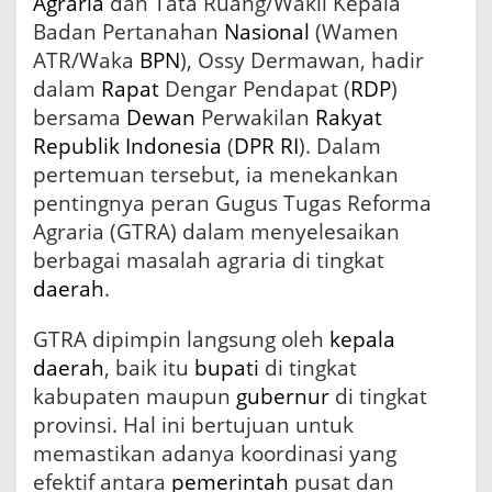
Agraria
dan Tata Ruang/Wakil Kepala
l
Badan Pertanahan
Nasional
(Wamen
a
ATR/Waka
BPN
), Ossy Dermawan, hadir
D
a
dalam
Rapat
Dengar Pendapat (
RDP
)
e
bersama
Dewan
Perwakilan
Rakyat
r
a
Republik Indonesia
(
DPR RI
). Dalam
h
pertemuan tersebut, ia menekankan
K
pentingnya peran Gugus Tugas Reforma
u
a
Agraria (GTRA) dalam menyelesaikan
t
berbagai masalah agraria di tingkat
k
daerah
.
a
n
P
GTRA dipimpin langsung oleh
kepala
e
daerah
, baik itu
bupati
di tingkat
r
a
kabupaten maupun
gubernur
di tingkat
n
provinsi. Hal ini bertujuan untuk
d
memastikan adanya koordinasi yang
a
l
efektif antara
pemerintah
pusat dan