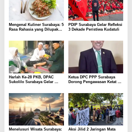
Mengenal Kuliner Surabaya: 5
PDIP Surabaya Gelar Refleksi
Rasa Rahasia yang Dilupakan
3 Dekade Peristiwa Kudatuli
Penikmat
Harlah Ke-28 PKB, DPAC
Ketua DPC PPP Surabaya
Sukolilo Surabaya Gelar
Dorong Pengawasan Ketat
Tasyakuran
Produk Halal, Pemkot Harus
Bertindak Tegas terhadap
Pelanggaran
Menelusuri Wisata Surabaya:
Aksi Jilid 2 Jaringan Mata