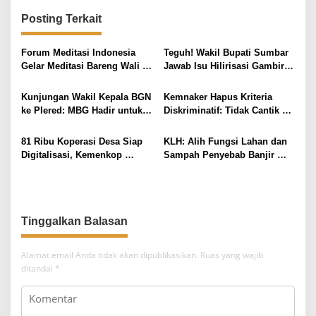
g
Posting Terkait
a
s
Forum Meditasi Indonesia
Teguh! Wakil Bupati Sumbar
i
Gelar Meditasi Bareng Wali
Jawab Isu Hilirisasi Gambir
Kota Solo di Lodji Gandrung
di Ranah Minang oleh Menteri
p
Pertanian
Kunjungan Wakil Kepala BGN
Kemnaker Hapus Kriteria
o
ke Plered: MBG Hadir untuk
Diskriminatif: Tidak Cantik
s
Melayani Masyarakat
Tetap Bisa Kerja
81 Ribu Koperasi Desa Siap
KLH: Alih Fungsi Lahan dan
Digitalisasi, Kemenkop
Sampah Penyebab Banjir
Bersemangat!
Bali, 229 Perusahaan Dapat
Proper Merah
Alamat email Anda tidak akan dipublikasikan.
Ruas yang wajib
ditandai
*