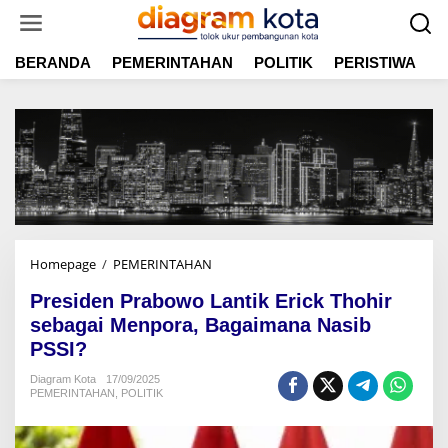
L
e
w
BERANDA
PEMERINTAHAN
POLITIK
PERISTIWA
E
a
t
i
k
e
k
o
n
t
e
n
Homepage
/
PEMERINTAHAN
P
r
Presiden Prabowo Lantik Erick Thohir
e
s
sebagai Menpora, Bagaimana Nasib
i
PSSI?
d
e
Diagram Kota
17/09/2025
PEMERINTAHAN
,
POLITIK
n
P
r