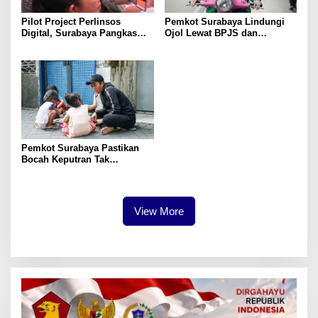
Pilot Project Perlinsos
Pemkot Surabaya Lindungi
Digital, Surabaya Pangkas
Ojol Lewat BPJS dan
Bansos Salah Sasaran 25
Beasiswa Anak
Persen
Pemkot Surabaya Pastikan
Bocah Keputran Tak
Dieksploitasi
View More