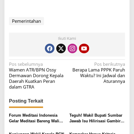
Pemerintahan
Ikuti Kami
N
Pos sebelumnya
Pos berikutnya
Wamen ATR/BPN Ossy
Berapa Lama PPPK Paruh
a
Dermawan Dorong Kepala
Waktu? Ini Jadwal dan
v
Daerah Kuatkan Peran
Aturannya
dalam GTRA
i
g
Posting Terkait
a
s
Forum Meditasi Indonesia
Teguh! Wakil Bupati Sumbar
i
Gelar Meditasi Bareng Wali
Jawab Isu Hilirisasi Gambir
Kota Solo di Lodji Gandrung
di Ranah Minang oleh Menteri
p
Pertanian