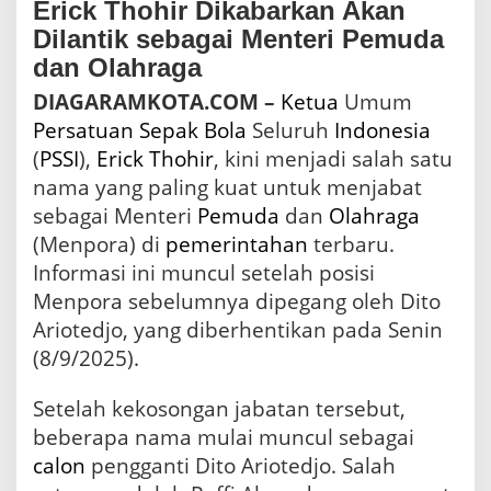
Erick Thohir Dikabarkan Akan
b
Dilantik sebagai Menteri Pemuda
a
g
dan Olahraga
a
DIAGARAMKOTA.COM –
Ketua
Umum
i
M
Persatuan
Sepak Bola
Seluruh
Indonesia
e
(
PSSI
),
Erick Thohir
, kini menjadi salah satu
n
p
nama yang paling kuat untuk menjabat
o
sebagai Menteri
Pemuda
dan
Olahraga
r
(Menpora) di
pemerintahan
terbaru.
a
,
Informasi ini muncul setelah posisi
B
Menpora sebelumnya dipegang oleh Dito
a
Ariotedjo, yang diberhentikan pada Senin
g
a
(8/9/2025).
i
m
Setelah kekosongan jabatan tersebut,
a
n
beberapa nama mulai muncul sebagai
a
calon
pengganti Dito Ariotedjo. Salah
N