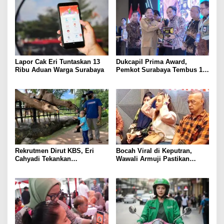
Lapor Cak Eri Tuntaskan 13
Dukcapil Prima Award,
Ribu Aduan Warga Surabaya
Pemkot Surabaya Tembus 10
Besar Nasional Aktivasi IKD
Rekrutmen Dirut KBS, Eri
Bocah Viral di Keputran,
Cahyadi Tekankan
Wawali Armuji Pastikan
Akuntabilitas
Pendampingan