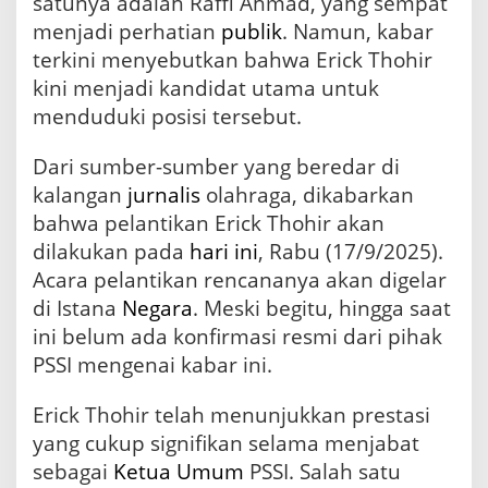
satunya adalah Raffi Ahmad, yang sempat
a
s
menjadi perhatian
publik
. Namun, kabar
i
terkini menyebutkan bahwa Erick Thohir
b
kini menjadi kandidat utama untuk
P
S
menduduki posisi tersebut.
S
I
Dari sumber-sumber yang beredar di
?
kalangan
jurnalis
olahraga, dikabarkan
bahwa pelantikan Erick Thohir akan
dilakukan pada
hari ini
, Rabu (17/9/2025).
Acara pelantikan rencananya akan digelar
di Istana
Negara
. Meski begitu, hingga saat
ini belum ada konfirmasi resmi dari pihak
PSSI mengenai kabar ini.
Erick Thohir telah menunjukkan prestasi
yang cukup signifikan selama menjabat
sebagai
Ketua Umum
PSSI. Salah satu