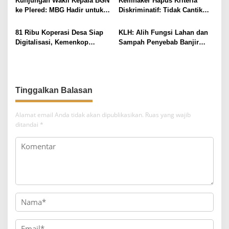
Kunjungan Wakil Kepala BGN
Kemnaker Hapus Kriteria
o
ke Plered: MBG Hadir untuk
Diskriminatif: Tidak Cantik
s
Melayani Masyarakat
Tetap Bisa Kerja
81 Ribu Koperasi Desa Siap
KLH: Alih Fungsi Lahan dan
Digitalisasi, Kemenkop
Sampah Penyebab Banjir
Bersemangat!
Bali, 229 Perusahaan Dapat
Proper Merah
Tinggalkan Balasan
Alamat email Anda tidak akan dipublikasikan.
Ruas yang wajib
ditandai
*