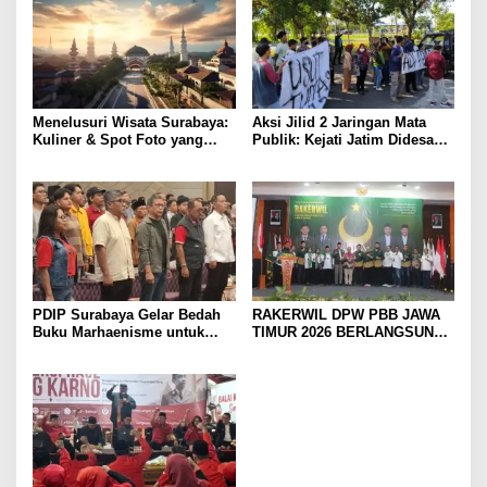
Menelusuri Wisata Surabaya:
Aksi Jilid 2 Jaringan Mata
Kuliner & Spot Foto yang
Publik: Kejati Jatim Didesak
Wajib Dicoba
Bongkar Aliran Dana dan
Usut Eks Kadis ESDM
PDIP Surabaya Gelar Bedah
RAKERWIL DPW PBB JAWA
Buku Marhaenisme untuk
TIMUR 2026 BERLANGSUNG
Gen Z, Rocky Gerung:
SUKSES, DIHADIRI PJ
Saatnya Kembali ke Gagasan
KETUM DPP PBB YURI
Besar
KEMAL FADLULLAH, SH.,
M.H.