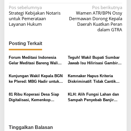
N
Pos sebelumnya
Pos berikutnya
Strategi Kebijakan Notaris
Wamen ATR/BPN Ossy
a
untuk Pemerataan
Dermawan Dorong Kepala
v
Layanan Hukum
Daerah Kuatkan Peran
dalam GTRA
i
g
Posting Terkait
a
s
Forum Meditasi Indonesia
Teguh! Wakil Bupati Sumbar
i
Gelar Meditasi Bareng Wali
Jawab Isu Hilirisasi Gambir
Kota Solo di Lodji Gandrung
di Ranah Minang oleh Menteri
p
Pertanian
Kunjungan Wakil Kepala BGN
Kemnaker Hapus Kriteria
o
ke Plered: MBG Hadir untuk
Diskriminatif: Tidak Cantik
s
Melayani Masyarakat
Tetap Bisa Kerja
81 Ribu Koperasi Desa Siap
KLH: Alih Fungsi Lahan dan
Digitalisasi, Kemenkop
Sampah Penyebab Banjir
Bersemangat!
Bali, 229 Perusahaan Dapat
Proper Merah
Tinggalkan Balasan