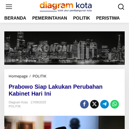
L
e
w
BERANDA
PEMERINTAHAN
POLITIK
PERISTIWA
E
a
t
i
k
e
k
o
n
t
e
n
Homepage
/
POLITIK
P
r
Prabowo Siap Lakukan Perubahan
a
b
Kabinet Hari Ini
o
Diagram Kota
17/09/2025
w
POLITIK
o
S
i
a