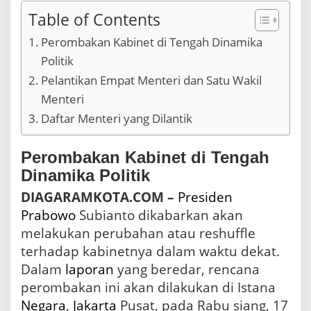
H
Table of Contents
a
r
Perombakan Kabinet di Tengah Dinamika
i
Politik
I
n
Pelantikan Empat Menteri dan Satu Wakil
i
Menteri
Daftar Menteri yang Dilantik
Perombakan Kabinet di Tengah
Dinamika Politik
DIAGARAMKOTA.COM –
Presiden
Prabowo
Subianto dikabarkan akan
melakukan perubahan atau reshuffle
terhadap kabinetnya dalam waktu dekat.
Dalam
laporan
yang beredar, rencana
perombakan ini akan dilakukan di Istana
Negara
,
Jakarta
Pusat, pada Rabu siang, 17