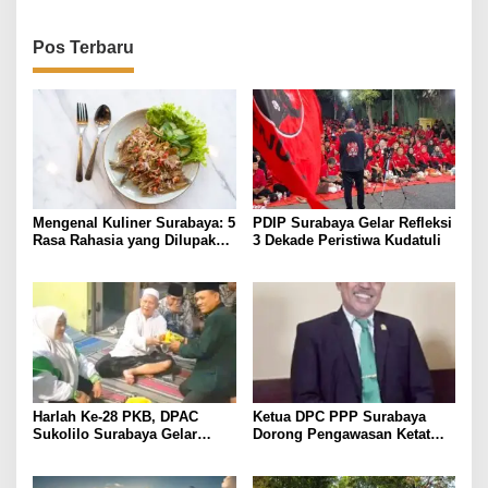
Pos Terbaru
Mengenal Kuliner Surabaya: 5
PDIP Surabaya Gelar Refleksi
Rasa Rahasia yang Dilupakan
3 Dekade Peristiwa Kudatuli
Penikmat
Harlah Ke-28 PKB, DPAC
Ketua DPC PPP Surabaya
Sukolilo Surabaya Gelar
Dorong Pengawasan Ketat
Tasyakuran
Produk Halal, Pemkot Harus
Bertindak Tegas terhadap
Pelanggaran