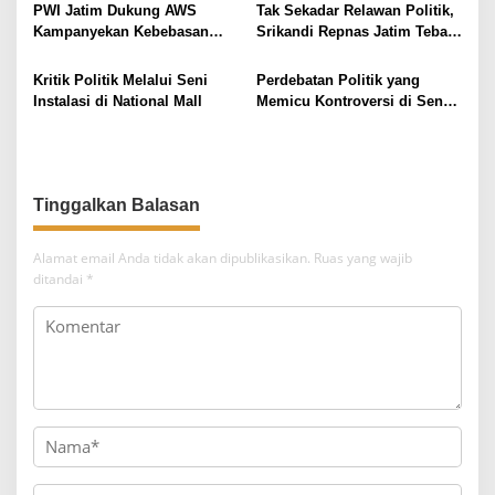
Penguatan Daya Saing
s
PWI Jatim Dukung AWS
Tak Sekadar Relawan Politik,
Tenaga Kerja
Kampanyekan Kebebasan
Srikandi Repnas Jatim Tebar
Pers, Soroti Tekanan Politik
Kepedulian di Bulan Suci
dan Medsos
Kritik Politik Melalui Seni
Perdebatan Politik yang
Instalasi di National Mall
Memicu Kontroversi di Senat
Amerika Serikat
Tinggalkan Balasan
Alamat email Anda tidak akan dipublikasikan.
Ruas yang wajib
ditandai
*