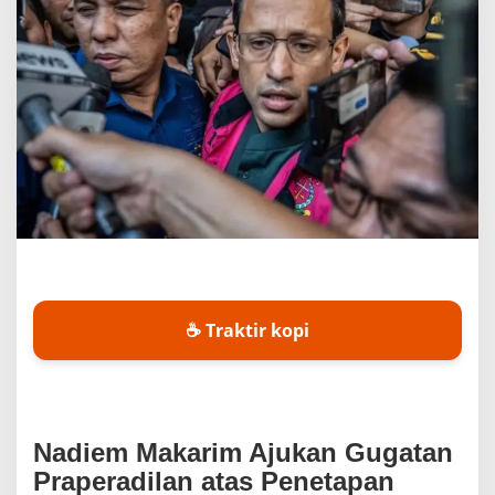
a
n
P
r
a
p
e
r
a
d
i
l
a
n
T
e
☕ Traktir kopi
r
k
a
i
t
K
Nadiem Makarim Ajukan Gugatan
a
Praperadilan atas Penetapan
s