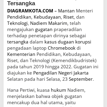
Tersangka
u
s
DIAGRAMKOTA.COM
–
Mantan
Menteri
C
Pendidikan
,
Kebudayaan
,
Riset
, dan
h
r
Teknologi
,
Nadiem Makarim
, telah
o
mengajukan
gugatan
praperadilan
m
terhadap penetapan dirinya sebagai
e
b
tersangka
dalam
kasus
dugaan
korupsi
o
pengadaan laptop
Chromebook
di
o
k
Kementerian
Pendidikan, Kebudayaan,
Riset, dan Teknologi (Kemendikbudristek)
pada tahun 2019 hingga 2022. Gugatan ini
diajukan ke
Pengadilan Negeri
Jakarta
Selatan pada hari Selasa, 23
September
.
Hana Pertiwi, kuasa
hukum
Nadiem,
menjelaskan bahwa objek gugatan
mencakup dua hal utama, yaitu