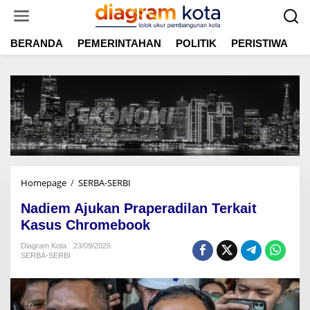
L
e
w
BERANDA
PEMERINTAHAN
POLITIK
PERISTIWA
E
a
t
i
k
e
k
o
n
t
e
n
Homepage
/
SERBA-SERBI
N
a
Nadiem Ajukan Praperadilan Terkait
d
i
Kasus Chromebook
e
Diagram Kota
23/09/2025
m
SERBA-SERBI
A
j
u
k