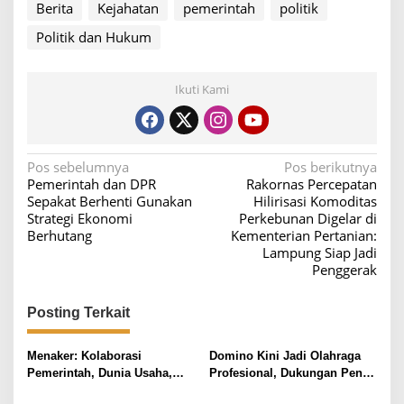
Berita
Kejahatan
pemerintah
politik
Politik dan Hukum
Ikuti Kami
N
Pos sebelumnya
Pos berikutnya
Pemerintah dan DPR
Rakornas Percepatan
a
Sepakat Berhenti Gunakan
Hilirisasi Komoditas
v
Strategi Ekonomi
Perkebunan Digelar di
Berhutang
Kementerian Pertanian:
i
Lampung Siap Jadi
g
Penggerak
a
s
Posting Terkait
i
Menaker: Kolaborasi
Domino Kini Jadi Olahraga
p
Pemerintah, Dunia Usaha,
Profesional, Dukungan Penuh
o
dan Organisasi Pekerja Kunci
dari HGI dan Pemerintah