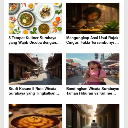
8 Tempat Kuliner Surabaya
Mengungkap Asal Usul Rujak
yang Wajib Dicoba dengan
Cingur: Fakta Tersembunyi di
Harga Terjangkau
Kuliner Surabaya
Studi Kasus: 5 Rute Wisata
Bandingkan Wisata Surabaya:
Surabaya yang Tingkatkan
Taman Hiburan vs Kuliner
Pengalaman Lokal
Lokal, Pilih Lebih Hemat?