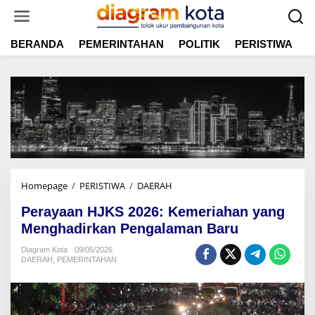
L
e
w
BERANDA
PEMERINTAHAN
POLITIK
PERISTIWA
E
a
t
i
k
e
k
o
n
t
e
n
Homepage
/
PERISTIWA
/
DAERAH
P
e
Perayaan HJKS 2026: Kemeriahan yang
r
a
Menghadirkan Pengalaman Baru
y
Diagram Kota
09/05/2026
a
DAERAH
,
PEMERINTAHAN
a
n
H
J