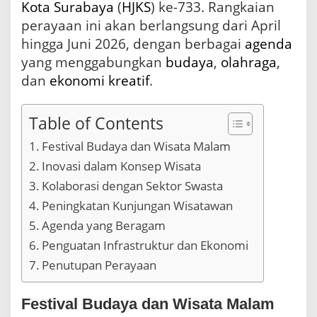
Kota Surabaya
(
HJKS
) ke-733. Rangkaian
g
perayaan ini akan berlangsung dari April
h
a
hingga Juni 2026, dengan berbagai
agenda
d
yang menggabungkan
budaya
,
olahraga
,
i
r
dan
ekonomi kreatif
.
k
a
n
Table of Contents
P
e
Festival Budaya dan Wisata Malam
n
Inovasi dalam Konsep Wisata
g
Kolaborasi dengan Sektor Swasta
a
l
Peningkatan Kunjungan Wisatawan
a
Agenda yang Beragam
m
a
Penguatan Infrastruktur dan Ekonomi
n
Penutupan Perayaan
B
a
r
Festival Budaya dan Wisata Malam
u