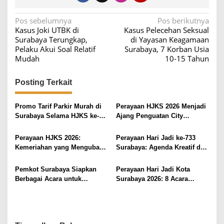
N
Pos sebelumnya
Pos berikutnya
Kasus Joki UTBK di
Kasus Pelecehan Seksual
a
Surabaya Terungkap,
di Yayasan Keagamaan
v
Pelaku Akui Soal Relatif
Surabaya, 7 Korban Usia
Mudah
10-15 Tahun
i
g
Posting Terkait
a
s
Promo Tarif Parkir Murah di
Perayaan HJKS 2026 Menjadi
i
Surabaya Selama HJKS ke-
Ajang Penguatan City
733
Branding Surabaya
p
Perayaan HJKS 2026:
Perayaan Hari Jadi ke-733
o
Kemeriahan yang Mengubah
Surabaya: Agenda Kreatif dan
s
Kota Surabaya
Inovatif yang Menarik
Wisatawan
Pemkot Surabaya Siapkan
Perayaan Hari Jadi Kota
Berbagai Acara untuk
Surabaya 2026: 8 Acara
Tingkatkan Kunjungan
Menarik yang Harus
Wisatawan
Dikunjungi