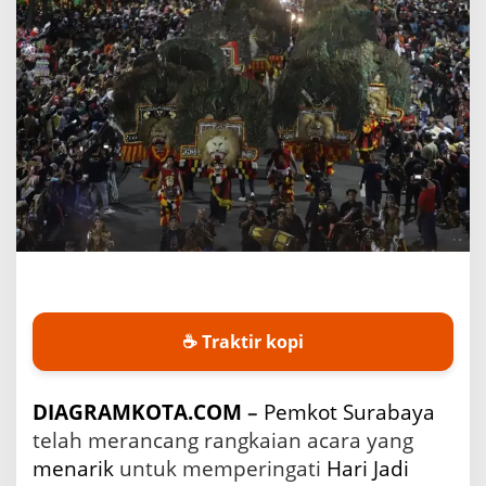
K
S
2
0
2
6
:
K
e
m
e
r
i
a
h
a
n
☕ Traktir kopi
y
a
n
DIAGRAMKOTA.COM
–
Pemkot
Surabaya
g
telah merancang rangkaian acara yang
M
e
menarik
untuk memperingati
Hari Jadi
n