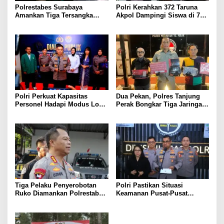
Polrestabes Surabaya
Polri Kerahkan 372 Taruna
Amankan Tiga Tersangka
Akpol Dampingi Siswa di 73
Serobot Ruko di Ngagel
Sekolah Rakyat Bersama
Taruna Akademi TNI
Polri Perkuat Kapasitas
Dua Pekan, Polres Tanjung
Personel Hadapi Modus Love
Perak Bongkar Tiga Jaringan
Scamming yang Kian
Narkoba, 22,76 Gram Sabu
Kompleks
dan Pil Ekstasi Disita
Tiga Pelaku Penyerobotan
Polri Pastikan Situasi
Ruko Diamankan Polrestabes
Keamanan Pusat-Pusat
Surabaya, Tersangka Diduga
Ekonomi Nasional Tetap
LSM
Kondusif