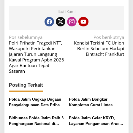
Ikuti Kami
N
Pos sebelumnya
Pos berikutnya
Polri Prihatin Tragedi NTT,
Kondisi Terkini FC Union
a
Wakapolri Perintahkan
Berlin Sebelum Hadapi
v
Jajaran Turun Langsung
Eintracht Frankfurt
Kawal Program Apbn 2026
i
Agar Bantuan Tepat
g
Sasaran
a
s
Posting Terkait
i
Polda Jatim Ungkap Dugaan
Polda Jatim Bongkar
p
Penyalahgunaan Data Pribadi
Komplotan Curat Lintas
o
untuk Layanan OTP Ilegal,
Provinsi, Beraksi di 13 TKP
Tiga Tersangka Diamankan
s
Bidhumas Polda Jatim Raih 3
Polda Jatim Gelar KRYD,
Penghargaan Nasional di
Layanan Pengamanan Arus
Rakernis Humas Polri 2026
Balik Pascaoperasi Ketupat