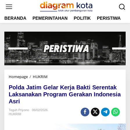
L
e
w
BERANDA
PEMERINTAHAN
POLITIK
PERISTIWA
E
a
t
i
k
e
k
o
n
t
e
n
Homepage
/
HUKRIM
P
o
Polda Jatim Gelar Kerja Bakti Serentak
l
d
Laksanakan Program Gerakan Indonesia
a
Asri
J
a
Teguh Priyono
06/02/2026
HUKRIM
t
i
m