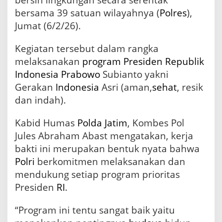
bersih lingkungan secara serentak
a
bersama 39 satuan wilayahnya (
Polres
),
k
Jumat (6/2/26).
s
a
n
Kegiatan tersebut dalam rangka
a
melaksanakan
program
Presiden
Republik
k
Indonesia
Prabowo
Subianto yakni
a
n
Gerakan
Indonesia
Asri (aman,
sehat
, resik
P
dan indah).
r
o
g
Kabid Humas
Polda Jatim
, Kombes Pol
r
Jules Abraham Abast mengatakan, kerja
a
bakti ini merupakan bentuk nyata bahwa
m
G
Polri
berkomitmen melaksanakan dan
e
mendukung setiap program prioritas
r
Presiden
RI
.
a
k
a
“Program ini tentu sangat baik yaitu
n