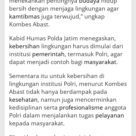
menekankan pentingnya
budaya
hidup
I
n
bersih dengan menjaga lingkungan agar
d
kamtibmas
juga terwujud,” ungkap
o
Kombes Abast.
n
e
s
Kabid Humas Polda Jatim menegaskan,
i
kebersihan
lingkungan harus dimulai dari
a
A
institusi
pemerintah
, termasuk Polri, agar
s
dapat menjadi contoh bagi
masyarakat
.
r
i
Sementara itu untuk kebersihan di
lingkungan institusi Polri, menurut Kombes
Abast tidak hanya berdampak pada
kesehatan
, namun juga mencerminkan
kedisiplinan serta
profesionalisme
anggota
Polri dalam menjalankan tugas
pelayanan
kepada masyarakat.