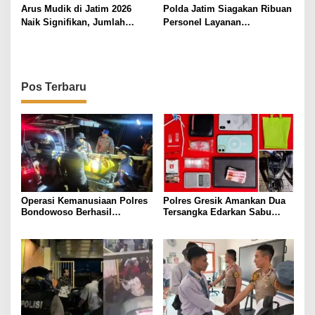
Semeru 2026
Arus Mudik di Jatim 2026
Polda Jatim Siagakan Ribuan
Naik Signifikan, Jumlah
Personel Layanan
Kendaraan Tembus 1,93 Juta
Pengamanan Malam Takbiran
hingga Shalat Idulfitri
Pos Terbaru
Operasi Kemanusiaan Polres
Polres Gresik Amankan Dua
Bondowoso Berhasil
Tersangka Edarkan Sabu
Evakuasi Dua Jenazah di
Jaringan Bangkalan
Gunung Piramid