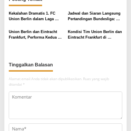
s
i
Kekalahan Dramatis 1. FC
Jadwal dan Siaran Langsung
Union Berlin dalam Laga
Pertandingan Bundesliga:
p
Kontra HSV
Union Berlin vs Eintracht
o
Frankfurt
Union Berlin dan Eintracht
Kondisi Tim Union Berlin dan
s
Frankfurt, Performa Kedua
Eintracht Frankfurt di
Tim dalam Liga Bundesliga
Bundesliga
Alamat email Anda tidak akan dipublikasikan.
Ruas yang wajib
ditandai
*