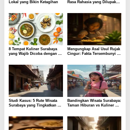
Lokal yang Bikin Ketagihan
Rasa Rahasia yang Dilupakan
Penikmat
8 Tempat Kuliner Surabaya
Mengungkap Asal Usul Rujak
yang Wajib Dicoba dengan
Cingur: Fakta Tersembunyi di
Harga Terjangkau
Kuliner Surabaya
Studi Kasus: 5 Rute Wisata
Bandingkan Wisata Surabaya:
Surabaya yang Tingkatkan
Taman Hiburan vs Kuliner
Pengalaman Lokal
Lokal, Pilih Lebih Hemat?