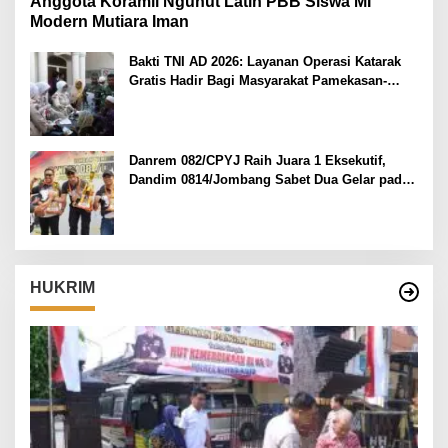
Anggota Koramil Ngunut Latih PBB Siswa MI
Modern Mutiara Iman
Bakti TNI AD 2026: Layanan Operasi Katarak
Gratis Hadir Bagi Masyarakat Pamekasan-
Madura.
Danrem 082/CPYJ Raih Juara 1 Eksekutif,
Dandim 0814/Jombang Sabet Dua Gelar pada
Danrem 082/CPYJ Cup I
HUKRIM