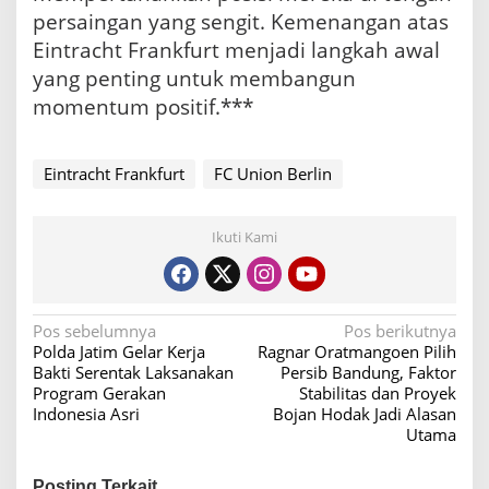
persaingan yang sengit. Kemenangan atas
Eintracht Frankfurt menjadi langkah awal
yang penting untuk membangun
momentum positif.***
Eintracht Frankfurt
FC Union Berlin
Ikuti Kami
N
Pos sebelumnya
Pos berikutnya
Polda Jatim Gelar Kerja
Ragnar Oratmangoen Pilih
a
Bakti Serentak Laksanakan
Persib Bandung, Faktor
v
Program Gerakan
Stabilitas dan Proyek
Indonesia Asri
Bojan Hodak Jadi Alasan
i
Utama
g
a
Posting Terkait