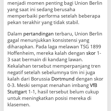
menjadi momen penting bagi Union Berlin
d
yang saat ini sedang berusaha
a
p
memperbaiki performa setelah beberapa
i
pekan terakhir yang tidak stabil.
E
i
Dalam
pertandingan
terbaru, Union Berlin
n
t
gagal menunjukkan konsistensi yang
r
diharapkan. Pada laga melawan TSG 1899
a
c
Hoffenheim, mereka kalah dengan
skor
1-
h
3 saat bermain di kandang lawan.
t
Kekalahan tersebut memperpanjang tren
F
r
negatif setelah sebelumnya tim ini juga
a
kalah dari Borussia
Dortmund
dengan skor
n
0-3. Meski sempat menahan imbang
VfB
k
f
Stuttgart
1-1, hasil tersebut belum cukup
u
untuk meningkatkan posisi mereka di
r
t
klasemen.