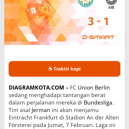
n
i
F
C
U
n
i
o
n
B
e
r
☕ Traktir kopi
l
i
n
S
DIAGRAMKOTA.COM
–
FC
Union Berlin
e
sedang menghadapi tantangan berat
b
dalam perjalanan mereka di
Bundesliga
.
e
l
Tim asal
Jerman
ini akan menjamu
u
Eintracht Frankfurt di Stadion An der Alten
m
H
Försterei pada Jumat, 7 Februari. Laga ini
a