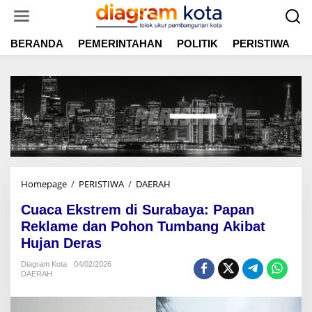
L
e
w
BERANDA
PEMERINTAHAN
POLITIK
PERISTIWA
E
a
t
i
k
e
k
o
n
t
e
n
Homepage
/
PERISTIWA
/
DAERAH
C
u
Cuaca Ekstrem di Surabaya: Papan
a
c
Reklame dan Pohon Tumbang Akibat
a
Hujan Deras
E
k
Diagram Kota
04/02/2026
DAERAH
s
t
r