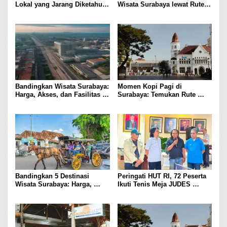
Lokal yang Jarang Diketahui
Wisata Surabaya lewat Rute
& Tips Praktis
Kuliner Lokal
Bandingkan Wisata Surabaya:
Momen Kopi Pagi di
Harga, Akses, dan Fasilitas
Surabaya: Temukan Rute
Pilihan
Murah ke Tempat Kerja Ideal
Bandingkan 5 Destinasi
Peringati HUT RI, 72 Peserta
Wisata Surabaya: Harga,
Ikuti Tenis Meja JUDES
Akses, dan Pengalaman
Surabaya