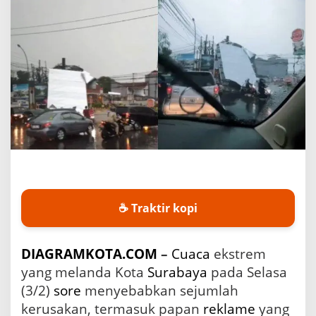
e
m
d
i
S
u
r
a
b
a
y
a
:
P
a
p
☕ Traktir kopi
a
n
R
DIAGRAMKOTA.COM
–
Cuaca
ekstrem
e
yang melanda Kota
Surabaya
pada Selasa
k
l
(3/2)
sore
menyebabkan sejumlah
a
kerusakan, termasuk papan
reklame
yang
m