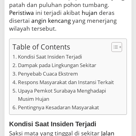
patah dan puluhan pohon tumbang.
e
d
Peristiwa
ini terjadi akibat
hujan
deras
a
disertai
angin kencang
yang menerjang
n
P
wilayah tersebut.
o
h
o
Table of Contents
n
Kondisi Saat Insiden Terjadi
T
u
Dampak pada Lingkungan Sekitar
m
Penyebab Cuaca Ekstrem
b
a
Respons Masyarakat dan Instansi Terkait
n
Upaya Pemkot Surabaya Menghadapi
g
A
Musim Hujan
k
Pentingnya Kesadaran Masyarakat
i
b
a
Kondisi Saat Insiden Terjadi
t
H
Saksi mata yang tinggal di sekitar
Jalan