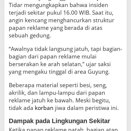
u
Tidar mengungkapkan bahwa insiden
j
terjadi sekitar pukul 16.00 WIB. Saat itu,
a
n
angin kencang menghancurkan struktur
D
papan reklame yang berada di atas
e
r
sebuah gedung.
a
s
“Awalnya tidak langsung jatuh, tapi bagian-
bagian dari papan reklame mulai
berserakan ke arah selatan,” ujar saksi
yang mengaku tinggal di area Guyung.
Beberapa material seperti besi, seng,
akrilik, dan lampu-lampu dari papan
reklame jatuh ke bawah. Meski begitu,
tidak ada
korban
jiwa dalam peristiwa ini.
Dampak pada Lingkungan Sekitar
Ketika papan reklame patah, bagian atap