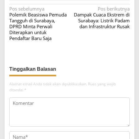
N
Pos sebelumnya
Pos berikutnya
Polemik Beasiswa Pemuda
Dampak Cuaca Ekstrem di
a
Tangguh di Surabaya,
Surabaya: Listrik Padam
v
DPRD Minta Perwali
dan Infrastruktur Rusak
Diterapkan untuk
i
Pendaftar Baru Saja
g
a
s
i
p
o
Alamat email Anda tidak akan dipublikasikan.
Ruas yang wajib
ditandai
*
s