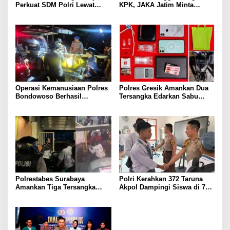
Perkuat SDM Polri Lewat
KPK, JAKA Jatim Minta
Pusat Studi Kepolisian
Delapan Tersangka Korupsi
Dana Hibah Segera Ditahan
Operasi Kemanusiaan Polres
Polres Gresik Amankan Dua
Bondowoso Berhasil
Tersangka Edarkan Sabu
Evakuasi Dua Jenazah di
Jaringan Bangkalan
Gunung Piramid
Polrestabes Surabaya
Polri Kerahkan 372 Taruna
Amankan Tiga Tersangka
Akpol Dampingi Siswa di 73
Serobot Ruko di Ngagel
Sekolah Rakyat Bersama
Taruna Akademi TNI