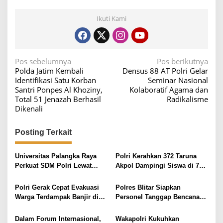
Ikuti Kami
N
Pos sebelumnya
Pos berikutnya
Polda Jatim Kembali
Densus 88 AT Polri Gelar
a
Identifikasi Satu Korban
Seminar Nasional
v
Santri Ponpes Al Khoziny,
Kolaboratif Agama dan
Total 51 Jenazah Berhasil
Radikalisme
i
Dikenali
g
a
Posting Terkait
s
i
Universitas Palangka Raya
Polri Kerahkan 372 Taruna
Perkuat SDM Polri Lewat
Akpol Dampingi Siswa di 73
p
Pusat Studi Kepolisian
Sekolah Rakyat Bersama
o
Taruna Akademi TNI
Polri Gerak Cepat Evakuasi
Polres Blitar Siapkan
s
Warga Terdampak Banjir di
Personel Tanggap Bencana
Padang
Cegah dan Tangani Karhutla
Dalam Forum Internasional,
Wakapolri Kukuhkan