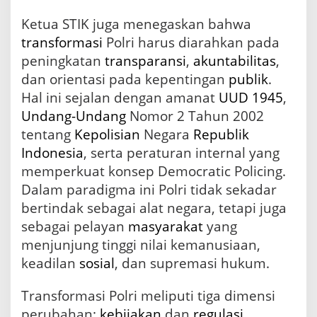
r
i
Ketua STIK juga menegaskan bahwa
d
transformasi
Polri harus diarahkan pada
a
l
peningkatan
transparansi
,
akuntabilitas
,
a
dan orientasi pada kepentingan
publik
.
m
Hal ini sejalan dengan amanat
UUD 1945
,
P
e
Undang-Undang
Nomor 2 Tahun 2002
n
tentang
Kepolisian
Negara
Republik
d
i
Indonesia
, serta peraturan internal yang
d
memperkuat konsep Democratic Policing.
i
Dalam paradigma ini Polri tidak sekadar
k
a
bertindak sebagai alat negara, tetapi juga
n
sebagai pelayan
masyarakat
yang
H
menjunjung tinggi nilai kemanusiaan,
A
M
keadilan
sosial
, dan supremasi hukum.
b
a
Transformasi Polri meliputi tiga dimensi
g
i
perubahan:
kebijakan
dan
regulasi
,