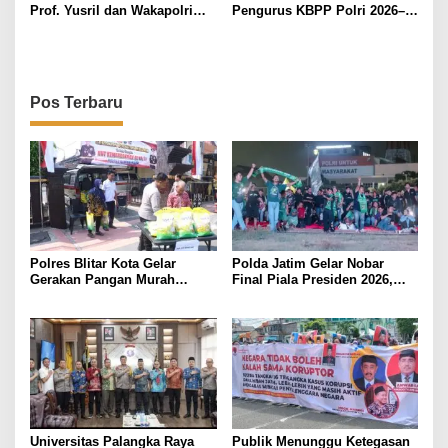
Prof. Yusril dan Wakapolri
Pengurus KBPP Polri 2026–
Serukan Penguatan Kerangka
2031, Dorong SDM Unggul
Hukum Global untuk
dan Berdaya Saing
Lindungi Perempuan dan
Anak dari TPPO
Pos Terbaru
Polres Blitar Kota Gelar
Polda Jatim Gelar Nobar
Gerakan Pangan Murah
Final Piala Presiden 2026,
Sambut HUT Kemerdekaan RI
Ribuan Bonek Mania Dukung
ke-81
Persebaya dari Lapangan
Mapolda
Universitas Palangka Raya
Publik Menunggu Ketegasan