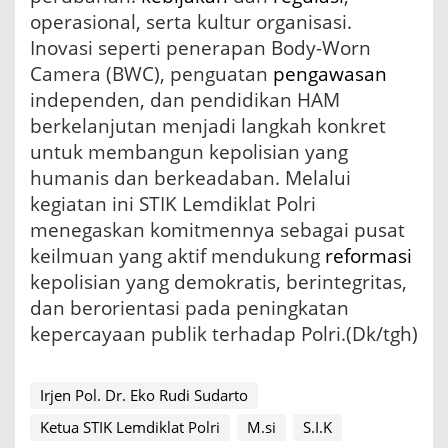
A
operasional, serta kultur organisasi.
p
Inovasi seperti penerapan Body-Worn
a
r
Camera (BWC), penguatan
pengawasan
a
independen, dan pendidikan HAM
t
berkelanjutan menjadi langkah konkret
u
r
untuk membangun kepolisian yang
N
humanis dan berkeadaban. Melalui
e
kegiatan ini STIK Lemdiklat Polri
g
a
menegaskan komitmennya sebagai pusat
r
keilmuan yang aktif mendukung
reformasi
a
kepolisian yang demokratis, berintegritas,
dan berorientasi pada peningkatan
kepercayaan publik terhadap Polri.(Dk/tgh)
Irjen Pol. Dr. Eko Rudi Sudarto
Ketua STIK Lemdiklat Polri
M.si
S.I.K