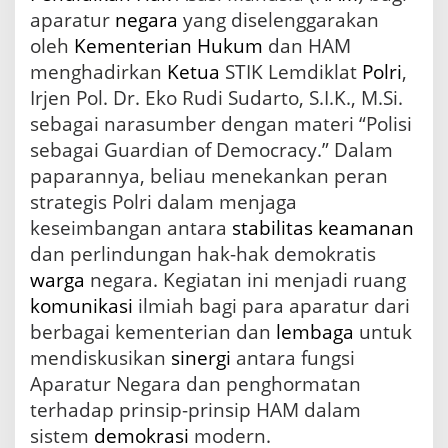
o
aparatur
negara
yang diselenggarakan
m
oleh
Kementerian
Hukum
dan HAM
i
menghadirkan
Ketua
STIK Lemdiklat
Polri
,
t
m
Irjen Pol. Dr. Eko Rudi Sudarto, S.I.K., M.Si.
e
sebagai narasumber dengan materi “Polisi
n
sebagai Guardian of Democracy.” Dalam
S
T
paparannya, beliau menekankan peran
I
strategis Polri dalam menjaga
K
L
keseimbangan antara
stabilitas
keamanan
e
dan perlindungan hak-hak demokratis
m
warga
negara. Kegiatan ini menjadi ruang
d
i
komunikasi
ilmiah bagi para aparatur dari
k
berbagai kementerian dan
lembaga
untuk
l
mendiskusikan
sinergi
antara fungsi
a
t
Aparatur Negara dan penghormatan
P
terhadap prinsip-prinsip HAM dalam
o
l
sistem
demokrasi
modern.