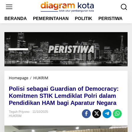
L
e
w
BERANDA
PEMERINTAHAN
POLITIK
PERISTIWA
E
a
t
i
k
e
k
o
n
t
e
n
Homepage
/
HUKRIM
P
o
Polisi sebagai Guardian of Democracy:
l
i
Komitmen STIK Lemdiklat Polri dalam
s
Pendidikan HAM bagi Aparatur Negara
i
s
Teguh Priyono
11/10/2025
HUKRIM
e
b
a