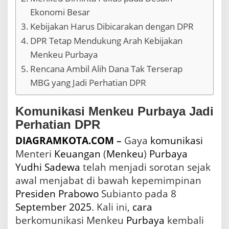
a
Ekonomi Besar
d
Kebijakan Harus Dibicarakan dengan DPR
a
E
DPR Tetap Mendukung Arah Kebijakan
k
Menkeu Purbaya
o
n
Rencana Ambil Alih Dana Tak Terserap
o
MBG yang Jadi Perhatian DPR
m
i
d
Komunikasi Menkeu Purbaya Jadi
a
Perhatian DPR
n
K
DIAGRAMKOTA.COM
–
Gaya
komunikasi
u
Menteri
Keuangan
(
Menkeu
)
Purbaya
r
a
Yudhi Sadewa
telah menjadi sorotan sejak
n
awal menjabat di bawah kepemimpinan
g
i
Presiden
Prabowo
Subianto pada 8
K
September
2025
. Kali ini,
cara
o
berkomunikasi Menkeu
Purbaya
kembali
m