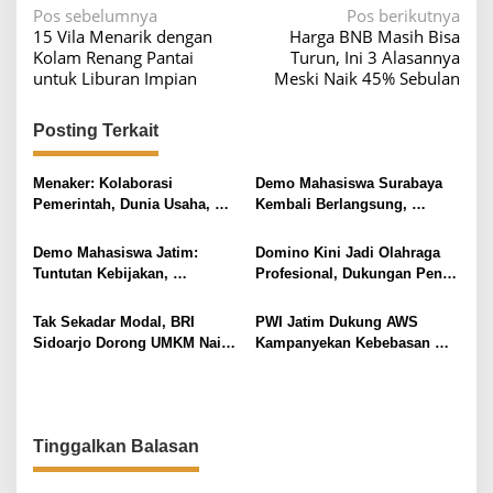
N
Pos sebelumnya
Pos berikutnya
15 Vila Menarik dengan
Harga BNB Masih Bisa
a
Kolam Renang Pantai
Turun, Ini 3 Alasannya
v
untuk Liburan Impian
Meski Naik 45% Sebulan
i
Posting Terkait
g
a
Menaker: Kolaborasi
Demo Mahasiswa Surabaya
s
Pemerintah, Dunia Usaha,
Kembali Berlangsung,
i
dan Organisasi Pekerja Kunci
Tuntutan Terkait Ekonomi dan
Penguatan Daya Saing
HAM Jadi Fokus Utama
p
Demo Mahasiswa Jatim:
Domino Kini Jadi Olahraga
Tenaga Kerja
Tuntutan Kebijakan,
Profesional, Dukungan Penuh
o
Ekonomi, dan Kebebasan
dari HGI dan Pemerintah
s
Tak Sekadar Modal, BRI
PWI Jatim Dukung AWS
Sidoarjo Dorong UMKM Naik
Kampanyekan Kebebasan
Kelas Lewat Pelatihan dan
Pers, Soroti Tekanan Politik
Digitalisasi
dan Medsos