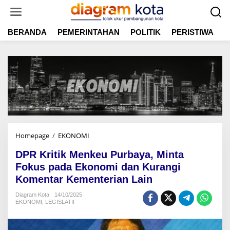
L
e
w
BERANDA
PEMERINTAHAN
POLITIK
PERISTIWA
E
a
t
i
k
e
k
o
n
t
e
n
Homepage
/
EKONOMI
D
P
DPR Kritik Menkeu Purbaya, Minta
R
K
Fokus pada Ekonomi dan Kurangi
r
Komentar Kementerian Lain
i
t
Diagram Kota
14/10/2025
EKONOMI
,
LEGISLATIF
i
k
M