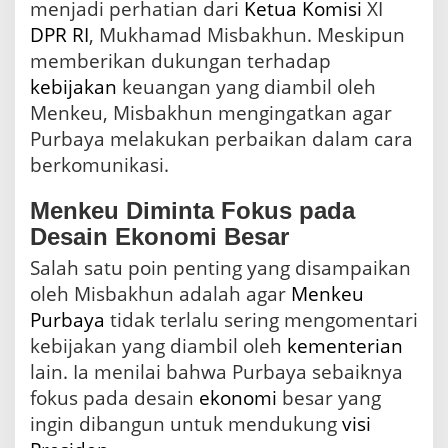
e
menjadi perhatian dari
Ketua
Komisi
XI
n
DPR RI
, Mukhamad Misbakhun. Meskipun
t
memberikan dukungan terhadap
a
r
kebijakan
keuangan yang diambil oleh
K
Menkeu, Misbakhun mengingatkan agar
e
Purbaya melakukan perbaikan dalam cara
m
e
berkomunikasi.
n
t
Menkeu Diminta Fokus pada
e
r
Desain Ekonomi Besar
i
Salah satu poin penting yang disampaikan
a
n
oleh Misbakhun adalah agar
Menkeu
L
Purbaya
tidak terlalu sering mengomentari
a
kebijakan yang diambil oleh
kementerian
i
n
lain. Ia menilai bahwa Purbaya sebaiknya
fokus pada desain
ekonomi
besar yang
ingin dibangun untuk mendukung
visi