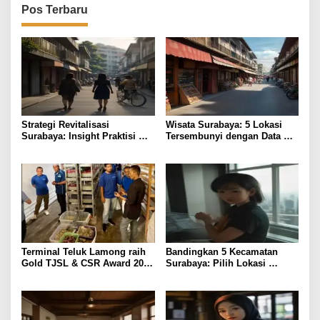
Pos Terbaru
Strategi Revitalisasi
Wisata Surabaya: 5 Lokasi
Surabaya: Insight Praktisi
Tersembunyi dengan Data
untuk Pertumbuhan
Pengunjung Tertinggi
Terminal Teluk Lamong raih
Bandingkan 5 Kecamatan
Gold TJSL & CSR Award 2026
Surabaya: Pilih Lokasi
Berkat Program
Tinggal Sesuai Budget &
Pemberdayaan Nelayan
Fasilitas
Pesisir